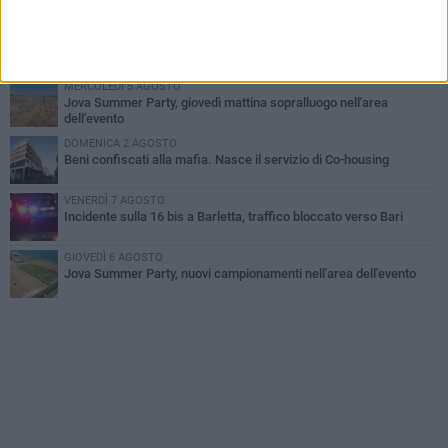
all'alba a Trani
GIOVEDÌ 6 AGOSTO
Il ricordo di "Cecco", il benzinaio col sorriso: «Contava i giorni che
lo separavano dalla pensione»
MERCOLEDÌ 5 AGOSTO
Jova Summer Party, giovedì mattina sopralluogo nell'area
dell'evento
DOMENICA 2 AGOSTO
Beni confiscati alla mafia. Nasce il servizio di Co-housing
VENERDÌ 7 AGOSTO
Incidente sulla 16 bis a Barletta, traffico bloccato verso Bari
GIOVEDÌ 6 AGOSTO
Jova Summer Party, nuovi campionamenti nell'area dell'evento