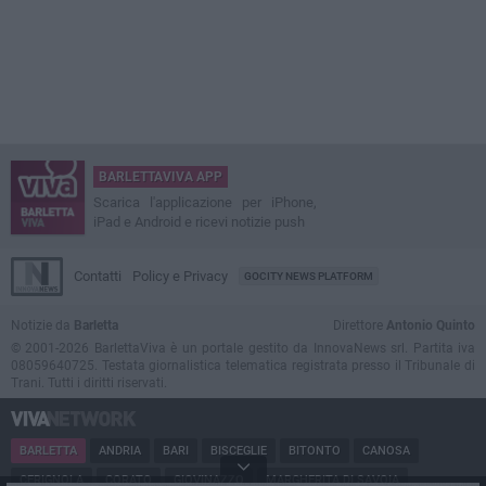
BARLETTAVIVA APP
Scarica l'applicazione per iPhone,
iPad e Android e ricevi notizie push
Contatti
Policy e Privacy
GOCITY NEWS PLATFORM
Notizie da
Barletta
Direttore
Antonio Quinto
© 2001-2026 BarlettaViva è un portale gestito da InnovaNews srl. Partita iva
08059640725. Testata giornalistica telematica registrata presso il Tribunale di
Trani. Tutti i diritti riservati.
BARLETTA
ANDRIA
BARI
BISCEGLIE
BITONTO
CANOSA
CERIGNOLA
CORATO
GIOVINAZZO
MARGHERITA DI SAVOIA