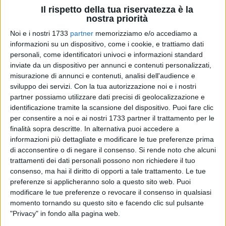
Il rispetto della tua riservatezza è la
nostra priorità
Noi e i nostri 1733
partner
memorizziamo e/o accediamo a
informazioni su un dispositivo, come i cookie, e trattiamo dati
personali, come identificatori univoci e informazioni standard
25
inviate da un dispositivo per annunci e contenuti personalizzati,
misurazione di annunci e contenuti, analisi dell'audience e
sviluppo dei servizi.
Con la tua autorizzazione noi e i nostri
Questa sera, a Barletta, nella Sala della Comunità S. Antonio,
partner possiamo utilizzare dati precisi di geolocalizzazione e
con inizio alle 19.00, si terrà il terzo incontro del percorso di
identificazione tramite la scansione del dispositivo. Puoi fare clic
per consentire a noi e ai nostri 1733 partner il trattamento per le
formazione socio-politica "La Città Qui & Ora", a cura del
finalità sopra descritte. In alternativa puoi accedere a
Movimento "L'AltraAla - uscire ascoltare abitare".
Relatore
informazioni più dettagliate e modificare le tue preferenze prima
Don Fabrizio Colamartino, Parroco della Parrocchia Sacra
di acconsentire o di negare il consenso.
Si rende noto che alcuni
Famiglia in Corato, che parlerà su "Ascoltare, cosa dice la
trattamenti dei dati personali possono non richiedere il tuo
Bibbia"; moderatore:
Nicola Maffei,
Presidente del
consenso, ma hai il diritto di opporti a tale trattamento. Le tue
Movimento "L'AltraAla".
preferenze si applicheranno solo a questo sito web. Puoi
modificare le tue preferenze o revocare il consenso in qualsiasi
momento tornando su questo sito e facendo clic sul pulsante
"Certo - spiega Nicola Maffei presidente del Movimento e
"Privacy" in fondo alla pagina web.
moderatore dell'incontro - l'abbinamento 'Cosa dice la