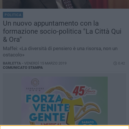
POLITICA
Un nuovo appuntamento con la
formazione socio-politica "La Città Qui
& Ora"
Maffei: «La diversità di pensiero è una risorsa, non un
ostacolo»
BARLETTA -
VENERDÌ 15 MARZO 2019
0.42
COMUNICATO STAMPA