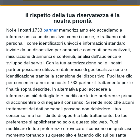
Il rispetto della tua riservatezza è la
A cura di
ROSSELLA VITRANI
nostra priorità
Noi e i nostri 1733
partner
memorizziamo e/o accediamo a
informazioni su un dispositivo, come i cookie, e trattiamo dati
Sarà aperta al pubblico fino a oggi presso la chiesa di
personali, come identificatori univoci e informazioni standard
inviate da un dispositivo per annunci e contenuti personalizzati,
Sant'Antonio – in Via Sant'Antonio 35 - la mostra collettiva e
misurazione di annunci e contenuti, analisi dell'audience e
itinerante di arte contemporanea "Migrazioni in campo
sviluppo dei servizi.
Con la tua autorizzazione noi e i nostri
colore", in collaborazione con Artgallery56 e Loris Zanrei,
partner possiamo utilizzare dati precisi di geolocalizzazione e
direttore artistico del progetto.
identificazione tramite la scansione del dispositivo. Puoi fare clic
per consentire a noi e ai nostri 1733 partner il trattamento per le
La mostra ospita tele di numerosi artisti quali Antonio
finalità sopra descritte. In alternativa puoi accedere a
Molino, Anastasia Silvestri, Cloe Ferrari, Luciano Vezzoli,
informazioni più dettagliate e modificare le tue preferenze prima
di acconsentire o di negare il consenso.
Si rende noto che alcuni
Luigi Lanotte, Michele Riefolo, Nicola Sguera e Savio
trattamenti dei dati personali possono non richiedere il tuo
Cortellino, in un'armoniosa mescolanza di stili, colori e
consenso, ma hai il diritto di opporti a tale trattamento. Le tue
tecniche perfettamente iscritta all'interno degli spazi,
preferenze si applicheranno solo a questo sito web. Puoi
organicamente suddivisi e atti ad ospitare una mostra che
modificare le tue preferenze o revocare il consenso in qualsiasi
possa
sensibilizzare alla cultura dell'arte la città della
momento tornando su questo sito e facendo clic sul pulsante