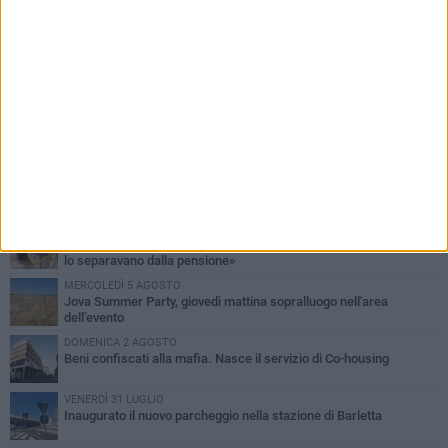
PIÙ LETTI QUESTA SETTIMANA
MERCOLEDÌ 5 AGOSTO
Barletta piange Gioacchino Dagnello: 64enne barlettano investito
all'alba a Trani
GIOVEDÌ 6 AGOSTO
Il ricordo di "Cecco", il benzinaio col sorriso: «Contava i giorni che
lo separavano dalla pensione»
MERCOLEDÌ 5 AGOSTO
Jova Summer Party, giovedì mattina sopralluogo nell'area
dell'evento
DOMENICA 2 AGOSTO
Beni confiscati alla mafia. Nasce il servizio di Co-housing
VENERDÌ 31 LUGLIO
Inaugurato il nuovo parcheggio nella stazione di Barletta