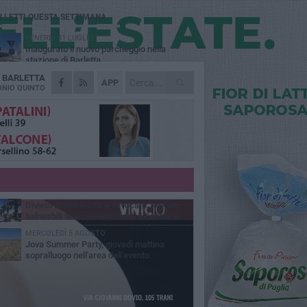
Ù LETTI QUESTA SETTIMANA
VENERDÌ 31 LUGLIO
Inaugurato il nuovo parcheggio nella
stazione di Barletta
A
BARLETTA
MERCOLEDÌ 5 AGOSTO
APP
Barletta piange Gioacchino Dagnello:
NIO QUINTO
64enne barlettano investito all'alba a Trani
GIOVEDÌ 30 LUGLIO
Rapina all'Ipercoop di Barletta: nel mirino la
gioielleria, banditi in fuga
DOMENICA 2 AGOSTO
Beni confiscati alla mafia. Nasce il servizio
di Co-housing
VENERDÌ 31 LUGLIO
Divieto di balneazione revocato, tornano
balneabili le acque antistanti il Canale H
MERCOLEDÌ 5 AGOSTO
Jova Summer Party, giovedì mattina
sopralluogo nell'area dell'evento