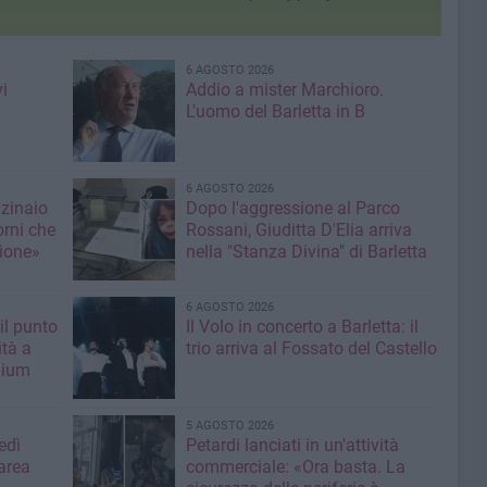
6 AGOSTO 2026
i
Addio a mister Marchioro.
L'uomo del Barletta in B
6 AGOSTO 2026
nzinaio
Dopo l'aggressione al Parco
orni che
Rossani, Giuditta D'Elia arriva
ione»
nella "Stanza Divina" di Barletta
6 AGOSTO 2026
il punto
Il Volo in concerto a Barletta: il
ità a
trio arriva al Fossato del Castello
mium
5 AGOSTO 2026
edì
Petardi lanciati in un'attività
area
commerciale: «Ora basta. La