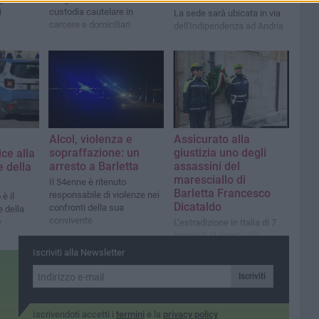
i
custodia cautelare in
La sede sarà ubicata in via
carcere e domiciliari
dell'Indipendenza ad Andria
Alcol, violenza e
Assicurato alla
sopraffazione: un
giustizia uno degli
ce alla
arresto a Barletta
assassini del
e della
maresciallo di
Il 54enne è ritenuto
Barletta Francesco
responsabile di violenze nei
è il
Dicataldo
confronti della sua
 della
convivente
e
L’estradizione in Italia di 7
terroristi ci riporta alla
memoria il martirio del
Iscriviti alla Newsletter
poliziotto barlettano ucciso
dalle BR nell’aprile 1978
Iscriviti
Iscrivendoti accetti i
termini
e la
privacy policy