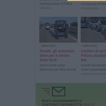
Commissariato di Polizia
scongiurato terribil
cittadino
conseguenze
TERRITORIO
TERRITORIO
Strade, gli autovelox
Cambio di verti
attivi per il rientro
Polizia stradal
dalle ferie
Bat
Azioni mirate come
Davide Giandonato 
deterrente per l'alta velocità
nuovo responsabile
sezione provincial
RICEVI AGGIORNAMENTI E
CONTENUTI DA BARLETTA
GRATIS