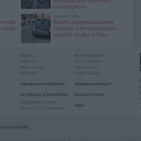
sicurezza delle periferie è
un'emergenza»
5 AGOSTO 2026
sito web
Barletta piange Gioacchino
o verde
Dagnello: 64enne barlettano
investito all'alba a Trani
Scacchi
Barletta Giuridica
Calcio a 5
Bar.S.A. informa
Beach Soccer
Auto e motori
Altri sport
In Web Veritas
I
Agenda eventi di Barletta
Segnalazioni iReport
R
B
Le Rubriche di BarlettaViva
Previsioni meteo
i
Cara Barletta ti scrivo
Video
Sicur.a.l.a S.r.l Formazione
TY NEWS PLATFORM