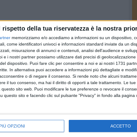
l rispetto della tua riservatezza è la nostra prior
artner
memorizziamo e/o accediamo a informazioni su un dispositivo, c
ali, come identificatori univoci e informazioni standard inviate da un di
zzati, misurazione di annunci e contenuti, analisi dell'audience e svilupp
i e i nostri partner possiamo utilizzare dati precisi di geolocalizzazione 
del dispositivo. Puoi fare clic per consentire a noi e ai nostri 1731 partn
critte. In alternativa puoi accedere a informazioni più dettagliate e modif
acconsentire o di negare il consenso.
Si rende noto che alcuni trattamen
e il tuo consenso, ma hai il diritto di opporti a tale trattamento. Le tue
 questo sito web. Puoi modificare le tue preferenze o revocare il conse
questo sito e facendo clic sul pulsante "Privacy" in fondo alla pagina
omano
Furti e rapine ad
ISTITUZIONALE
nto
autotrasportatori,
Sottoscritto il
a
maxi operazione nella
protocollo d'intesa per
PIÙ OPZIONI
ACCETTO
e Bat
Bat
la nuova sede della
Polizia Stradale
genti ha
Eseguite 12 ordinanze di