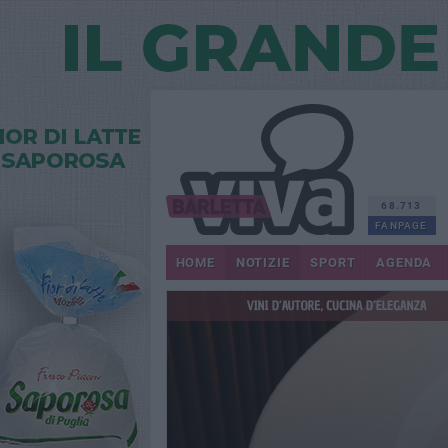
68.713
FANPAGE
HOME
NOTIZIE
SPORT
AGENDA