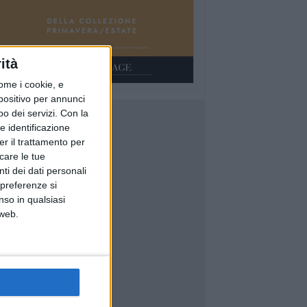
ità
ome i cookie, e
spositivo per annunci
o dei servizi.
Con la
e identificazione
er il trattamento per
icare le tue
ti dei dati personali
 preferenze si
nso in qualsiasi
 web.