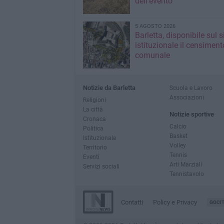
dell'evento
5 AGOSTO 2026
Barletta, disponibile sul 
istituzionale il censiment
comunale
Notizie da Barletta
Scuola e Lavoro
Associazioni
Religioni
La città
Notizie sportive
Cronaca
Calcio
Politica
Basket
Istituzionale
Volley
Territorio
Tennis
Eventi
Arti Marziali
Servizi sociali
Tennistavolo
Contatti
Policy e Privacy
GOCI