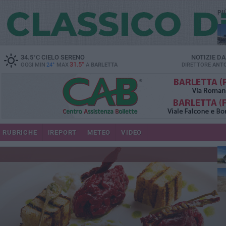
PI
34.5
°C
CIELO SERENO
NOTIZIE D
31.5°
OGGI MIN
24°
MAX
A
BARLETTA
DIRETTORE
ANTO
RUBRICHE
IREPORT
METEO
VIDEO