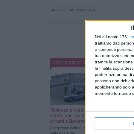
ARRESTO
POLIZIA STRADALE
I
Noi e i nostri 1731
p
trattiamo dati person
e contenuti personali
tua autorizzazione no
tramite la scansione 
Altri contenuti a tema
le finalità sopra des
preferenze prima di 
possono non richieder
applicheranno solo a
momento tornando su 
Violenza privata ed
Veicoli contr
estorsione, quattro
sulla A14, pro
arresti a Barletta
intervento dell
Polizia Stradal
Operazione della Questura
della BAT e del
L'intervento degli a