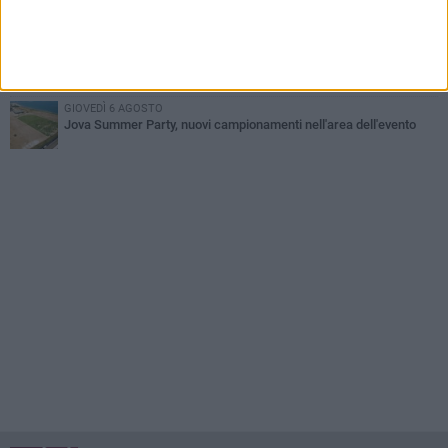
Beni confiscati alla mafia. Nasce il servizio di Co-housing
VENERDÌ 7 AGOSTO
Incidente sulla 16 bis a Barletta, traffico bloccato verso Bari
GIOVEDÌ 6 AGOSTO
Jova Summer Party, nuovi campionamenti nell'area dell'evento