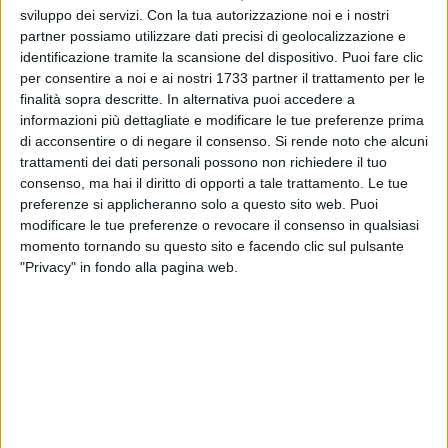
sviluppo dei servizi.
Con la tua autorizzazione noi e i nostri
partner possiamo utilizzare dati precisi di geolocalizzazione e
290
identificazione tramite la scansione del dispositivo. Puoi fare clic
per consentire a noi e ai nostri 1733 partner il trattamento per le
finalità sopra descritte. In alternativa puoi accedere a
informazioni più dettagliate e modificare le tue preferenze prima
A distanza di poche settimane, il Ministro dell'Agricoltura,
di acconsentire o di negare il consenso.
Si rende noto che alcuni
Teresa Bellanova, torna in Puglia, in particolar modo nelle
trattamenti dei dati personali possono non richiedere il tuo
province di Bari e della Bat, per visitare alcune realtà
consenso, ma hai il diritto di opporti a tale trattamento. Le tue
produttive del territorio. La visita istituzionale, in programma
preferenze si applicheranno solo a questo sito web. Puoi
oggi, lunedì 27 luglio, condurrà la Bellanova a Barletta nel
modificare le tue preferenze o revocare il consenso in qualsiasi
primo pomeriggio.
momento tornando su questo sito e facendo clic sul pulsante
"Privacy" in fondo alla pagina web.
Di seguito il calendario fissato per la giornata di domani:
Alle ore 10 la Ministra Bellanova visiterà Siciliani Carni,
Strada Palo del Colle-Bitonto, a Palo del Colle.
Alle ore 12 Bellanova sarà a Corato, in visita presso lo
stabilimento del Gruppo Casillo, via Antonio Santelia,
Zona Industriale Corato.