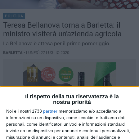
POLITICA
Teresa Bellanova torna a Barletta: il
ministro visiterà un'azienda agricola
La Bellanova è attesa per il primo pomeriggio
BARLETTA -
LUNEDÌ 27 LUGLIO 2020
Il rispetto della tua riservatezza è la
nostra priorità
Noi e i nostri 1733
partner
memorizziamo e/o accediamo a
informazioni su un dispositivo, come i cookie, e trattiamo dati
personali, come identificatori univoci e informazioni standard
inviate da un dispositivo per annunci e contenuti personalizzati,
misurazione di annunci e contenuti, analisi dell'audience e