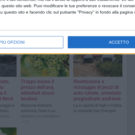
 questo sito web. Puoi modificare le tue preferenze o revocare il conse
questo sito e facendo clic sul pulsante "Privacy" in fondo alla pagina
PIÙ OPZIONI
ACCETTO
pato,
Troppo basso il
Ricettazione e
to
prezzo dell'uva,
riciclaggio di pezzi di
 il
abbattuti alcuni
auto rubate, arrestato
ri Nord
tendoni
pregiudicato andriese
ssaggio a
Nessuna richiesta
La scoperta di Vigili e Polizia
etraro,
estorsiva, forse è un
in contrada San Procopio
 fermo
tentativo di controllare i
costi