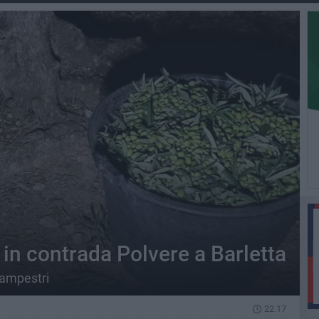
e in contrada Polvere a Barletta
campestri
22.17