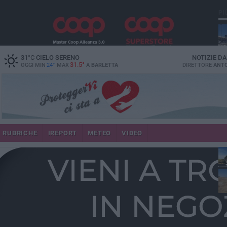
PI
31
°C
CIELO SERENO
NOTIZIE D
31.5°
OGGI MIN
24°
MAX
A
BARLETTA
DIRETTORE
ANTO
RUBRICHE
IREPORT
METEO
VIDEO