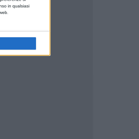
nso in qualsiasi
 web.