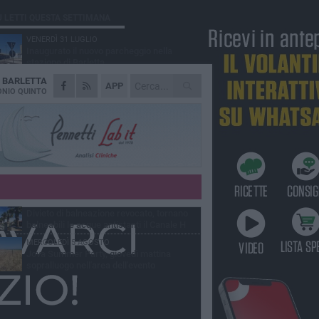
Ù LETTI QUESTA SETTIMANA
VENERDÌ 31 LUGLIO
Inaugurato il nuovo parcheggio nella
stazione di Barletta
A
BARLETTA
MERCOLEDÌ 5 AGOSTO
APP
Barletta piange Gioacchino Dagnello:
NIO QUINTO
64enne barlettano investito all'alba a Trani
GIOVEDÌ 30 LUGLIO
Rapina all'Ipercoop di Barletta: nel mirino la
gioielleria, banditi in fuga
DOMENICA 2 AGOSTO
Beni confiscati alla mafia. Nasce il servizio
di Co-housing
VENERDÌ 31 LUGLIO
Divieto di balneazione revocato, tornano
balneabili le acque antistanti il Canale H
MERCOLEDÌ 5 AGOSTO
Jova Summer Party, giovedì mattina
sopralluogo nell'area dell'evento