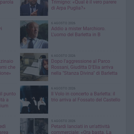
 parola
Trimigno: «Qual è il vero parere
di Arpa Puglia?»
6 AGOSTO 2026
i
Addio a mister Marchioro.
L'uomo del Barletta in B
6 AGOSTO 2026
nzinaio
Dopo l'aggressione al Parco
orni che
Rossani, Giuditta D'Elia arriva
ione»
nella "Stanza Divina" di Barletta
6 AGOSTO 2026
il punto
Il Volo in concerto a Barletta: il
ità a
trio arriva al Fossato del Castello
mium
5 AGOSTO 2026
edì
Petardi lanciati in un'attività
area
commerciale: «Ora basta. La