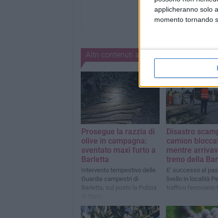
applicheranno solo a
momento tornando su 
Altri contenuti a tema
Prosegue la razzia di
Disastro scam
olive in campagna:
camion blocca
sventato maxi furto a
mentre arrivava
Barletta
treno della Ba
Intervento tempestivo delle
E’ successo al pa
Guardie campestri di
livello in località P
Barletta, sul posto la Polizia
traffico ferroviario
di Stato