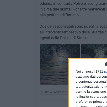
odierna in contrada Polvere, scongiurando
in circa due quintali - che tre malviventi 
alla periferia di Barletta.
Due dei responsabili sono riusciti a scap
all'intervento tempestivo delle Guardie c
agenti della Polizia di Stato.
I
Noi e i nostri 1731
p
trattiamo dati person
e contenuti personali
tua autorizzazione no
tramite la scansione 
GUARDIA CAMPESTRE
le finalità sopra des
preferenze prima di 
possono non richieder