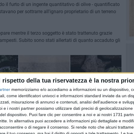
 il furto di un ingente quantitativo di olive - quantificato
stavano per sottrarre all'ignaro proprietario di un terreno
pare mentre il terzo soggetto è stato trattenuto grazie
ampesti. Subito sono stati allertati di quanto accaduto gli
l rispetto della tua riservatezza è la nostra prior
artner
memorizziamo e/o accediamo a informazioni su un dispositivo, c
ali, come identificatori univoci e informazioni standard inviate da un di
zzati, misurazione di annunci e contenuti, analisi dell'audience e svilupp
i e i nostri partner possiamo utilizzare dati precisi di geolocalizzazione 
del dispositivo. Puoi fare clic per consentire a noi e ai nostri 1731 partn
critte. In alternativa puoi accedere a informazioni più dettagliate e modif
acconsentire o di negare il consenso.
Si rende noto che alcuni trattamen
e il tuo consenso, ma hai il diritto di opporti a tale trattamento. Le tue