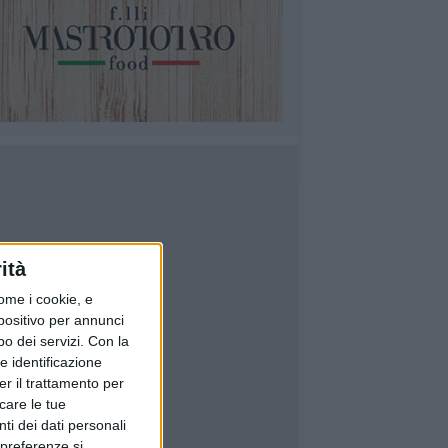
ità
ome i cookie, e
spositivo per annunci
o dei servizi.
Con la
e identificazione
er il trattamento per
icare le tue
ti dei dati personali
 preferenze si