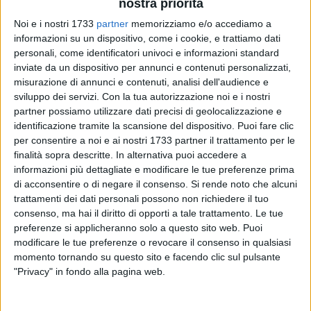
nostra priorità
Noi e i nostri 1733
partner
memorizziamo e/o accediamo a
informazioni su un dispositivo, come i cookie, e trattiamo dati
personali, come identificatori univoci e informazioni standard
inviate da un dispositivo per annunci e contenuti personalizzati,
19
misurazione di annunci e contenuti, analisi dell'audience e
sviluppo dei servizi.
Con la tua autorizzazione noi e i nostri
partner possiamo utilizzare dati precisi di geolocalizzazione e
identificazione tramite la scansione del dispositivo. Puoi fare clic
Si è svolta oggi la cerimonia di avvicendamento al comando
per consentire a noi e ai nostri 1733 partner il trattamento per le
del Raggruppamento "Puglia e Basilicata", alla presenza del
finalità sopra descritte. In alternativa puoi accedere a
Comandante del Comando Territoriale Sud, Generale di
informazioni più dettagliate e modificare le tue preferenze prima
Divisione Andrea Di Stasio.
di acconsentire o di negare il consenso.
Si rende noto che alcuni
trattamenti dei dati personali possono non richiedere il tuo
Nel corso della cerimonia, il Reggimento "Cavalleggeri di
consenso, ma hai il diritto di opporti a tale trattamento. Le tue
preferenze si applicheranno solo a questo sito web. Puoi
Lodi" (15°), guidato dal Colonnello Giuseppe De Blasi, ha
modificare le tue preferenze o revocare il consenso in qualsiasi
ceduto formalmente il comando all'82° Reggimento Fanteria
momento tornando su questo sito e facendo clic sul pulsante
"Torino", comandato dal Colonnello Giovanni Orazio Costa.
"Privacy" in fondo alla pagina web.
Dal luglio scorso, i "Cavalleggeri di Lodi" hanno garantito un