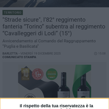
TERRITORIO
"Strade sicure", l’82° reggimento
fanteria “Torino” subentra al reggimento
“Cavalleggeri di Lodi” (15°)
Avvicendamento al Comando del Raggruppamento
“Puglia e Basilicata”
BARLETTA -
VENERDÌ 19 DICEMBRE 2025
15.08
COMUNICATO STAMPA
Il rispetto della tua riservatezza è la