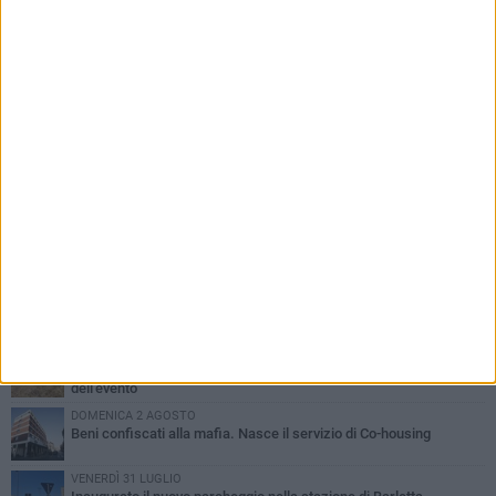
PIÙ LETTI QUESTA SETTIMANA
MERCOLEDÌ 5 AGOSTO
Barletta piange Gioacchino Dagnello: 64enne barlettano investito
all'alba a Trani
GIOVEDÌ 6 AGOSTO
Il ricordo di "Cecco", il benzinaio col sorriso: «Contava i giorni che
lo separavano dalla pensione»
MERCOLEDÌ 5 AGOSTO
Jova Summer Party, giovedì mattina sopralluogo nell'area
dell'evento
DOMENICA 2 AGOSTO
Beni confiscati alla mafia. Nasce il servizio di Co-housing
VENERDÌ 31 LUGLIO