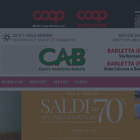
PI
35.5
°C
CIELO SERENO
NOTIZIE D
31.5°
OGGI MIN
24.5°
MAX
A
BARLETTA
DIRETTORE
ANTO
se
RUBRICHE
IREPORT
METEO
VIDEO