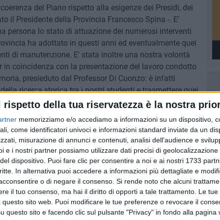
 coerenza del Piano rispetto alla esigenze dei Presidi, dei
ato il Presidente della Provincia Francesco Spina -. E'
ma persona lo stato di attuazione dei numerosi interventi
Provincia ha adottato in questi anni ed eventualmente quei
venti di manutenzione. E' stata inoltre una nostra volontà
r in coincidenza con la presentazione del lavoro condotto
moria, presieduto dal Professor Di Cuonzo: è infatti
ella ricerca storica tra i nostri studenti e trasmettere quei
iudiricamente nella nostra Carta Costituzionale e che
l rispetto della tua riservatezza è la nostra prior
 concluso il Presidente Spina.
artner
memorizziamo e/o accediamo a informazioni su un dispositivo, c
ali, come identificatori univoci e informazioni standard inviate da un di
IO DELLA RESISTENZA E DELLA MEMORIA
FRANCESCO SPINA
zzati, misurazione di annunci e contenuti, analisi dell'audience e svilupp
i e i nostri partner possiamo utilizzare dati precisi di geolocalizzazione 
del dispositivo. Puoi fare clic per consentire a noi e ai nostri 1733 partn
critte. In alternativa puoi accedere a informazioni più dettagliate e modif
acconsentire o di negare il consenso.
Si rende noto che alcuni trattamen
e il tuo consenso, ma hai il diritto di opporti a tale trattamento. Le tue
 questo sito web. Puoi modificare le tue preferenze o revocare il conse
questo sito e facendo clic sul pulsante "Privacy" in fondo alla pagina