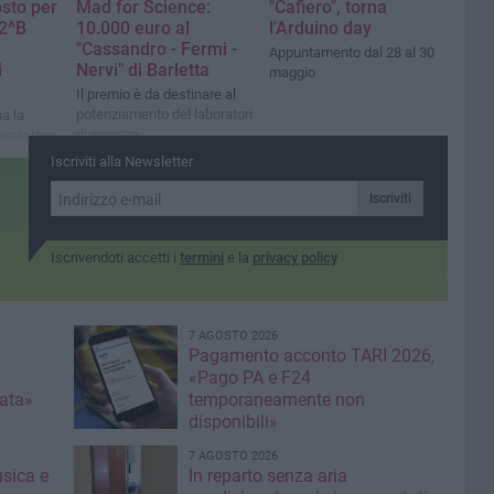
sto per
Mad for Science:
"Cafiero", torna
 2^B
10.000 euro al
l'Arduino day
"Cassandro - Fermi -
Appuntamento dal 28 al 30
i
Nervi" di Barletta
maggio
Il premio è da destinare al
potenziamento del laboratori
ma la
di scienze
occasione
borazione
Iscriviti alla Newsletter
Iscriviti
Iscrivendoti accetti i
termini
e la
privacy policy
7 AGOSTO 2026
Pagamento acconto TARI 2026,
«Pago PA e F24
nata»
temporaneamente non
disponibili»
7 AGOSTO 2026
usica e
In reparto senza aria