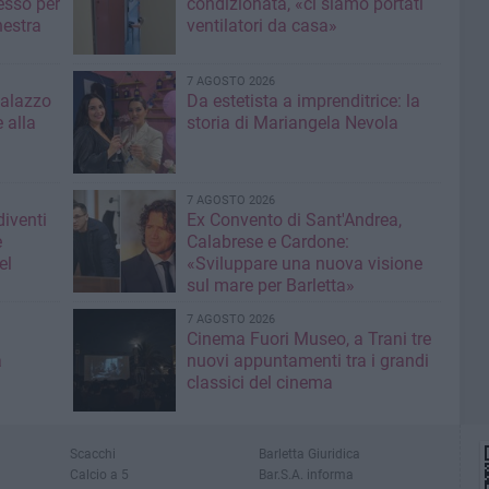
esso per
condizionata, «ci siamo portati
hestra
ventilatori da casa»
7 AGOSTO 2026
Palazzo
Da estetista a imprenditrice: la
 alla
storia di Mariangela Nevola
7 AGOSTO 2026
diventi
Ex Convento di Sant'Andrea,
e
Calabrese e Cardone:
el
«Sviluppare una nuova visione
sul mare per Barletta»
7 AGOSTO 2026
Cinema Fuori Museo, a Trani tre
a
nuovi appuntamenti tra i grandi
classici del cinema
Scacchi
Barletta Giuridica
Calcio a 5
Bar.S.A. informa