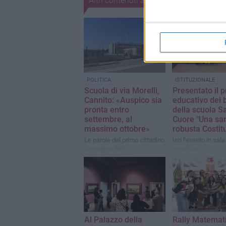
Altri contenuti a tema
POLITICA
ISTITUZIONALE
Scuola di via Morelli,
Presentato il 
Cannito: «Auspico sia
educativo dei 
pronta entro
della scuola S
settembre, al
Cuore "Una sa
massimo ottobre»
robusta Costit
Le parole del primo cittadino
Ieri l'evento in sala
a margine della
consiliare
commissione Lavori
Pubblici
Al Palazzo della
Rally Matemat