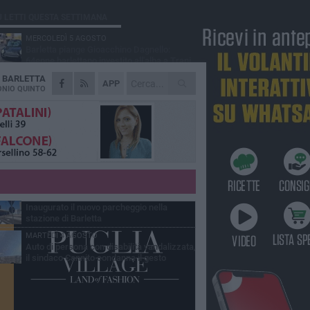
Ù LETTI QUESTA SETTIMANA
MERCOLEDÌ 5 AGOSTO
Barletta piange Gioacchino Dagnello:
64enne barlettano investito all'alba a Trani
A
BARLETTA
GIOVEDÌ 6 AGOSTO
APP
Il ricordo di "Cecco", il benzinaio col
NIO QUINTO
sorriso: «Contava i giorni che lo
paravano dalla pensione»
MERCOLEDÌ 5 AGOSTO
Jova Summer Party, giovedì mattina
sopralluogo nell'area dell'evento
DOMENICA 2 AGOSTO
Beni confiscati alla mafia. Nasce il servizio
di Co-housing
VENERDÌ 31 LUGLIO
Inaugurato il nuovo parcheggio nella
stazione di Barletta
MARTEDÌ 4 AGOSTO
Auto di persona con disabilità vandalizzata,
il sindaco Cannito condanna il gesto