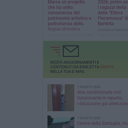
Marra un progetto
2026, primo po
che ha unito
i ragazzi della
conoscenza del
della “Ettore
patrimonio artistico e
Fieramosca” d
padronanza della
Barletta
lingua straniera
L'iniziativa trasfor
matematica in un'
I ragazzi e ragazze della 3ªC
di confronto, colla
dell'Istituto "Santarella" di
e problem solving
Corato protagonisti in
"Dall'Ofanto alla Senna: il
viaggio nell'arte del De
Nittis"
RICEVI AGGIORNAMENTI E
CONTENUTI DA BARLETTA
GRATIS
NELLA TUA E-MAIL
7 AGOSTO 2026
Aria condizionata non
funzionante in reparto,
«situazione già attenzio
7 AGOSTO 2026
Canne della Battaglia, m