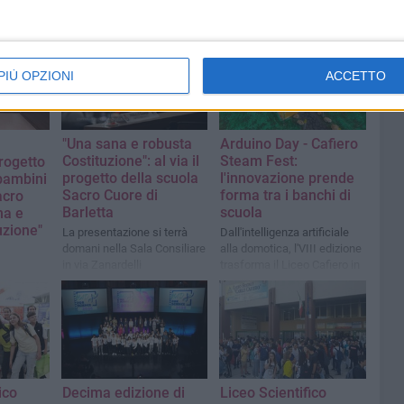
PIÙ OPZIONI
ACCETTO
"Una sana e robusta
Arduino Day - Cafiero
Costituzione": al via il
Steam Fest:
progetto
progetto della scuola
l'innovazione prende
bambini
Sacro Cuore di
forma tra i banchi di
acro
Barletta
scuola
na e
uzione"
La presentazione si terrà
Dall'intelligenza artificiale
domani nella Sala Consiliare
alla domotica, l'VIII edizione
in via Zanardelli
trasforma il Liceo Cafiero in
un laboratorio di ricerca e
creatività
ico
Decima edizione di
Liceo Scientifico