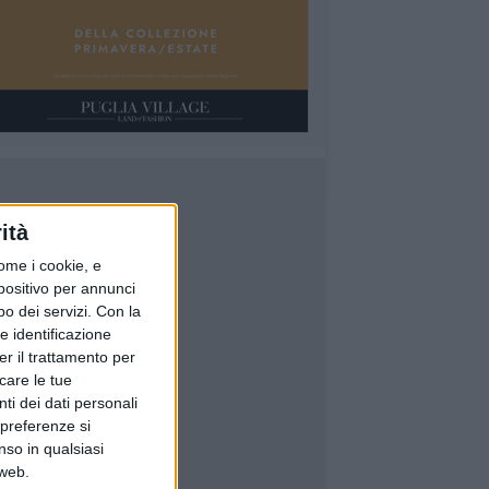
ità
ome i cookie, e
spositivo per annunci
o dei servizi.
Con la
e identificazione
er il trattamento per
icare le tue
ti dei dati personali
 preferenze si
nso in qualsiasi
 web.