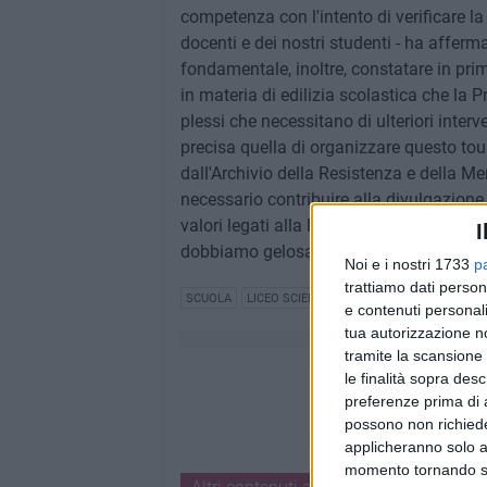
competenza con l'intento di verificare la
docenti e dei nostri studenti - ha afferm
fondamentale, inoltre, constatare in pri
in materia di edilizia scolastica che la 
plessi che necessitano di ulteriori inter
precisa quella di organizzare questo tou
dall'Archivio della Resistenza e della Me
necessario contribuire alla divulgazione d
valori legati alla Resistenza, tradotti g
I
dobbiamo gelosamente custodire» ha poi
Noi e i nostri 1733
p
trattiamo dati person
SCUOLA
LICEO SCIENTIFICO "C. CAFIERO"
ARCHIV
e contenuti personali
tua autorizzazione no
tramite la scansione 
le finalità sopra des
preferenze prima di 
possono non richieder
applicheranno solo a
momento tornando su 