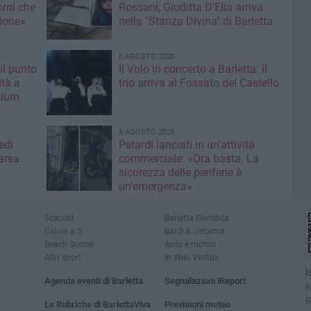
orni che
Rossani, Giuditta D'Elia arriva
ione»
nella "Stanza Divina" di Barletta
6 AGOSTO 2026
il punto
Il Volo in concerto a Barletta: il
ità a
trio arriva al Fossato del Castello
mium
5 AGOSTO 2026
edì
Petardi lanciati in un'attività
area
commerciale: «Ora basta. La
sicurezza delle periferie è
un'emergenza»
Scacchi
Barletta Giuridica
Calcio a 5
Bar.S.A. informa
Beach Soccer
Auto e motori
Altri sport
In Web Veritas
I
Agenda eventi di Barletta
Segnalazioni iReport
R
B
Le Rubriche di BarlettaViva
Previsioni meteo