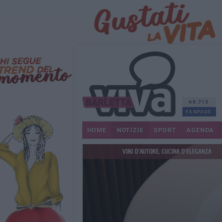
68.713
FANPAGE
HOME
NOTIZIE
SPORT
AGENDA