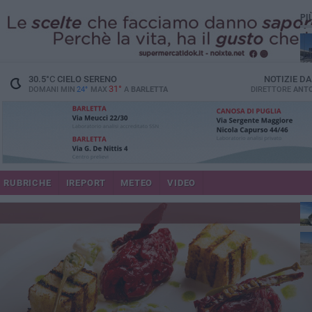
PI
30.5
°C
CIELO SERENO
NOTIZIE D
31°
DOMANI MIN
24°
MAX
A
BARLETTA
DIRETTORE
ANTO
RUBRICHE
IREPORT
METEO
VIDEO