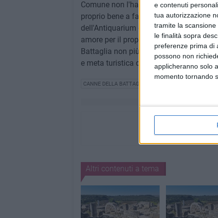
Comune non l'ha potuta (o voluta) gestire
e contenuti personali
tua autorizzazione no
proprio bene a fare la differenza in megli
tramite la scansione 
dell'Antiquarium è vuoto senza la bench
le finalità sopra des
amore per il proprio territorio con i citta
preferenze prima di 
Battaglia non più come sterile o improd
possono non richieder
e meta turistica di eccellenza».
applicheranno solo a
momento tornando su 
CANNE DELLA BATTAGLIA
REGIONE PUGLIA
COMI
Altri contenuti a tema