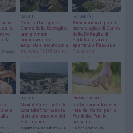
EVENTI
ATTUALITÀ
scape
Natura Therapy a
Antiquarium e parco
ude la
Canne della Battaglia:
archeologico di Canne
scavo
una giornata
della Battaglia di
della
immersiva tra
Barletta: orari di
escursioni,naturopatia,
apertura a Pasqua e
tra yoga, Tai Chi,relax
Pasquetta
, l’équipe
e pizzica
Tutte le informazioni utili
blica e
Appunatmento fissato per
dello
domani
EVENTI
SERVIZI SOCIALI
arte:
"Architetture: l'arte di
Rafforzamento della
sione e
costruire": tornano le
rete dei Centri per la
glia
giornate europee del
Famiglia, Puglia
Patrimonio
presente
e
viso del
Appuntamento sabato 27 e
Le dichiarazioni del