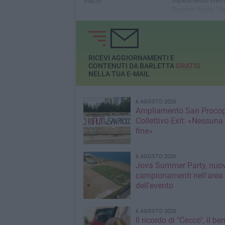
Dipartimento Welfa
marzo
Regione Puglia “Sp
Inclusivo – Interven
contrasto della po
educativa mediant
promozione dello s
RICEVI AGGIORNAMENTI E
CONTENUTI DA BARLETTA
GRATIS
NELLA TUA E-MAIL
6 AGOSTO 2026
Ampliamento San Procop
Collettivo Exit: «Nessuna
fine»
6 AGOSTO 2026
Jova Summer Party, nuov
campionamenti nell'area
dell'evento
6 AGOSTO 2026
Il ricordo di "Cecco", il be