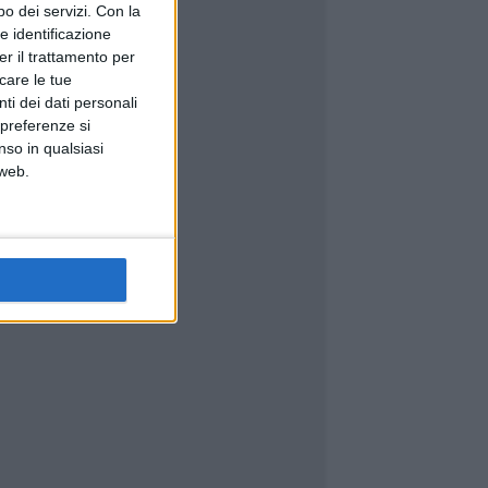
o dei servizi.
Con la
e identificazione
er il trattamento per
icare le tue
ti dei dati personali
 preferenze si
nso in qualsiasi
 web.