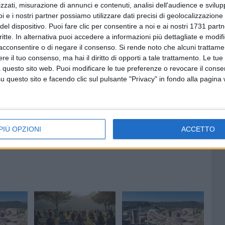
 direttamente, ed è proprio la gestione diretta di un
zzati, misurazione di annunci e contenuti, analisi dell'audience e svilupp
i e i nostri partner possiamo utilizzare dati precisi di geolocalizzazione 
o: significa più posti di lavoro (ora il bookshop
del dispositivo. Puoi fare clic per consentire a noi e ai nostri 1731 partn
é minima forma di accoglienza), significa più occasioni di
critte. In alternativa puoi accedere a informazioni più dettagliate e modif
dini-turisti a kilometro zero, significa rilanciare Canne della
acconsentire o di negare il consenso.
Si rende noto che alcuni trattamen
uttiva "appendice" di Barletta ma bensì come destinazione
e il tuo consenso, ma hai il diritto di opporti a tale trattamento. Le tue
 questo sito web. Puoi modificare le tue preferenze o revocare il conse
questo sito e facendo clic sul pulsante "Privacy" in fondo alla pagina
TATO ITALIANO PRO CANNE DELLA BATTAGLIA
NINO VINELLA
PIÙ OPZIONI
ACCETTO