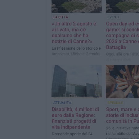
LA CITTÀ
EVENTI
«Un altro 2 agosto è
Open day ed e
arrivato, ma c’è
game: si concl
qualcuno che ha
campagna di 
notizie di Canne?»
2026 a Canne 
Battaglia
La riflessione dello storico e
archivista, Michele Grimaldi
Oggi, alle ore 18:30
di ricerca darà
comunicazione pub
aperta dei risultati 
scavo
ATTUALITÀ
SPECIALE
Disabilità, 4 milioni di
Sport, mare e 
euro dalla Regione:
storie di inclu
finanziati progetti di
comunità in Pu
vita indipendente
26 le iniziative nat
nell’ambito dell’Av
Domande aperte dal 24