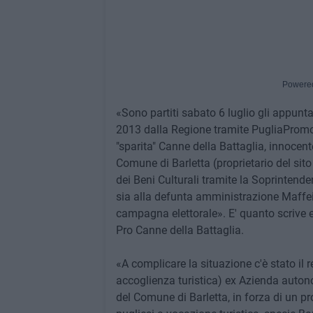
Powere
«Sono partiti sabato 6 luglio gli appuntam
2013 dalla Regione tramite PugliaPromo
"sparita" Canne della Battaglia, innocente
Comune di Barletta (proprietario del sit
dei Beni Culturali tramite la Soprintend
sia alla defunta amministrazione Maffei
campagna elettorale». E' quanto scrive e
Pro Canne della Battaglia.
«A complicare la situazione c'è stato il r
accoglienza turistica) ex Azienda auton
del Comune di Barletta, in forza di un p