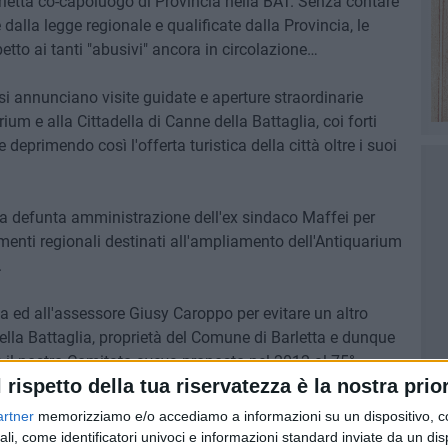
arletta co-capoluogo di Provincia nella BAT. Senza contare
e dalla legge regionale e qualificate dalla Provincia, le
petto ai tanti "abusivi" ancora in circolazione…
si annunciano visite guidate e aperture straordinarie
m e alla Cittadella di Canne della Battaglia, coi forti
 deprimendo così l'offerta turistica della città oltre i suoi
a defunta amministrazione dell'ex sindaco Maffei per
enti regionali destinati all'ampliamento dell'Antiquarium
.
a ed all'assessore Giusy Caroppo per evitare un altro
ella Battaglia, proprietà del Comune di Barletta e dunque
e il nostro Comitato aveva proposto nel 2012 al 75°
l rispetto della tua riservatezza è la nostra prior
37.
artner
memorizziamo e/o accediamo a informazioni su un dispositivo, c
nne della Battaglia dipende dal fatto che, finora, il
ali, come identificatori univoci e informazioni standard inviate da un di