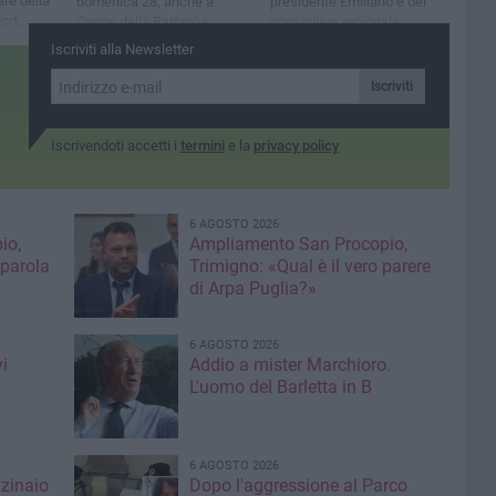
re della
domenica 28, anche a
presidente Emiliano e del
ort
Canne della Battaglia
consigliere regionale
ti di
Mennea
Iscriviti alla Newsletter
vertà
e la
Iscriviti
port”
Iscrivendoti accetti i
termini
e la
privacy policy
6 AGOSTO 2026
io,
Ampliamento San Procopio,
 parola
Trimigno: «Qual è il vero parere
di Arpa Puglia?»
6 AGOSTO 2026
i
Addio a mister Marchioro.
L'uomo del Barletta in B
6 AGOSTO 2026
nzinaio
Dopo l'aggressione al Parco