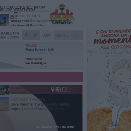
Ù LETTI QUESTA SETTIMANA
VENERDÌ 31 LUGLIO
Inaugurato il nuovo parcheggio nella
stazione di Barletta
A
BARLETTA
MERCOLEDÌ 5 AGOSTO
APP
Barletta piange Gioacchino Dagnello:
NIO QUINTO
64enne barlettano investito all'alba a Trani
GIOVEDÌ 30 LUGLIO
Rapina all'Ipercoop di Barletta: nel mirino la
gioielleria, banditi in fuga
DOMENICA 2 AGOSTO
Beni confiscati alla mafia. Nasce il servizio
di Co-housing
VENERDÌ 31 LUGLIO
Divieto di balneazione revocato, tornano
balneabili le acque antistanti il Canale H
MERCOLEDÌ 5 AGOSTO
Jova Summer Party, giovedì mattina
sopralluogo nell'area dell'evento