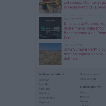
col sorriso: «Contava i gi
lo separavano dalla pens
6 AGOSTO 2026
Dibenedetto Automotive: 
di riferimento della mobil
Barletta come Arval Pre
Center
5 AGOSTO 2026
Jova Summer Party, giov
mattina sopralluogo nell'
dell'evento
Notizie da Barletta
Scuola e Lavoro
Associazioni
Religioni
La città
Notizie sportive
Cronaca
Calcio
Politica
Basket
Istituzionale
Volley
Territorio
Tennis