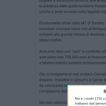
pugliesi a vocazione turistica, specie B
la presenza delle guide turistiche titolat
uniche a poter lavorare nella legalità ris
Giustamente allora dallo IAT di Barletta 
ovunque: ovunque meno che all'Antiquariu
richiami alla grande vittoria di Annibale e
stessi confini.
Avevamo dato uno "zero" in condotta all
aver perso ben 750.000 euro di finanziam
e relativo indotto turistico promozionale
Ora ci rivolgiamo al neo sindaco Cascell
disastro: impedire lo schiaffo a Canne d
da valorizzare nel proprio bilancio, com
I
compleanno dell'acquisto, 26 giugno 19
Noi e i nostri 1731
p
Ma non valorizzare una proprietà come Ca
trattiamo dati person