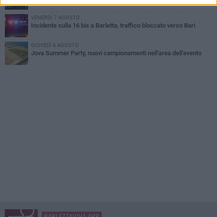
VENERDÌ 7 AGOSTO
Incidente sulla 16 bis a Barletta, traffico bloccato verso Bari
GIOVEDÌ 6 AGOSTO
Jova Summer Party, nuovi campionamenti nell'area dell'evento
BARLETTAVIVA APP