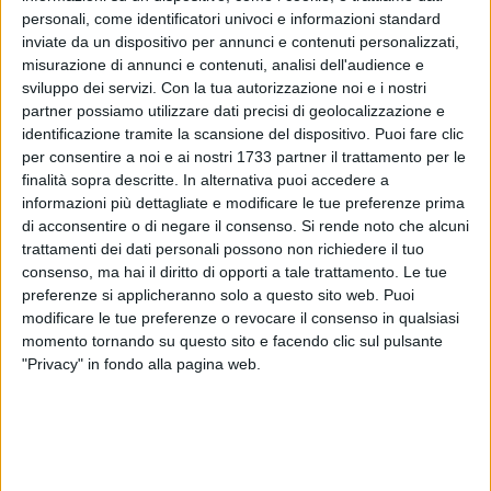
personali, come identificatori univoci e informazioni standard
inviate da un dispositivo per annunci e contenuti personalizzati,
misurazione di annunci e contenuti, analisi dell'audience e
sviluppo dei servizi.
Con la tua autorizzazione noi e i nostri
partner possiamo utilizzare dati precisi di geolocalizzazione e
identificazione tramite la scansione del dispositivo. Puoi fare clic
per consentire a noi e ai nostri 1733 partner il trattamento per le
I Carabinieri della Compagnia di Barletta hanno arrestato un
finalità sopra descritte. In alternativa puoi accedere a
sorvegliato speciale 29enne del luogo con l'accusa di
informazioni più dettagliate e modificare le tue preferenze prima
spaccio di sostanze stupefacenti. Il giovane è stato sorpreso
di acconsentire o di negare il consenso.
Si rende noto che alcuni
e bloccato dopo aver ceduto 3 grammi di marjuana ad un
trattamenti dei dati personali possono non richiedere il tuo
"cliente" poi segnalato alla competente Autorità
consenso, ma hai il diritto di opporti a tale trattamento. Le tue
preferenze si applicheranno solo a questo sito web. Puoi
Amministrativa quale consumatore di droga. Bloccato e
modificare le tue preferenze o revocare il consenso in qualsiasi
sottoposto a perquisizione è stato inoltre trovato in
momento tornando su questo sito e facendo clic sul pulsante
possesso di ulteriori 2 grammi della stessa sostanza e di un
"Privacy" in fondo alla pagina web.
telefono cellulare, il tutto sottoposto a sequestro. Tratto in
arresto, su disposizione della Procura della Repubblica di
Trani il giovane è stato associato presso la locale casa
circondariale.