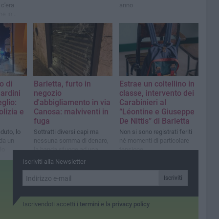
 c'era
anno
e in
agne
o di
Barletta, furto in
Estrae un coltellino in
iardini
negozio
classe, intervento dei
glio:
d'abbigliamento in via
Carabinieri al
olizia e
Canosa: malviventi in
“Léontine e Giuseppe
fuga
De Nittis” di Barletta
aduto, lo
Sottratti diversi capi ma
Non si sono registrati feriti
da un
nessuna somma di denaro,
né momenti di particolare
lo
la banda sfugge ad una
tensione
pattuglia di Carabinieri
Iscriviti alla Newsletter
Iscriviti
Iscrivendoti accetti i
termini
e la
privacy policy