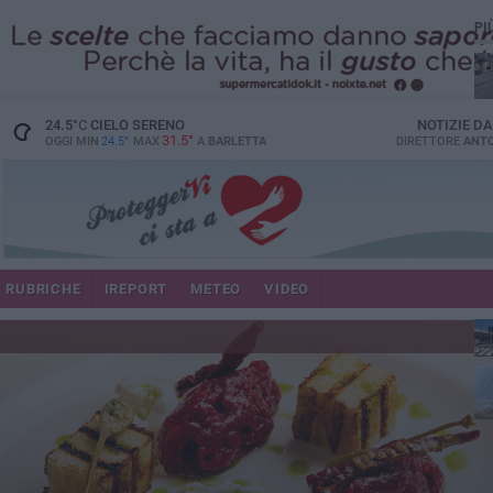
PI
24.5
°C
CIELO SERENO
NOTIZIE D
31.5°
OGGI MIN
24.5°
MAX
A
BARLETTA
DIRETTORE
ANTO
se
RUBRICHE
IREPORT
METEO
VIDEO