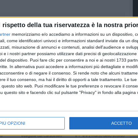
l rispetto della tua riservatezza è la nostra prior
artner
memorizziamo e/o accediamo a informazioni su un dispositivo, c
ali, come identificatori univoci e informazioni standard inviate da un di
zzati, misurazione di annunci e contenuti, analisi dell'audience e svilupp
i e i nostri partner possiamo utilizzare dati precisi di geolocalizzazione 
del dispositivo. Puoi fare clic per consentire a noi e ai nostri 1733 partn
critte. In alternativa puoi accedere a informazioni più dettagliate e modif
acconsentire o di negare il consenso.
Si rende noto che alcuni trattamen
e il tuo consenso, ma hai il diritto di opporti a tale trattamento. Le tue
 questo sito web. Puoi modificare le tue preferenze o revocare il conse
questo sito e facendo clic sul pulsante "Privacy" in fondo alla pagina
 i
Arresti per rissa a
Rissa in Piazza
 anche
piazza Marina, i
Marina a Barletta,
e di
dettagli
misure cautelari per
dell’operazione
11 giovani
PIÙ OPZIONI
ACCETTO
r gli
Undici misure cautelari
I fatti risalgono alla notte tra
ti
eseguite dai Carabinieri
il 1° e il 2 marzo dello scorso