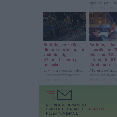
speciali e pericolsi
anche un capannon
disuso nelle camp
della città
Barletta, senza fissa
Barletta, sabat
dimora morto dopo un
disordini nei G
violento litigio:
Massimo D'Aze
47enne fermato per
intervento di P
omicidio
Carabinieri
La vittima è deceduta dopo
All'origine dell'acc
un coma indotto da gravi
scompiglio creato 
lesioni cerebrali
individuo in un vico
adiacente
RICEVI AGGIORNAMENTI E
CONTENUTI DA BARLETTA
GRATIS
NELLA TUA E-MAIL