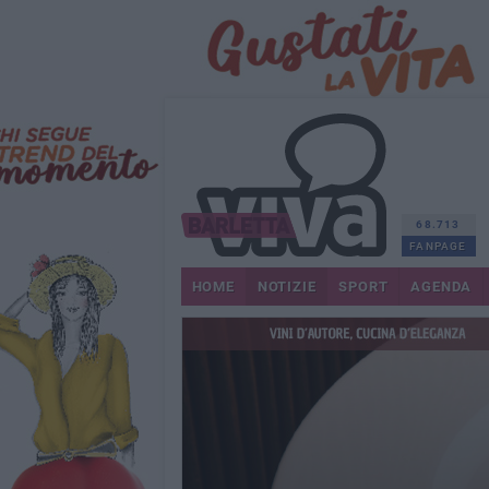
68.713
FANPAGE
HOME
NOTIZIE
SPORT
AGENDA