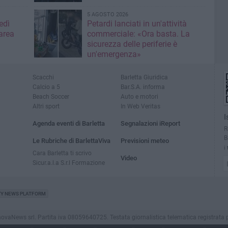
5 AGOSTO 2026
edì
Petardi lanciati in un'attività
area
commerciale: «Ora basta. La
sicurezza delle periferie è
un'emergenza»
Scacchi
Barletta Giuridica
Calcio a 5
Bar.S.A. informa
Beach Soccer
Auto e motori
Altri sport
In Web Veritas
I
Agenda eventi di Barletta
Segnalazioni iReport
R
B
Le Rubriche di BarlettaViva
Previsioni meteo
i
Cara Barletta ti scrivo
Video
Sicur.a.l.a S.r.l Formazione
TY NEWS PLATFORM
aNews srl. Partita iva 08059640725. Testata giornalistica telematica registrata presso