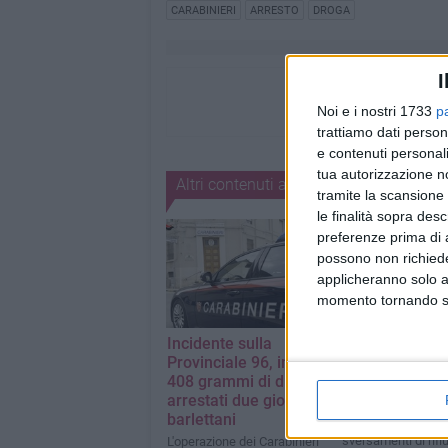
CARABINIERI
ARRESTO
DROGA
I
Noi e i nostri 1733
p
trattiamo dati person
e contenuti personali
tua autorizzazione no
Altri contenuti a tema
tramite la scansione 
le finalità sopra des
preferenze prima di 
possono non richieder
applicheranno solo a
momento tornando su 
Incidente sulla
Dalla Campania
Provinciale 96, in auto
rifiuti finivano
408 grammi di droga:
nelle campagn
arrestati due giovani
Barletta
barlettani
Tra i 34 siti usati pe
sversamenti di rifiu
L'operazione dei Carabinieri