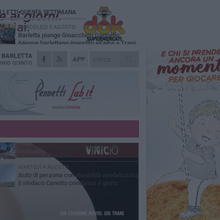
Ù LETTI QUESTA SETTIMANA
MERCOLEDÌ 5 AGOSTO
Barletta piange Gioacchino Dagnello:
64enne barlettano investito all'alba a Trani
A
BARLETTA
GIOVEDÌ 6 AGOSTO
APP
Il ricordo di "Cecco", il benzinaio col
NIO QUINTO
sorriso: «Contava i giorni che lo
paravano dalla pensione»
MERCOLEDÌ 5 AGOSTO
Jova Summer Party, giovedì mattina
sopralluogo nell'area dell'evento
DOMENICA 2 AGOSTO
Beni confiscati alla mafia. Nasce il servizio
di Co-housing
VENERDÌ 31 LUGLIO
Inaugurato il nuovo parcheggio nella
stazione di Barletta
MARTEDÌ 4 AGOSTO
Auto di persona con disabilità vandalizzata,
il sindaco Cannito condanna il gesto