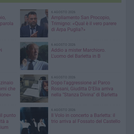
6 AGOSTO 2026
io,
Ampliamento San Procopio,
 parola
Trimigno: «Qual è il vero parere
di Arpa Puglia?»
6 AGOSTO 2026
i
Addio a mister Marchioro.
L'uomo del Barletta in B
6 AGOSTO 2026
nzinaio
Dopo l'aggressione al Parco
orni che
Rossani, Giuditta D'Elia arriva
ione»
nella "Stanza Divina" di Barletta
6 AGOSTO 2026
il punto
Il Volo in concerto a Barletta: il
ità a
trio arriva al Fossato del Castello
mium