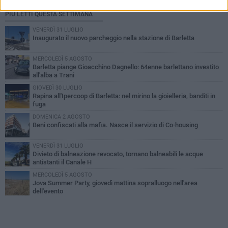
PIÙ LETTI QUESTA SETTIMANA
VENERDÌ 31 LUGLIO
Inaugurato il nuovo parcheggio nella stazione di Barletta
MERCOLEDÌ 5 AGOSTO
Barletta piange Gioacchino Dagnello: 64enne barlettano investito
all'alba a Trani
GIOVEDÌ 30 LUGLIO
Rapina all'Ipercoop di Barletta: nel mirino la gioielleria, banditi in
fuga
DOMENICA 2 AGOSTO
Beni confiscati alla mafia. Nasce il servizio di Co-housing
VENERDÌ 31 LUGLIO
Divieto di balneazione revocato, tornano balneabili le acque
antistanti il Canale H
MERCOLEDÌ 5 AGOSTO
Jova Summer Party, giovedì mattina sopralluogo nell'area
dell'evento