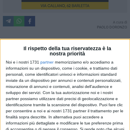
A cura di
PAOLO DORONZO
Il rispetto della tua riservatezza è la
Ed eccoci al capolinea. Tra poco sarà ufficializzata la
nostra priorità
posizione del Ministero della Giustizia nota dall'estate 2012.
Noi e i nostri 1731
partner
memorizziamo e/o accediamo a
Si Attende la firma del Ministro Anna Maria Cancellieri al
informazioni su un dispositivo, come i cookie, e trattiamo dati
decreto che stabilisce la chiusura delle Sezioni distaccate
personali, come identificatori univoci e informazioni standard
del Tribunale di Trani ovvero quella di Barletta, Ruvo e
inviate da un dispositivo per annunci e contenuti personalizzati,
Canosa. Molfetta, invece, chiuderà solo tra due anni, il tempo
misurazione di annunci e contenuti, analisi dell'audience e
di smaltire le 350 cause penali e le oltre 1000 Civili pendenti.
sviluppo dei servizi.
Con la tua autorizzazione noi e i nostri
partner possiamo utilizzare dati precisi di geolocalizzazione e
Come è noto, la decisione deriva ​​da un decreto legislativo
identificazione tramite la scansione del dispositivo. Puoi fare clic
per consentire a noi e ai nostri 1731 partner il trattamento per le
assunto del Governo Monti, il n. 95 del 6 luglio 2012, seguito
finalità sopra descritte. In alternativa puoi accedere a
dal DLgs n.155 del 7 settembre 2012, che in tema di
informazioni più dettagliate e modificare le tue preferenze prima
spending review, decideva la soppressione di 220 sedi
di acconsentire o di negare il consenso.
Si rende noto che alcuni