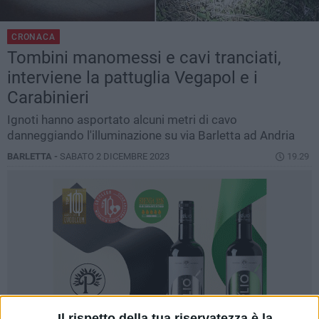
CRONACA
Tombini manomessi e cavi tranciati,
interviene la pattuglia Vegapol e i
Carabinieri
Ignoti hanno asportato alcuni metri di cavo
danneggiando l'illuminazione su via Barletta ad Andria
BARLETTA -
SABATO 2 DICEMBRE 2023
19.29
Il rispetto della tua riservatezza è la