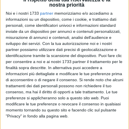
nostra priorità
Noi e i nostri 1733
partner
memorizziamo e/o accediamo a
informazioni su un dispositivo, come i cookie, e trattiamo dati
personali, come identificatori univoci e informazioni standard
35
inviate da un dispositivo per annunci e contenuti personalizzati,
misurazione di annunci e contenuti, analisi dell'audience e
sviluppo dei servizi.
Con la tua autorizzazione noi e i nostri
L'illuminazione completamente spenta nei pressi del centro
partner possiamo utilizzare dati precisi di geolocalizzazione e
identificazione tramite la scansione del dispositivo. Puoi fare clic
commerciale, al termine della rampa d'innesto su via
per consentire a noi e ai nostri 1733 partner il trattamento per le
Barletta per la tangenziale di Andria, in direzione Barletta, ha
finalità sopra descritte. In alternativa puoi accedere a
destato un campanello d'allarme per il personale operativo
informazioni più dettagliate e modificare le tue preferenze prima
di Andria della Vegapol che si trovava in zona per una
di acconsentire o di negare il consenso.
Si rende noto che alcuni
attività di pattugliamento.
trattamenti dei dati personali possono non richiedere il tuo
consenso, ma hai il diritto di opporti a tale trattamento. Le tue
Per di più, nelle vicinanze, si scorgeva un individuo sospeso
preferenze si applicheranno solo a questo sito web. Puoi
modificare le tue preferenze o revocare il consenso in qualsiasi
intento a sollevare la copertura di un tombino. Alla vista
momento tornando su questo sito e facendo clic sul pulsante
della pattuglia, l'uomo si è rapidamente dileguato nelle
"Privacy" in fondo alla pagina web.
campagne circostanti celandosi nel buio, nel frattempo una
guardia ha raggiunto il tombino per verificare cosa stesse