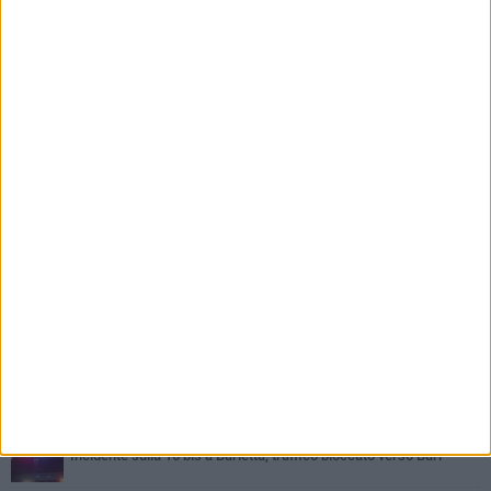
PIÙ LETTI QUESTA SETTIMANA
MERCOLEDÌ 5 AGOSTO
Barletta piange Gioacchino Dagnello: 64enne barlettano investito
all'alba a Trani
GIOVEDÌ 6 AGOSTO
Il ricordo di "Cecco", il benzinaio col sorriso: «Contava i giorni che
lo separavano dalla pensione»
VENERDÌ 7 AGOSTO
Incidente sulla 16 bis a Barletta, traffico bloccato verso Bari