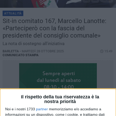
ATTUALITÀ
Sit-in comitato 167, Marcello Lanotte:
«Parteciperò con la fascia del
presidente del consiglio comunale»
La nota di sostegno all'iniziativa
BARLETTA -
MARTEDÌ 28 OTTOBRE 2025
15.49
COMUNICATO STAMPA
Il rispetto della tua riservatezza è la
nostra priorità
Noi e i nostri 1733
partner
memorizziamo e/o accediamo a
informazioni su un dispositivo, come i cookie, e trattiamo dati