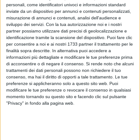
personali, come identificatori univoci e informazioni standard
inviate da un dispositivo per annunci e contenuti personalizzati,
misurazione di annunci e contenuti, analisi dell'audience e
sviluppo dei servizi.
Con la tua autorizzazione noi e i nostri
4
partner possiamo utilizzare dati precisi di geolocalizzazione e
identificazione tramite la scansione del dispositivo. Puoi fare clic
per consentire a noi e ai nostri 1733 partner il trattamento per le
finalità sopra descritte. In alternativa puoi accedere a
«Partecipare alla manifestazione, organizzata oggi nel
informazioni più dettagliate e modificare le tue preferenze prima
quartiere 167, è non solo un dovere civico, ma anche
di acconsentire o di negare il consenso.
Si rende noto che alcuni
istituzionale. Per tale ragione vi parteciperò indossando la
trattamenti dei dati personali possono non richiedere il tuo
fascia del Presidente del Consiglio comunale, affinchè tutti
consenso, ma hai il diritto di opporti a tale trattamento. Le tue
sappiano da che parte sta la massima Assise comunale»,
preferenze si applicheranno solo a questo sito web. Puoi
solo le parole di Marcello Lanotte, presidente del consiglio
modificare le tue preferenze o revocare il consenso in qualsiasi
comunale di Barletta.
momento tornando su questo sito e facendo clic sul pulsante
"Privacy" in fondo alla pagina web.
«La mia presenza, che sarà silenziosa e sobria, servirà a
manifestare un messaggio univico e di unità, a cui spero
vorranno aderire tutti i cittadini e le attività commerciali».