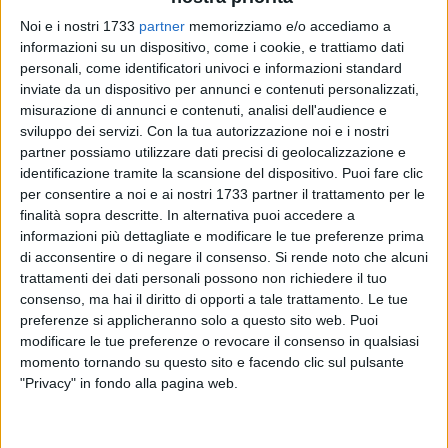
Noi e i nostri 1733
partner
memorizziamo e/o accediamo a
informazioni su un dispositivo, come i cookie, e trattiamo dati
personali, come identificatori univoci e informazioni standard
41
inviate da un dispositivo per annunci e contenuti personalizzati,
misurazione di annunci e contenuti, analisi dell'audience e
sviluppo dei servizi.
Con la tua autorizzazione noi e i nostri
partner possiamo utilizzare dati precisi di geolocalizzazione e
È attivo il bando per la selezione di 53.363 volontari da
identificazione tramite la scansione del dispositivo. Puoi fare clic
impiegare in progetti di Servizio Civile in Italia ed all'estero.
per consentire a noi e ai nostri 1733 partner il trattamento per le
In particolare in Puglia saranno 1.331 i volontari da
finalità sopra descritte. In alternativa puoi accedere a
selezionare e di questi 179 saranno ospitati nelle
informazioni più dettagliate e modificare le tue preferenze prima
Confraternite di Misericordia di Puglia
. È assoluto record
di acconsentire o di negare il consenso.
Si rende noto che alcuni
trattamenti dei dati personali possono non richiedere il tuo
per le associazioni della Federazione pugliese, assieme in
consenso, ma hai il diritto di opporti a tale trattamento. Le tue
ben 18 progetti approvati dal Ministero per 19 Misericordie
preferenze si applicheranno solo a questo sito web. Puoi
che ospiteranno per un intero anno giovani e giovanissimi.
modificare le tue preferenze o revocare il consenso in qualsiasi
momento tornando su questo sito e facendo clic sul pulsante
«Una notizia importantissima che riempie d'orgoglio le
"Privacy" in fondo alla pagina web.
Misericordie pugliesi – dice Gianfranco Gilardi, Presidente
della Federazione regionale – 179 nuovi volontari che