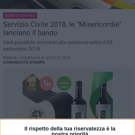
SERVIZI SOCIALI
Servizio Civile 2018, le "Misericordie"
lanciano il bando
Sarà possibile iscriversi alla selezione entro il 28
settembre 2018
PUGLIA -
DOMENICA 26 AGOSTO 2018
COMUNICATO STAMPA
Il rispetto della tua riservatezza è la
nostra priorità