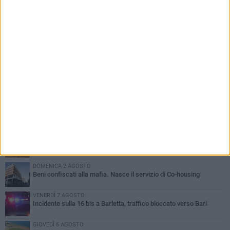
PIÙ LETTI QUESTA SETTIMANA
MERCOLEDÌ 5 AGOSTO
Barletta piange Gioacchino Dagnello: 64enne barlettano investito
all'alba a Trani
GIOVEDÌ 6 AGOSTO
Il ricordo di "Cecco", il benzinaio col sorriso: «Contava i giorni che
lo separavano dalla pensione»
MERCOLEDÌ 5 AGOSTO
Jova Summer Party, giovedì mattina sopralluogo nell'area
dell'evento
DOMENICA 2 AGOSTO
Beni confiscati alla mafia. Nasce il servizio di Co-housing
VENERDÌ 7 AGOSTO
Incidente sulla 16 bis a Barletta, traffico bloccato verso Bari
GIOVEDÌ 6 AGOSTO