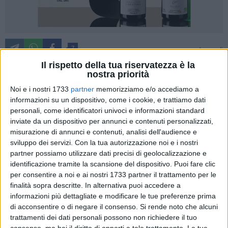
7
A cura di
VALENTINA PAOLILLO
Il rispetto della tua riservatezza è la
nostra priorità
Noi e i nostri 1733
partner
memorizziamo e/o accediamo a
Diffondere la
cultura della prevenzione
e testare la sinergia
informazioni su un dispositivo, come i cookie, e trattiamo dati
della macchina dei soccorsi in caso di
emergenza in mare
:
personali, come identificatori univoci e informazioni standard
ieri mattina si è svolta l'iniziativa
"E-state sicuri con noi"
sul
inviate da un dispositivo per annunci e contenuti personalizzati,
misurazione di annunci e contenuti, analisi dell'audience e
tratto di costa del lido Mennea di Barletta. Durante la
sviluppo dei servizi.
Con la tua autorizzazione noi e i nostri
mattinata sono state effettuate
alcune simulazioni di
partner possiamo utilizzare dati precisi di geolocalizzazione e
soccorso acquatico
con la collaborazione e la sinergia di
identificazione tramite la scansione del dispositivo. Puoi fare clic
Misericordia, Guardia Costiera, Protezione Civile, comando
per consentire a noi e ai nostri 1733 partner il trattamento per le
provinciale Bat Vigili del Fuoco e A.V.S.E.R Barletta.
finalità sopra descritte. In alternativa puoi accedere a
informazioni più dettagliate e modificare le tue preferenze prima
I bagnanti hanno potuto osservare come agisce la macchina
di acconsentire o di negare il consenso.
Si rende noto che alcuni
trattamenti dei dati personali possono non richiedere il tuo
dei soccorsi che, a seconda della gravità dell'evento,