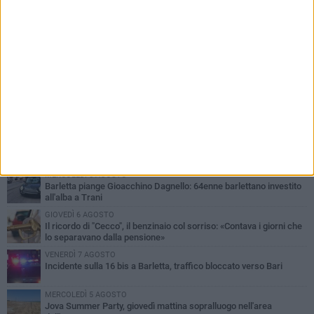
PIÙ LETTI QUESTA SETTIMANA
MERCOLEDÌ 5 AGOSTO
Barletta piange Gioacchino Dagnello: 64enne barlettano investito
all'alba a Trani
GIOVEDÌ 6 AGOSTO
Il ricordo di "Cecco", il benzinaio col sorriso: «Contava i giorni che
lo separavano dalla pensione»
VENERDÌ 7 AGOSTO
Incidente sulla 16 bis a Barletta, traffico bloccato verso Bari
MERCOLEDÌ 5 AGOSTO
Jova Summer Party, giovedì mattina sopralluogo nell'area