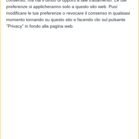
consenso, ma hai il diritto di opporti a tale trattamento. Le tue
interviene in maniera mirata, anche con il coinvolgimento dei
preferenze si applicheranno solo a questo sito web. Puoi
vari enti e gruppi preposti a gestire i vari aspetti
modificare le tue preferenze o revocare il consenso in qualsiasi
dell'emergenza.
momento tornando su questo sito e facendo clic sul pulsante
"Privacy" in fondo alla pagina web.
“E-state sicuri con noi”, sulla spiaggia di Barletta si
15 FOTO
testa la macchina dei soccorsi
“E-state sicuri con noi”, sulla spiaggia di Barletta si
2
/
15