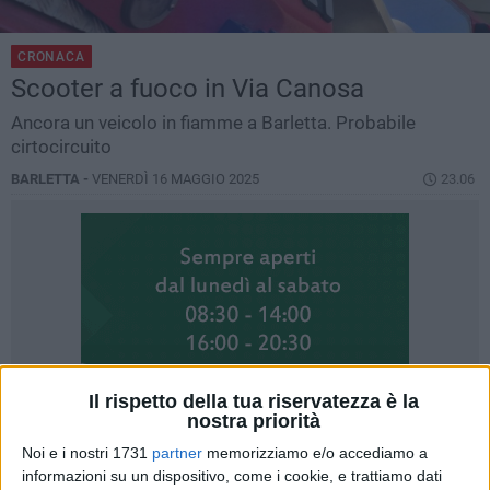
CRONACA
Scooter a fuoco in Via Canosa
Ancora un veicolo in fiamme a Barletta. Probabile
cirtocircuito
BARLETTA -
VENERDÌ 16 MAGGIO 2025
23.06
Il rispetto della tua riservatezza è la
nostra priorità
Noi e i nostri 1731
partner
memorizziamo e/o accediamo a
informazioni su un dispositivo, come i cookie, e trattiamo dati