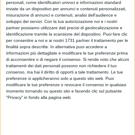
personali, come identificatori univoci e informazioni standard
inviate da un dispositivo per annunci e contenuti personalizzati,
30
misurazione di annunci e contenuti, analisi dell'audience e
sviluppo dei servizi.
Con la tua autorizzazione noi e i nostri
partner possiamo utilizzare dati precisi di geolocalizzazione e
identificazione tramite la scansione del dispositivo. Puoi fare clic
Dopo l'episodio delle tre auto date alle fiamme due notti fa,
per consentire a noi e ai nostri 1731 partner il trattamento per le
ancora un veicolo in fiamme a Barletta, dove in Via Canosa
finalità sopra descritte. In alternativa puoi accedere a
ha preso fuoco uno scooter, pare, a causa di un corto
informazioni più dettagliate e modificare le tue preferenze prima
circuito.
di acconsentire o di negare il consenso.
Si rende noto che alcuni
trattamenti dei dati personali possono non richiedere il tuo
Presenti sul posto carabinieri, oltre ai vigili del fuoco, i quali
consenso, ma hai il diritto di opporti a tale trattamento. Le tue
preferenze si applicheranno solo a questo sito web. Puoi
hanno provveduto a domare le fiamme.
modificare le tue preferenze o revocare il consenso in qualsiasi
momento tornando su questo sito e facendo clic sul pulsante
Secondo alcune testimonianze, il conducente dello scooter
"Privacy" in fondo alla pagina web.
avrebbe abbandonato il mezzo sul posto, poco prima che
quest'ultimo prendesse fuoco.