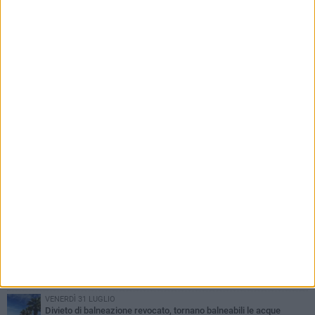
PIÙ LETTI QUESTA SETTIMANA
VENERDÌ 31 LUGLIO
Inaugurato il nuovo parcheggio nella stazione di Barletta
MERCOLEDÌ 5 AGOSTO
Barletta piange Gioacchino Dagnello: 64enne barlettano investito
all'alba a Trani
GIOVEDÌ 30 LUGLIO
Rapina all'Ipercoop di Barletta: nel mirino la gioielleria, banditi in
fuga
DOMENICA 2 AGOSTO
Beni confiscati alla mafia. Nasce il servizio di Co-housing
VENERDÌ 31 LUGLIO
Divieto di balneazione revocato, tornano balneabili le acque