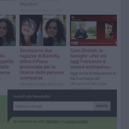
Maschio”
Un grande riconoscimento
per la formazione musicale
pugliese che porta lo swing
barlettano nel programma
condotto da Nunzia De
Girolamo
Scomparse due
Caso Diviesti, la
lio
ragazze di Barletta,
famiglia: «Per noi
appello
attivo il Piano
oggi Francesco è
delle
provinciale per la
ancora scomparso»
parse
ricerca delle persone
Oggi anche le telecamere di
scomparse
Rai 2 sul luogo del
e
ritrovamento del corpo
Allertate le forze dell'ordine
carbonizzato
Iscriviti alla Newsletter
Iscriviti
Iscrivendoti accetti i
termini
e la
privacy policy