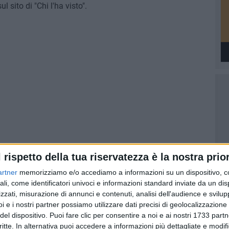
 sito di "Chi l'ha visto".
l rispetto della tua riservatezza è la nostra prior
 visiera, un giubbetto jeans, dei pantaloni jeans e delle
artner
memorizziamo e/o accediamo a informazioni su un dispositivo, c
ali, come identificatori univoci e informazioni standard inviate da un di
zzati, misurazione di annunci e contenuti, analisi dell'audience e svilupp
-Trani)
i e i nostri partner possiamo utilizzare dati precisi di geolocalizzazione 
del dispositivo. Puoi fare clic per consentire a noi e ai nostri 1733 partn
critte. In alternativa puoi accedere a informazioni più dettagliate e modif