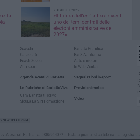
7 AGOSTO 2026
ce: la
«Il futuro dell'ex Cartiera diventi
ola
uno dei temi centrali delle
elezioni amministrative del
2027»
Scacchi
Barletta Giuridica
Calcio a 5
Bar.S.A. informa
Beach Soccer
Auto e motori
Altri sport
In Web Veritas
I
Agenda eventi di Barletta
Segnalazioni iReport
R
B
Le Rubriche di BarlettaViva
Previsioni meteo
i
Cara Barletta ti scrivo
Video
Sicur.a.l.a S.r.l Formazione
TY NEWS PLATFORM
aNews srl. Partita iva 08059640725. Testata giornalistica telematica registrata presso