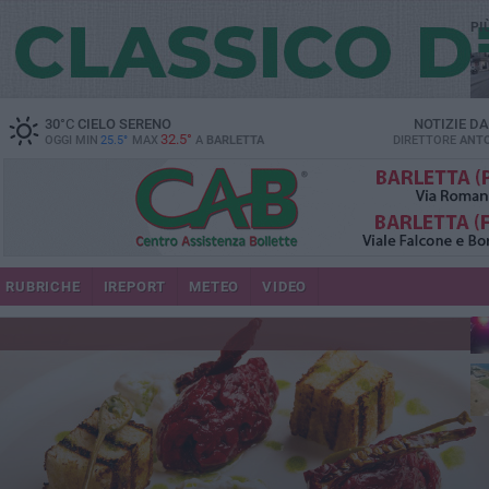
PI
30
°C
CIELO SERENO
NOTIZIE D
32.5°
OGGI MIN
25.5°
MAX
A
BARLETTA
DIRETTORE
ANTO
se
RUBRICHE
IREPORT
METEO
VIDEO