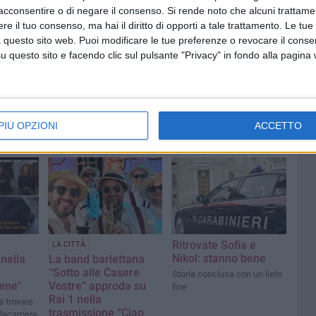
acconsentire o di negare il consenso.
Si rende noto che alcuni trattamen
A
e il tuo consenso, ma hai il diritto di opporti a tale trattamento. Le tue
 questo sito web. Puoi modificare le tue preferenze o revocare il conse
questo sito e facendo clic sul pulsante "Privacy" in fondo alla pagina
PIÙ OPZIONI
ACCETTO
Ritrovate Sofia e
LA CITTÀ
Nikol: stanno bene
 nella
La band barlettana
“Sotto alle Casere
Storia conclusa con un lieto
Iene"
Vostre” approda su
fine
Rai 1 nella
 trovare
trasmissione “Ciao
telecamere