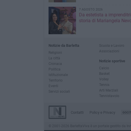
7 AGOSTO 2026
Da estetista a imprenditri
storia di Mariangela Nev
Notizie da Barletta
Scuola e Lavoro
Associazioni
Religioni
La città
Notizie sportive
Cronaca
Calcio
Politica
Basket
Istituzionale
Volley
Territorio
Tennis
Eventi
Arti Marziali
Servizi sociali
Tennistavolo
Contatti
Policy e Privacy
GOCI
© 2001-2026 BarlettaViva è un portale gestito da Innov