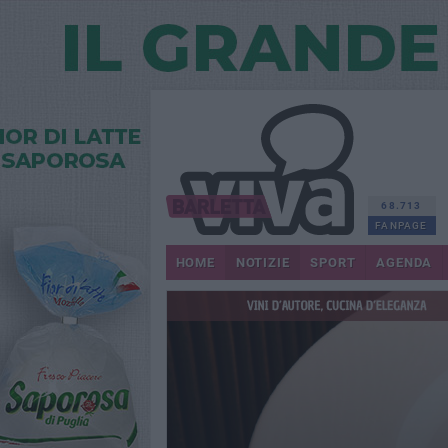
68.713
FANPAGE
HOME
NOTIZIE
SPORT
AGENDA