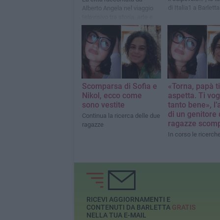
di Italia1 a Barletta
Alberto Angela nel viaggio
televisivo tra storia, arte e
tradizioni
Scomparsa di Sofia e
«Torna, papà ti
Nikol, ecco come
aspetta. Ti vog
sono vestite
tanto bene», l’
di un genitore 
Continua la ricerca delle due
ragazze scom
ragazze
In corso le ricerch
RICEVI AGGIORNAMENTI E
CONTENUTI DA BARLETTA
GRATIS
NELLA TUA E-MAIL