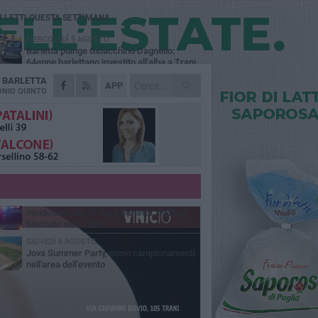
Ù LETTI QUESTA SETTIMANA
MERCOLEDÌ 5 AGOSTO
Barletta piange Gioacchino Dagnello:
64enne barlettano investito all'alba a Trani
A
BARLETTA
GIOVEDÌ 6 AGOSTO
APP
Il ricordo di "Cecco", il benzinaio col
NIO QUINTO
sorriso: «Contava i giorni che lo
paravano dalla pensione»
MERCOLEDÌ 5 AGOSTO
Jova Summer Party, giovedì mattina
sopralluogo nell'area dell'evento
DOMENICA 2 AGOSTO
Beni confiscati alla mafia. Nasce il servizio
di Co-housing
VENERDÌ 7 AGOSTO
Incidente sulla 16 bis a Barletta, traffico
bloccato verso Bari
GIOVEDÌ 6 AGOSTO
Jova Summer Party, nuovi campionamenti
nell'area dell'evento