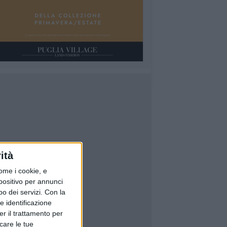
ità
ome i cookie, e
spositivo per annunci
o dei servizi.
Con la
e identificazione
er il trattamento per
icare le tue