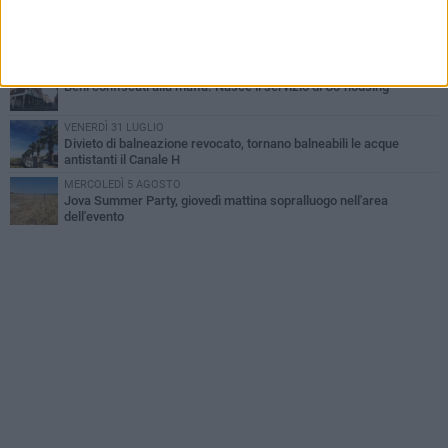
GIOVEDÌ 30 LUGLIO
Rapina all'Ipercoop di Barletta: nel mirino la gioielleria, banditi in
fuga
DOMENICA 2 AGOSTO
Beni confiscati alla mafia. Nasce il servizio di Co-housing
VENERDÌ 31 LUGLIO
Divieto di balneazione revocato, tornano balneabili le acque
antistanti il Canale H
MERCOLEDÌ 5 AGOSTO
Jova Summer Party, giovedì mattina sopralluogo nell'area
dell'evento