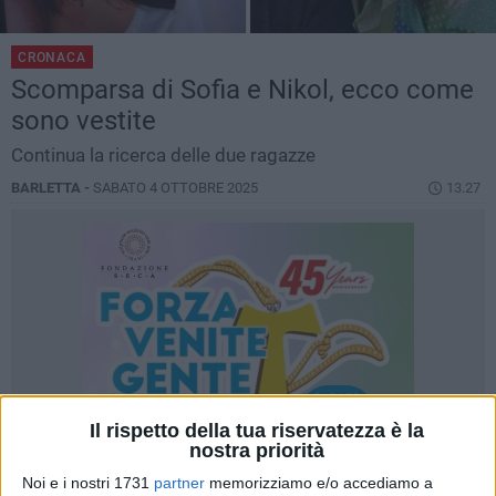
CRONACA
Scomparsa di Sofia e Nikol, ecco come
sono vestite
Continua la ricerca delle due ragazze
BARLETTA -
SABATO 4 OTTOBRE 2025
13.27
Il rispetto della tua riservatezza è la
nostra priorità
Noi e i nostri 1731
partner
memorizziamo e/o accediamo a