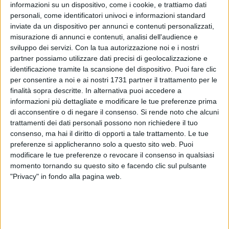
informazioni su un dispositivo, come i cookie, e trattiamo dati
personali, come identificatori univoci e informazioni standard
143
inviate da un dispositivo per annunci e contenuti personalizzati,
misurazione di annunci e contenuti, analisi dell'audience e
sviluppo dei servizi.
Con la tua autorizzazione noi e i nostri
partner possiamo utilizzare dati precisi di geolocalizzazione e
Continuano le ricerche di Sofia e Nikol, le due 17enni
identificazione tramite la scansione del dispositivo. Puoi fare clic
barlettane scomparse. I carabinieri hanno diffuso la
per consentire a noi e ai nostri 1731 partner il trattamento per le
descrizione del loro abbigliamento.
finalità sopra descritte. In alternativa puoi accedere a
informazioni più dettagliate e modificare le tue preferenze prima
Sofia
di acconsentire o di negare il consenso.
Si rende noto che alcuni
trattamenti dei dati personali possono non richiedere il tuo
- Pantalone di tuta nero a zampa
consenso, ma hai il diritto di opporti a tale trattamento. Le tue
- Maglietta marca KAPPA con giacca di tuta ginnica con zip
preferenze si applicheranno solo a questo sito web. Puoi
di colore nero
modificare le tue preferenze o revocare il consenso in qualsiasi
- ⁠snickers bianche
momento tornando su questo sito e facendo clic sul pulsante
- ⁠occhiali con montatura nera
"Privacy" in fondo alla pagina web.
- ⁠zaino scolastico multicolore
Nikol
- felpa nera con scritta bianca sul petto