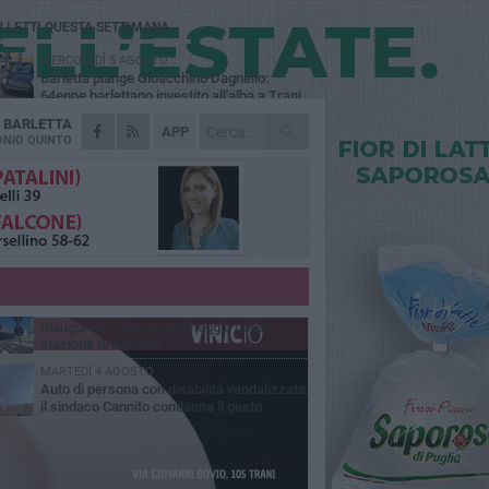
Ù LETTI QUESTA SETTIMANA
MERCOLEDÌ 5 AGOSTO
Barletta piange Gioacchino Dagnello:
64enne barlettano investito all'alba a Trani
A
BARLETTA
GIOVEDÌ 6 AGOSTO
APP
Il ricordo di "Cecco", il benzinaio col
NIO QUINTO
sorriso: «Contava i giorni che lo
paravano dalla pensione»
MERCOLEDÌ 5 AGOSTO
Jova Summer Party, giovedì mattina
sopralluogo nell'area dell'evento
DOMENICA 2 AGOSTO
Beni confiscati alla mafia. Nasce il servizio
di Co-housing
VENERDÌ 31 LUGLIO
Inaugurato il nuovo parcheggio nella
stazione di Barletta
MARTEDÌ 4 AGOSTO
Auto di persona con disabilità vandalizzata,
il sindaco Cannito condanna il gesto