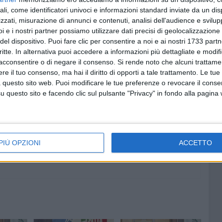
ali, come identificatori univoci e informazioni standard inviate da un di
oni, quindi, non sono mai state condivise dal partito, che
zzati, misurazione di annunci e contenuti, analisi dell'audience e svilupp
seguire. Questo comportamento inaccettabile non è più
i e i nostri partner possiamo utilizzare dati precisi di geolocalizzazione 
 partito unitario e le decisioni politico-amministrative
del dispositivo. Puoi fare clic per consentire a noi e ai nostri 1733 partn
priate, dando validità al voto espresso durante il
critte. In alternativa puoi accedere a informazioni più dettagliate e modif
tamente di agire in solitaria, ignorando ogni forma di
acconsentire o di negare il consenso.
Si rende noto che alcuni trattamen
a responsabilità politica e istituzionale delle proprie
e il tuo consenso, ma hai il diritto di opporti a tale trattamento. Le tue
ia cittadina di Forza Italia non intende più avallare,
 questo sito web. Puoi modificare le tue preferenze o revocare il conse
questo sito e facendo clic sul pulsante "Privacy" in fondo alla pagina
comportamenti e decisioni che non le appartengono.
PIÙ OPZIONI
ACCETTO