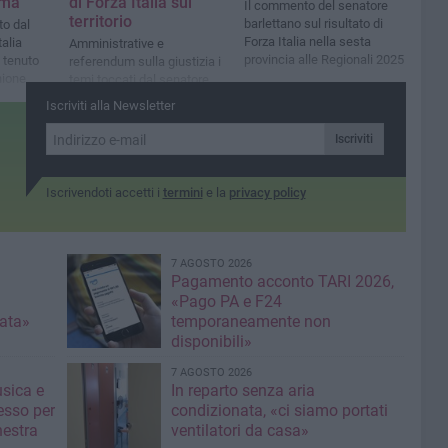
rma
di Forza Italia sul
Il commento del senatore
territorio
barlettano sul risultato di
to dal
Forza Italia nella sesta
talia
Amministrative e
provincia alle Regionali 2025
 tenuto
referendum sulla giustizia i
nione
temi toccati dal senatore
barlettano e il neo
Iscriviti alla Newsletter
consigliere regionale
Marcello Lanotte
Iscriviti
Iscrivendoti accetti i
termini
e la
privacy policy
7 AGOSTO 2026
Pagamento acconto TARI 2026,
«Pago PA e F24
nata»
temporaneamente non
disponibili»
7 AGOSTO 2026
usica e
In reparto senza aria
esso per
condizionata, «ci siamo portati
hestra
ventilatori da casa»