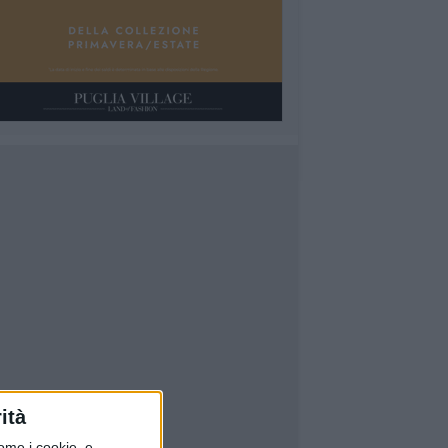
ità
ome i cookie, e