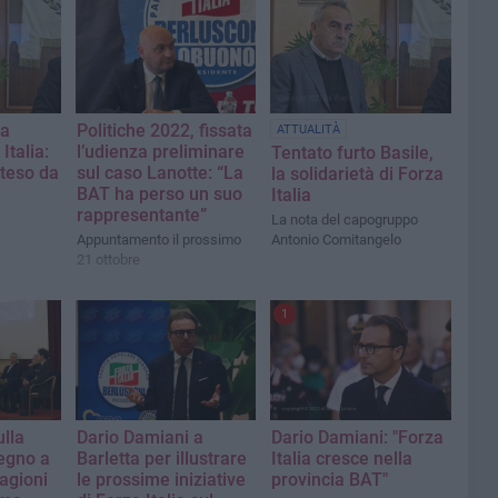
 a
Politiche 2022, fissata
ATTUALITÀ
Italia:
l’udienza preliminare
Tentato furto Basile,
tteso da
sul caso Lanotte: “La
la solidarietà di Forza
BAT ha perso un suo
Italia
rappresentante”
La nota del capogruppo
Appuntamento il prossimo
Antonio Comitangelo
21 ottobre
1
lla
Dario Damiani a
Dario Damiani: "Forza
vegno a
Barletta per illustrare
Italia cresce nella
ragioni
le prossime iniziative
provincia BAT"