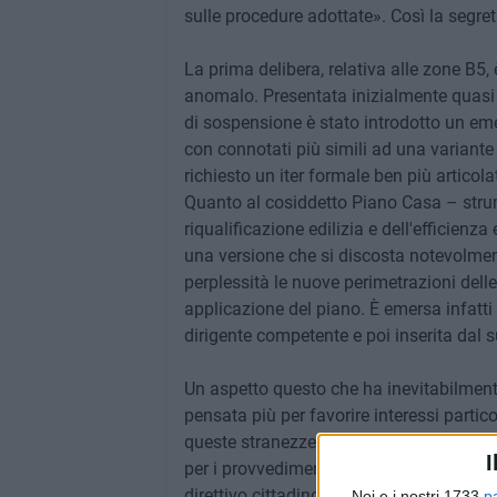
sulle procedure adottate». Così la segret
La prima delibera, relativa alle zone B5
anomalo. Presentata inizialmente quasi
di sospensione è stato introdotto un e
con connotati più simili ad una variante
richiesto un iter formale ben più articolat
Quanto al cosiddetto Piano Casa – strum
riqualificazione edilizia e dell'efficien
una versione che si discosta notevolmente
perplessità le nuove perimetrazioni delle
applicazione del piano. È emersa infatti
dirigente competente e poi inserita dal 
Un aspetto questo che ha inevitabilmente
pensata più per favorire interessi partico
queste stranezze, una parte del gruppo c
I
per i provvedimenti approvati ignorando, 
direttivo cittadino, disertandola volonta
Noi e i nostri 1733
p