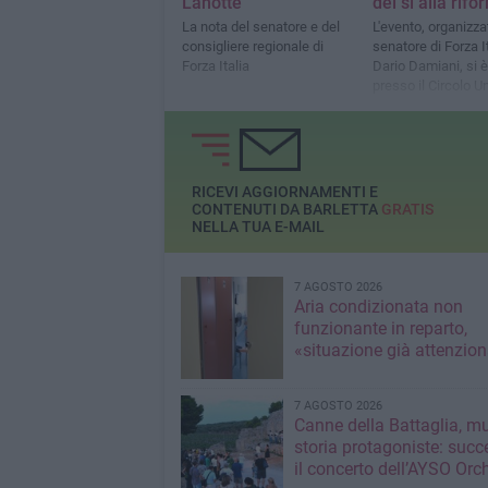
Lanotte
del sì alla rifo
La nota del senatore e del
L'evento, organizza
consigliere regionale di
senatore di Forza I
Forza Italia
Dario Damiani, si è
presso il Circolo U
RICEVI AGGIORNAMENTI E
CONTENUTI DA BARLETTA
GRATIS
NELLA TUA E-MAIL
7 AGOSTO 2026
Aria condizionata non
funzionante in reparto,
«situazione già attenzio
7 AGOSTO 2026
Canne della Battaglia, m
storia protagoniste: succ
il concerto dell’AYSO Orc