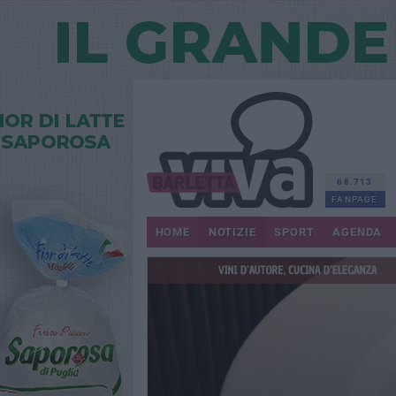
68.713
FANPAGE
HOME
NOTIZIE
SPORT
AGENDA