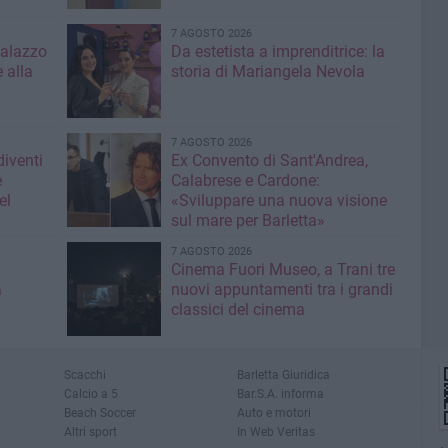
7 AGOSTO 2026
Palazzo
Da estetista a imprenditrice: la
 alla
storia di Mariangela Nevola
7 AGOSTO 2026
diventi
Ex Convento di Sant'Andrea,
e
Calabrese e Cardone:
el
«Sviluppare una nuova visione
sul mare per Barletta»
7 AGOSTO 2026
Cinema Fuori Museo, a Trani tre
a
nuovi appuntamenti tra i grandi
classici del cinema
Scacchi
Barletta Giuridica
Calcio a 5
Bar.S.A. informa
Beach Soccer
Auto e motori
Altri sport
In Web Veritas