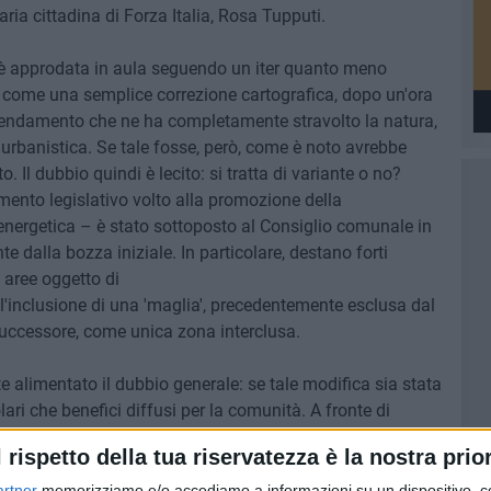
aria cittadina di Forza Italia, Rosa Tupputi.
, è approdata in aula seguendo un iter quanto meno
 come una semplice correzione cartografica, dopo un'ora
mendamento che ne ha completamente stravolto la natura,
 urbanistica. Se tale fosse, però, come è noto avrebbe
o. Il dubbio quindi è lecito: si tratta di variante o no?
ento legislativo volto alla promozione della
za energetica – è stato sottoposto al Consiglio comunale in
 dalla bozza iniziale. In particolare, destano forti
 aree oggetto di
 l'inclusione di una 'maglia', precedentemente esclusa dal
successore, come unica zona interclusa.
 alimentato il dubbio generale: se tale modifica sia stata
lari che benefici diffusi per la comunità. A fronte di
onsiliare di Forza Italia ha espresso piena soddisfazione
l rispetto della tua riservatezza è la nostra prior
di fatto, le decisioni assunte durante l'ultima riunione del
riamente. La sottoscritta, a nome della Segreteria,
artner
memorizziamo e/o accediamo a informazioni su un dispositivo, c