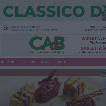
PI
33.5
°C
CIELO SERENO
NOTIZIE D
31.5°
OGGI MIN
24.5°
MAX
A
BARLETTA
DIRETTORE
ANTO
se
RUBRICHE
IREPORT
METEO
VIDEO