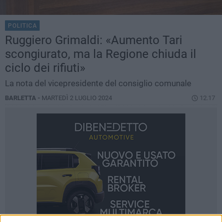
POLITICA
Ruggiero Grimaldi: «Aumento Tari
scongiurato, ma la Regione chiuda il
ciclo dei rifiuti»
La nota del vicepresidente del consiglio comunale
BARLETTA -
MARTEDÌ 2 LUGLIO 2024
12.17