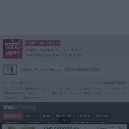
BARLETTAVIVA APP
Scarica l'applicazione per iPhone,
iPad e Android e ricevi notizie push
Contatti
Policy e Privacy
GOCITY NEWS PLATFORM
Notizie da
Barletta
Direttore
Antonio Quinto
© 2001-2026 BarlettaViva è un portale gestito da InnovaNews srl. Partita iva
08059640725. Testata giornalistica telematica registrata presso il Tribunale di
Trani. Tutti i diritti riservati.
BARLETTA
ANDRIA
BARI
BISCEGLIE
BITONTO
CANOSA
CERIGNOLA
CORATO
GIOVINAZZO
MARGHERITA DI SAVOIA