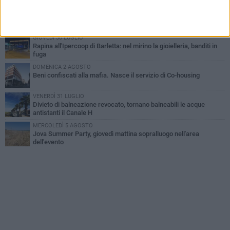
MERCOLEDÌ 5 AGOSTO
Barletta piange Gioacchino Dagnello: 64enne barlettano investito
all'alba a Trani
GIOVEDÌ 30 LUGLIO
Rapina all'Ipercoop di Barletta: nel mirino la gioielleria, banditi in
fuga
DOMENICA 2 AGOSTO
Beni confiscati alla mafia. Nasce il servizio di Co-housing
VENERDÌ 31 LUGLIO
Divieto di balneazione revocato, tornano balneabili le acque
antistanti il Canale H
MERCOLEDÌ 5 AGOSTO
Jova Summer Party, giovedì mattina sopralluogo nell'area
dell'evento