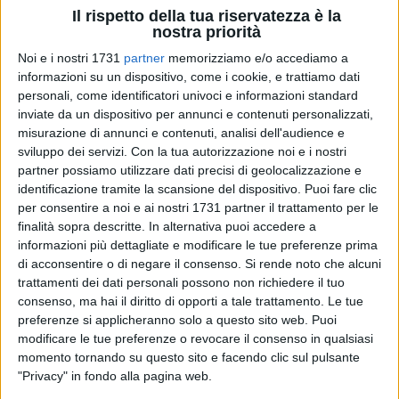
Il rispetto della tua riservatezza è la
nostra priorità
Noi e i nostri 1731
partner
memorizziamo e/o accediamo a
8
informazioni su un dispositivo, come i cookie, e trattiamo dati
personali, come identificatori univoci e informazioni standard
inviate da un dispositivo per annunci e contenuti personalizzati,
misurazione di annunci e contenuti, analisi dell'audience e
"L' incremento della tariffa TARI continua ad essere una
sviluppo dei servizi.
Con la tua autorizzazione noi e i nostri
mannaia per i pugliesi, ma la regione sembra non voler porre
partner possiamo utilizzare dati precisi di geolocalizzazione e
rimedio." – esordisce Ruggiero Grimaldi (VicePresidente del
identificazione tramite la scansione del dispositivo. Puoi fare clic
Consiglio Comunale di Barletta e Presidente della
per consentire a noi e ai nostri 1731 partner il trattamento per le
Commissione Affari Finanziari) – Quest' anno a seguito di
finalità sopra descritte. In alternativa puoi accedere a
quelle che sono state le indicazioni nazionali ARERA, la
informazioni più dettagliate e modificare le tue preferenze prima
nostra Amministrazione avrebbe dovuto adeguare le tariffe
di acconsentire o di negare il consenso.
Si rende noto che alcuni
trattamenti dei dati personali possono non richiedere il tuo
che avrebbero previsto maggiori incrementi per i cittadini.
consenso, ma hai il diritto di opporti a tale trattamento. Le tue
Rimane il dato però, che la nostra città, come tutte quelle
preferenze si applicheranno solo a questo sito web. Puoi
pugliesi, vede un costo maggiore rispetto alla media italiana
modificare le tue preferenze o revocare il consenso in qualsiasi
anche a causa di una quasi totale assenza di politiche
momento tornando su questo sito e facendo clic sul pulsante
regionali di smaltimento rifiuti, che impongono ai comuni
"Privacy" in fondo alla pagina web.
costi enormi."