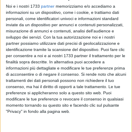
Noi e i nostri 1733
partner
memorizziamo e/o accediamo a
informazioni su un dispositivo, come i cookie, e trattiamo dati
personali, come identificatori univoci e informazioni standard
inviate da un dispositivo per annunci e contenuti personalizzati,
28
misurazione di annunci e contenuti, analisi dell'audience e
sviluppo dei servizi.
Con la tua autorizzazione noi e i nostri
partner possiamo utilizzare dati precisi di geolocalizzazione e
identificazione tramite la scansione del dispositivo. Puoi fare clic
"La TARI non aumenterà per i cittadini di Barletta.
per consentire a noi e ai nostri 1733 partner il trattamento per le
Informiamo la città che il Consiglio Comunale, all'unanimità
finalità sopra descritte. In alternativa puoi accedere a
dei presenti, ha detto "NO" all'aumento della tassa sui rifiuti".
informazioni più dettagliate e modificare le tue preferenze prima
Così i consiglieri della maggioranza di centro destra e
di acconsentire o di negare il consenso.
Si rende noto che alcuni
civiche a sostegno del sindaco Cosimo Cannito.
trattamenti dei dati personali possono non richiedere il tuo
consenso, ma hai il diritto di opporti a tale trattamento. Le tue
preferenze si applicheranno solo a questo sito web. Puoi
"Mentre altri comuni stanno aumentando la TARI, così come
modificare le tue preferenze o revocare il consenso in qualsiasi
previsto dai deliberati ARERA e AGER, Barletta risulta tra i
momento tornando su questo sito e facendo clic sul pulsante
pochi comuni d'Italia dove tutto ciò non accadrà.
"Privacy" in fondo alla pagina web.
Una pagina di "buona amministrazione" e che ha messo
d'accordo tutte le forze politiche.