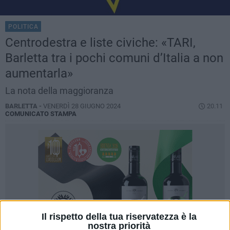
POLITICA
Centrodestra e liste civiche: «TARI,
Barletta tra i pochi comuni d’Italia a non
aumentarla»
La nota della maggioranza
BARLETTA -
VENERDÌ 28 GIUGNO 2024
20.11
COMUNICATO STAMPA
Il rispetto della tua riservatezza è la
nostra priorità