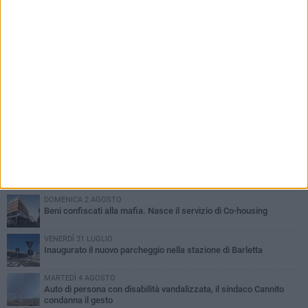
PIÙ LETTI QUESTA SETTIMANA
MERCOLEDÌ 5 AGOSTO
Barletta piange Gioacchino Dagnello: 64enne barlettano investito
all'alba a Trani
GIOVEDÌ 6 AGOSTO
Il ricordo di "Cecco", il benzinaio col sorriso: «Contava i giorni che
lo separavano dalla pensione»
MERCOLEDÌ 5 AGOSTO
Jova Summer Party, giovedì mattina sopralluogo nell'area
dell'evento
DOMENICA 2 AGOSTO
Beni confiscati alla mafia. Nasce il servizio di Co-housing
VENERDÌ 31 LUGLIO
Inaugurato il nuovo parcheggio nella stazione di Barletta
MARTEDÌ 4 AGOSTO
Auto di persona con disabilità vandalizzata, il sindaco Cannito
condanna il gesto