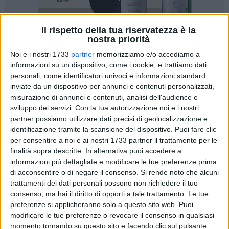
Il rispetto della tua riservatezza è la
nostra priorità
A cura di
Noi e i nostri 1733
partner
memorizziamo e/o accediamo a
LUCA GUERRA
informazioni su un dispositivo, come i cookie, e trattiamo dati
personali, come identificatori univoci e informazioni standard
inviate da un dispositivo per annunci e contenuti personalizzati,
Mattinata d'inferno per i pendolari sulla tratta ferroviaria
misurazione di annunci e contenuti, analisi dell'audience e
sviluppo dei servizi.
Con la tua autorizzazione noi e i nostri
Bari-Foggia. Diversi treni soppressi e ritardi fino a 3 ore per
partner possiamo utilizzare dati precisi di geolocalizzazione e
alcuni convogli regionali; la causa dei disagi è da rinvenire
identificazione tramite la scansione del dispositivo. Puoi fare clic
nella protesta messa in atto dagli immigrati residenti presso
per consentire a noi e ai nostri 1733 partner il trattamento per le
il Cara (Centro di Accoglienza Richiedenti Asilo) di Bari
finalità sopra descritte. In alternativa puoi accedere a
Palese e delle ferrovie Bari-nord, che hanno occupato per la
informazioni più dettagliate e modificare le tue preferenze prima
terza volta nell'arco di un mese i binari ferroviari all'altezza
di acconsentire o di negare il consenso.
Si rende noto che alcuni
del centro di accoglienza. L'occupazione ha avuto inizio
trattamenti dei dati personali possono non richiedere il tuo
consenso, ma hai il diritto di opporti a tale trattamento. Le tue
intorno alle 11,15.
preferenze si applicheranno solo a questo sito web. Puoi
modificare le tue preferenze o revocare il consenso in qualsiasi
La protesta ha portato al blocco della circolazione ferroviaria
momento tornando su questo sito e facendo clic sul pulsante