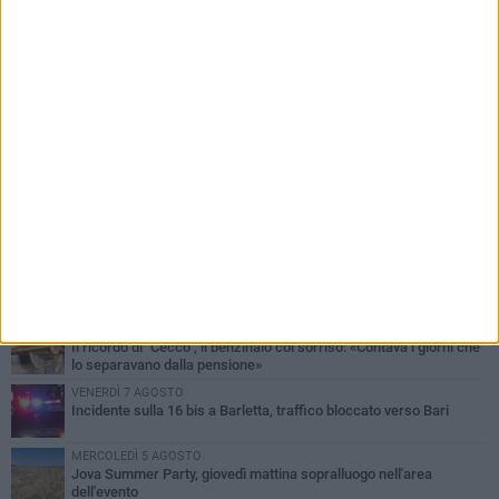
PIÙ LETTI QUESTA SETTIMANA
MERCOLEDÌ 5 AGOSTO
Barletta piange Gioacchino Dagnello: 64enne barlettano investito
all'alba a Trani
GIOVEDÌ 6 AGOSTO
Il ricordo di "Cecco", il benzinaio col sorriso: «Contava i giorni che
lo separavano dalla pensione»
VENERDÌ 7 AGOSTO
Incidente sulla 16 bis a Barletta, traffico bloccato verso Bari
MERCOLEDÌ 5 AGOSTO
Jova Summer Party, giovedì mattina sopralluogo nell'area
dell'evento