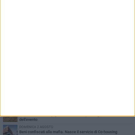
PIÙ LETTI QUESTA SETTIMANA
MERCOLEDÌ 5 AGOSTO
Barletta piange Gioacchino Dagnello: 64enne barlettano investito
all'alba a Trani
GIOVEDÌ 6 AGOSTO
Il ricordo di "Cecco", il benzinaio col sorriso: «Contava i giorni che
lo separavano dalla pensione»
MERCOLEDÌ 5 AGOSTO
Jova Summer Party, giovedì mattina sopralluogo nell'area
dell'evento
DOMENICA 2 AGOSTO
Beni confiscati alla mafia. Nasce il servizio di Co-housing