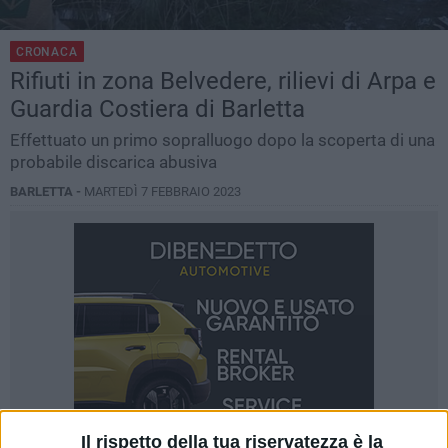
CRONACA
Rifiuti in zona Belvedere, rilievi di Arpa e
Guardia Costiera di Barletta
Effettuato un primo sopralluogo dopo la scoperta di una
probabile discarica abusiva
BARLETTA -
MARTEDÌ 7 FEBBRAIO 2023
Il rispetto della tua riservatezza è la