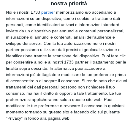
nostra priorità
Noi e i nostri 1733
partner
memorizziamo e/o accediamo a
informazioni su un dispositivo, come i cookie, e trattiamo dati
10
A cura di
personali, come identificatori univoci e informazioni standard
IDA VINELLA
inviate da un dispositivo per annunci e contenuti personalizzati,
misurazione di annunci e contenuti, analisi dell'audience e
sviluppo dei servizi.
Con la tua autorizzazione noi e i nostri
partner possiamo utilizzare dati precisi di geolocalizzazione e
Una probabile discarica abusiva risalente orientativamente
identificazione tramite la scansione del dispositivo. Puoi fare clic
agli anni '90, riportata alla luce dalla lenta e inesorabile
per consentire a noi e ai nostri 1733 partner il trattamento per le
erosione costiera. Prosegue la vicenda di zona Belvedere,
finalità sopra descritte. In alternativa puoi accedere a
dove l'ambientalista barlettano Antonio Binetti aveva
informazioni più dettagliate e modificare le tue preferenze prima
rinvenuto e segnalato alle autorità competenti la presenza di
di acconsentire o di negare il consenso.
Si rende noto che alcuni
numerosi rifiuti nascosti sotto il terreno: il fenomeno
trattamenti dei dati personali possono non richiedere il tuo
dell'erosione ha mostrato gli strati sotterranei facendo
consenso, ma hai il diritto di opporti a tale trattamento. Le tue
preferenze si applicheranno solo a questo sito web. Puoi
rinvenuti rifiuti di vario genere, tra cui probabilmente anche
modificare le tue preferenze o revocare il consenso in qualsiasi
amianto.
momento tornando su questo sito e facendo clic sul pulsante
"Privacy" in fondo alla pagina web.
Dopo la denuncia,
scattò il sequestro
dell'area lungo la
costa sud di Barletta e furono avviate le indagini della