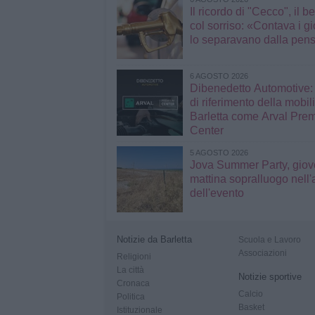
Il ricordo di "Cecco", il b
col sorriso: «Contava i gi
lo separavano dalla pen
6 AGOSTO 2026
Dibenedetto Automotive: 
di riferimento della mobili
Barletta come Arval Pre
Center
5 AGOSTO 2026
Jova Summer Party, giov
mattina sopralluogo nell'
dell'evento
Notizie da Barletta
Scuola e Lavoro
Associazioni
Religioni
La città
Notizie sportive
Cronaca
Calcio
Politica
Basket
Istituzionale