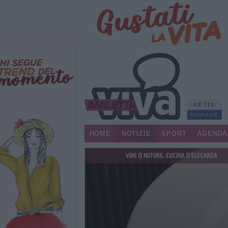
68.713
FANPAGE
HOME
NOTIZIE
SPORT
AGENDA