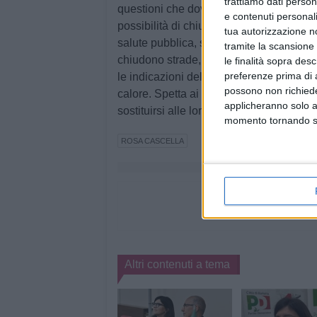
trattiamo dati person
questioni che dovrebbero preoccupare tutt
e contenuti personali
possibilità di chiudere il cimitero in cas
tua autorizzazione no
salute pubblica, sinceramente facciamo f
tramite la scansione 
chiudono strade, piazze o spiagge per i
le finalità sopra des
preferenze prima di 
le indicazioni delle autorità, il buonsen
possono non richieder
calore. Spetta ai cittadini valutare re
applicheranno solo a
sostituirsi alle loro scelte».
momento tornando su 
ROSA CASCELLA
Altri contenuti a tema