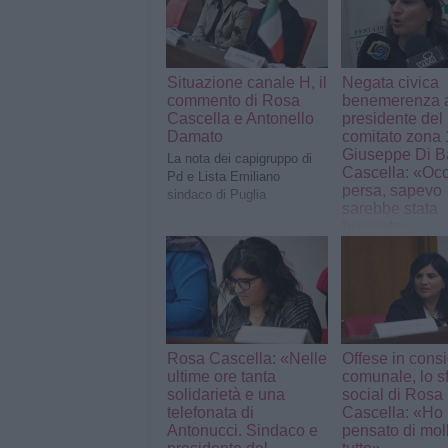
Situazione canale H, il
Negata civica
commento di Rosa
benemerenza 
Cascella e Antonello
presidente del
Damato
comitato zona
Giuseppe Di Ba
La nota dei capigruppo di
Cascella: «Oc
Pd e Lista Emiliano
persa, sapevo
sindaco di Puglia
sarebbe stata
bocciata»
La nota della cap
Pd in consiglio c
Rosa Cascella: «Nelle
Offese in consi
ultime ore tanta
comunale, lo s
solidarietà e una
social di Rosa
telefonata di
Cascella: «Ho
Antonucci. Sindaco e
pensato di mol