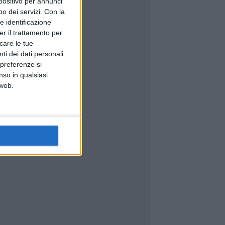
spositivo per annunci
o dei servizi.
Con la
e identificazione
er il trattamento per
icare le tue
ti dei dati personali
 preferenze si
nso in qualsiasi
 web.