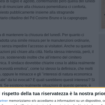
esi di luglio e agosto, confermando però quella del lunedì
 di rinunciare alla chiusura pomeridiana ci conforta,
iesto pubblicamente insieme alla stragrande
retario cittadino del Pd Cosimo Bruno e la capogruppo
a di mantenere la chiusura del lunedì. Per quanto ci
e adotta una simile misura per le manutenzioni ordinarie,
 senza impedire l'accesso ai visitatori. Anche su questo
oni più chiare alla città. Nella stessa intervista, però, il
cce, sostenendo inoltre che all'interno del cimitero
mica. Il sindaco dovrebbe chiarire cosa lo abbia realmente
ecessità emotiva", come lui stesso la definisce, che molti
ro, oppure le minacce e gli "interessi di natura economica
riale" da lui evocati? E quali sarebbero questi interessi? Si
nti. Se esistono realmente situazioni di questo genere, è
ani competenti. Ma è altrettanto giusto che la città venga
l rispetto della tua riservatezza è la nostra prior
itto di sapere. Diversamente, si rischia di alimentare
artner
memorizziamo e/o accediamo a informazioni su un dispositivo, c
re più dove finisca la propaganda e dove, invece, inizino