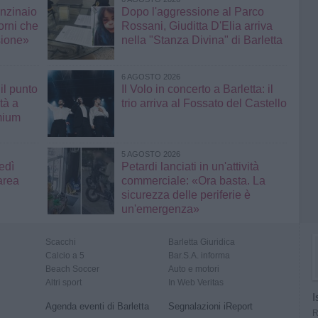
enzinaio
Dopo l'aggressione al Parco
orni che
Rossani, Giuditta D'Elia arriva
sione»
nella "Stanza Divina" di Barletta
6 AGOSTO 2026
il punto
Il Volo in concerto a Barletta: il
tà a
trio arriva al Fossato del Castello
mium
5 AGOSTO 2026
edì
Petardi lanciati in un'attività
area
commerciale: «Ora basta. La
sicurezza delle periferie è
un'emergenza»
Scacchi
Barletta Giuridica
Calcio a 5
Bar.S.A. informa
Beach Soccer
Auto e motori
Altri sport
In Web Veritas
I
Agenda eventi di Barletta
Segnalazioni iReport
R