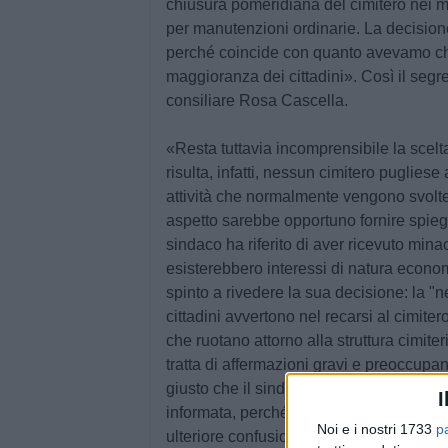
chiusura pomeridiana del cimitero nei m
per manutenzioni ordinarie. La decisione
perché coincide con quanto avevamo ch
maggioranza dei cittadini». Così il seg
consiliare Rosa Cascella.
«Resta tuttavia incomprensibile la scelt
risulta, infatti, nessun cimitero puglies
attività che normalmente vengono svolte
aspetto sarebbe opportuno fornire spiegazi
sindaco ha riferito di aver ricevuto mina
esisterebbero interessi di natura econo
spinto a rivedere la sua decisione: la "n
cittadini avvertono nel recarsi al cimite
che ruotano attorno alla struttura cimite
tratta di affermazioni gravi e preoccupa
giusto che il sindaco si rivolga agli org
I
informata, perché i cittadini hanno il dir
Noi e i nostri 1733
p
ulteriore confusione e di non comprende