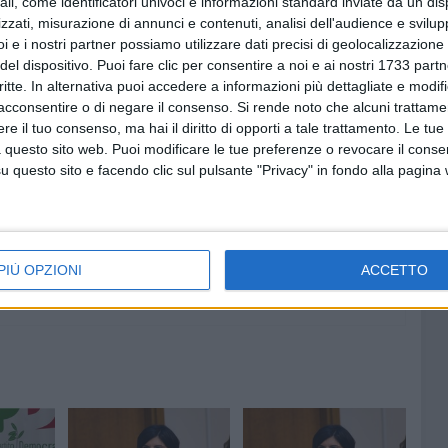
ali, come identificatori univoci e informazioni standard inviate da un di
i. Infine, quando il sindaco afferma di riservarsi la
zzati, misurazione di annunci e contenuti, analisi dell'audience e svilupp
o di temperature particolarmente elevate per tutelare la
i e i nostri partner possiamo utilizzare dati precisi di geolocalizzazione 
atica a comprenderne il senso. In estate, forse, si
del dispositivo. Puoi fare clic per consentire a noi e ai nostri 1733 partn
l caldo? Ciascuno è libero di autodeterminarsi seguendo
critte. In alternativa puoi accedere a informazioni più dettagliate e modif
acconsentire o di negare il consenso.
Si rende noto che alcuni trattamen
so e le normali precauzioni necessarie per evitare i colpi di
e il tuo consenso, ma hai il diritto di opporti a tale trattamento. Le tue
sponsabilmente come comportarsi, non all'amministrazione
 questo sito web. Puoi modificare le tue preferenze o revocare il conse
questo sito e facendo clic sul pulsante "Privacy" in fondo alla pagina
PIÙ OPZIONI
ACCETTO