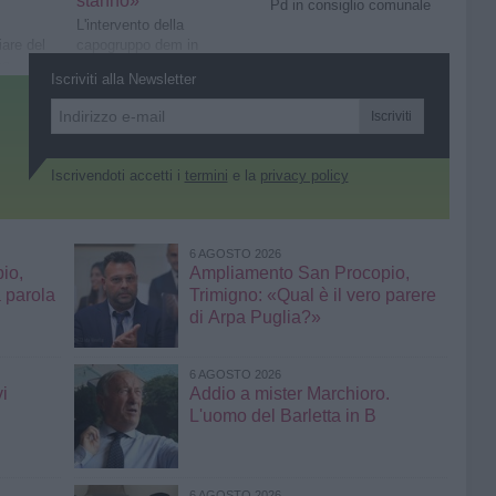
stanno»
Pd in consiglio comunale
L'intervento della
are del
capogruppo dem in
co
consiglio comunale
Iscriviti alla Newsletter
Iscriviti
Iscrivendoti accetti i
termini
e la
privacy policy
6 AGOSTO 2026
io,
Ampliamento San Procopio,
 parola
Trimigno: «Qual è il vero parere
di Arpa Puglia?»
6 AGOSTO 2026
i
Addio a mister Marchioro.
L'uomo del Barletta in B
6 AGOSTO 2026