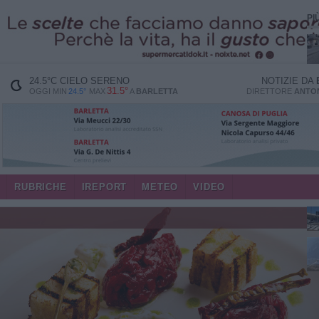
PI
24.5
°C
CIELO SERENO
NOTIZIE DA
31.5°
OGGI MIN
24.5°
MAX
A
BARLETTA
DIRETTORE
ANTON
RUBRICHE
IREPORT
METEO
VIDEO