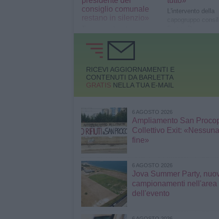
presidente del
tutto»
consiglio comunale
L'intervento della
restano in silenzio»
capogruppo consili
Torna a parlare la
Partito Democrati
capogruppo dem
RICEVI AGGIORNAMENTI E
CONTENUTI DA BARLETTA
GRATIS
NELLA TUA E-MAIL
6 AGOSTO 2026
Ampliamento San Procop
Collettivo Exit: «Nessuna
fine»
6 AGOSTO 2026
Jova Summer Party, nuov
campionamenti nell'area
dell'evento
6 AGOSTO 2026