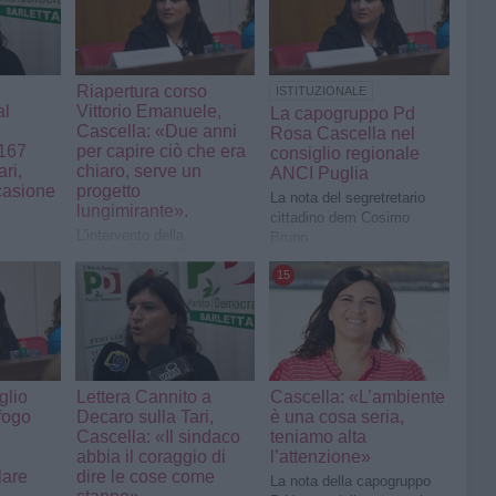
Riapertura corso
ISTITUZIONALE
al
Vittorio Emanuele,
La capogruppo Pd
Cascella: «Due anni
Rosa Cascella nel
 167
per capire ciò che era
consiglio regionale
ri,
chiaro, serve un
ANCI Puglia
casione
progetto
La nota del segretretario
lungimirante».
cittadino dem Cosimo
L'intervento della
Bruno
capogruppo del Partito
ogruppo
Democratico
15
omunale
glio
Lettera Cannito a
Cascella: «L’ambiente
fogo
Decaro sulla Tari,
è una cosa seria,
Cascella: «Il sindaco
teniamo alta
abbia il coraggio di
l’attenzione»
lare
dire le cose come
La nota della capogruppo