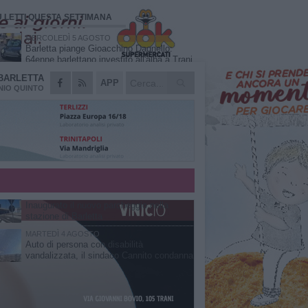
Ù LETTI QUESTA SETTIMANA
MERCOLEDÌ 5 AGOSTO
Barletta piange Gioacchino Dagnello:
64enne barlettano investito all'alba a Trani
BARLETTA
GIOVEDÌ 6 AGOSTO
APP
Il ricordo di "Cecco", il benzinaio col
IO QUINTO
sorriso: «Contava i giorni che lo
separavano dalla pensione»
MERCOLEDÌ 5 AGOSTO
Jova Summer Party, giovedì mattina
sopralluogo nell'area dell'evento
DOMENICA 2 AGOSTO
Beni confiscati alla mafia. Nasce il
servizio di Co-housing
VENERDÌ 31 LUGLIO
Inaugurato il nuovo parcheggio nella
stazione di Barletta
MARTEDÌ 4 AGOSTO
Auto di persona con disabilità
vandalizzata, il sindaco Cannito condanna
il gesto