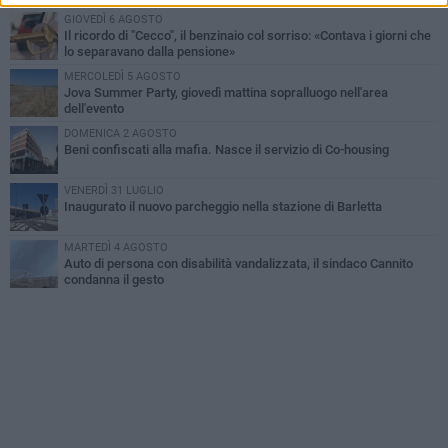
GIOVEDÌ 6 AGOSTO
Il ricordo di "Cecco", il benzinaio col sorriso: «Contava i giorni che
lo separavano dalla pensione»
MERCOLEDÌ 5 AGOSTO
Jova Summer Party, giovedì mattina sopralluogo nell'area
dell'evento
DOMENICA 2 AGOSTO
Beni confiscati alla mafia. Nasce il servizio di Co-housing
VENERDÌ 31 LUGLIO
Inaugurato il nuovo parcheggio nella stazione di Barletta
MARTEDÌ 4 AGOSTO
Auto di persona con disabilità vandalizzata, il sindaco Cannito
condanna il gesto