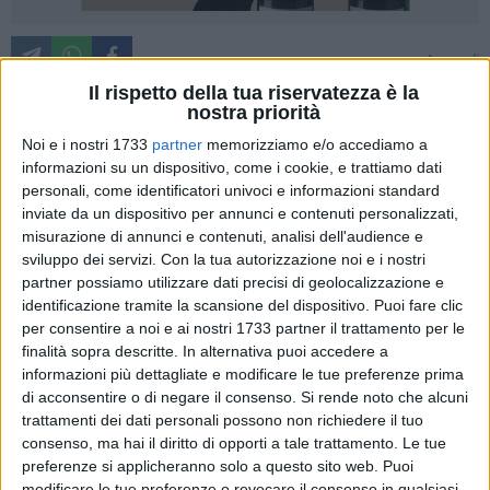
A cura di
TOMMASO FRANCAVILLA
Il rispetto della tua riservatezza è la
nostra priorità
Noi e i nostri 1733
partner
memorizziamo e/o accediamo a
San Francesco e Federico II di Svevia avevano
informazioni su un dispositivo, come i cookie, e trattiamo dati
rispettivamente 38 e 26 anni quando, nel 1220 si
personali, come identificatori univoci e informazioni standard
incontrarono in una cella del castello di Barletta, capitale
inviate da un dispositivo per annunci e contenuti personalizzati,
misurazione di annunci e contenuti, analisi dell'audience e
politica del regno Svevo. Queste e altre vicende storiche
sviluppo dei servizi.
Con la tua autorizzazione noi e i nostri
sono raccolte nel libro "
Federico II e San Francesco - tra
partner possiamo utilizzare dati precisi di geolocalizzazione e
dialoghi e identità
" del prof. Nicola Palmitessa. Sullo sfondo
identificazione tramite la scansione del dispositivo. Puoi fare clic
Barletta nel XIII secolo, crocevia ordini religiosi, sede di ordini
per consentire a noi e ai nostri 1733 partner il trattamento per le
cavallereschi, porto per la Terra Santa, capitale politica,
finalità sopra descritte. In alternativa puoi accedere a
commerciale e culturale della Puglia, al contrario di oggi.
informazioni più dettagliate e modificare le tue preferenze prima
di acconsentire o di negare il consenso.
Si rende noto che alcuni
trattamenti dei dati personali possono non richiedere il tuo
Poniamo qualche domanda al prof. Nicola Palmitessa.
consenso, ma hai il diritto di opporti a tale trattamento. Le tue
preferenze si applicheranno solo a questo sito web. Puoi
Nel libro si narra di stragi contro ordini religiosi, su ordine
modificare le tue preferenze o revocare il consenso in qualsiasi