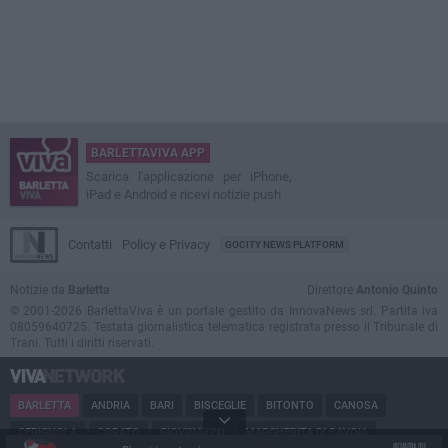
BARLETTAVIVA APP
Scarica l'applicazione per iPhone,
iPad e Android e ricevi notizie push
Contatti
Policy e Privacy
GOCITY NEWS PLATFORM
Notizie da
Barletta
Direttore
Antonio Quinto
© 2001-2026 BarlettaViva è un portale gestito da InnovaNews srl. Partita iva
08059640725. Testata giornalistica telematica registrata presso il Tribunale di
Trani. Tutti i diritti riservati.
BARLETTA
ANDRIA
BARI
BISCEGLIE
BITONTO
CANOSA
CERIGNOLA
CORATO
GIOVINAZZO
MARGHERITA DI SAVOIA