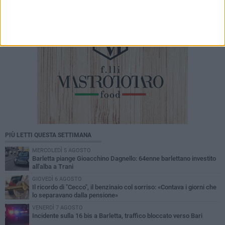
PIÙ LETTI QUESTA SETTIMANA
MERCOLEDÌ 5 AGOSTO
Barletta piange Gioacchino Dagnello: 64enne barlettano investito
all'alba a Trani
GIOVEDÌ 6 AGOSTO
Il ricordo di "Cecco", il benzinaio col sorriso: «Contava i giorni che
lo separavano dalla pensione»
VENERDÌ 7 AGOSTO
Incidente sulla 16 bis a Barletta, traffico bloccato verso Bari