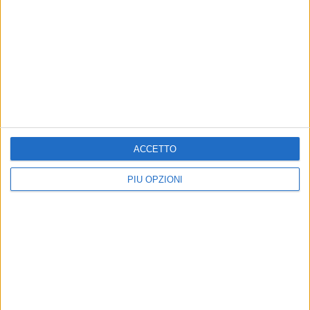
stato il bersaglio».
ACCETTO
PIÙ OPZIONI