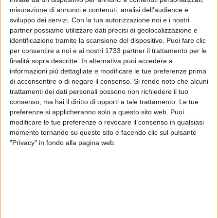
nevicata del 1956 che si scatenò in tutta Italia, Puglia
misurazione di annunci e contenuti, analisi dell'audience e
compresa.
sviluppo dei servizi.
Con la tua autorizzazione noi e i nostri
partner possiamo utilizzare dati precisi di geolocalizzazione e
Dalle cronache dell'epoca si può apprendere che nevicò,
identificazione tramite la scansione del dispositivo. Puoi fare clic
per consentire a noi e ai nostri 1733 partner il trattamento per le
senza soluzione di continuità, dal 2 febbraio (giorno della
finalità sopra descritte. In alternativa puoi accedere a
candelora) sino alla prima metà del mese successivo, cioè
informazioni più dettagliate e modificare le tue preferenze prima
per circa 40 giorni, situazione unica per le nostre parti e le
di acconsentire o di negare il consenso.
Si rende noto che alcuni
temperature scesero tra i 3 e i 7 gradi sotto zero. Ciò fece si
trattamenti dei dati personali possono non richiedere il tuo
che la neve non si sciogliesse più, indurendosi sino a
consenso, ma hai il diritto di opporti a tale trattamento. Le tue
diventare vero e proprio marmo. Le abitazioni e le campagne
preferenze si applicheranno solo a questo sito web. Puoi
rimasero senza viveri; coltivazioni e bestiame furono
modificare le tue preferenze o revocare il consenso in qualsiasi
momento tornando su questo sito e facendo clic sul pulsante
sterminati dal freddo e gli agricoltori (il numero risultante al
"Privacy" in fondo alla pagina web.
centro nazionale della P.O.A. in Barletta era di 2600 tra
proprietari e braccianti a giornata) non poterono recarsi nei
fondi per lavorare e procurarsi l'indispensabile per non far
morire, letteralmente, di fame i propri cari. La miseria era
veramente tantissima!
I 600 spalatori reclutati e provenienti da fuori zona, non