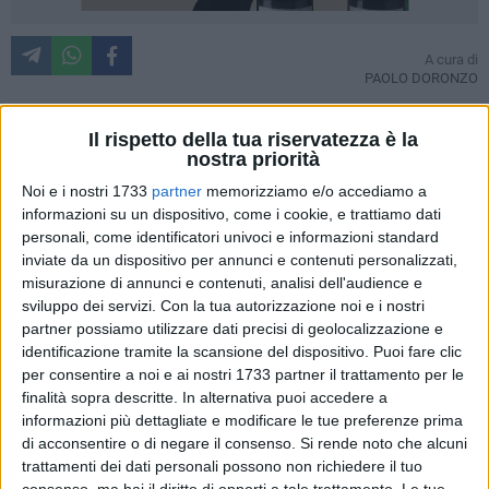
A cura di
PAOLO DORONZO
Il rispetto della tua riservatezza è la
nostra priorità
È stato pubblicato sulla Gazzetta ufficiale il tanto atteso
bando per accedere alle agevolazioni previste per le
Noi e i nostri 1733
partner
memorizziamo e/o accediamo a
cosiddette Zone franche urbane. Undici i comuni pugliesi nei
informazioni su un dispositivo, come i cookie, e trattiamo dati
quali sono state individuate le Zone Franche Urbane: Andria,
personali, come identificatori univoci e informazioni standard
inviate da un dispositivo per annunci e contenuti personalizzati,
Barletta, Foggia, Lecce, Lucera, Manduria, Manfredonia,
misurazione di annunci e contenuti, analisi dell'audience e
Molfetta, San Severo, Santeramo in Colle e Taranto.
sviluppo dei servizi.
Con la tua autorizzazione noi e i nostri
partner possiamo utilizzare dati precisi di geolocalizzazione e
Dunque, il provvedimento c'è e comprende Barletta. "Si dovrà
identificazione tramite la scansione del dispositivo. Puoi fare clic
fare in modo – scrive su Facebook i
l Sindaco, Pasquale
per consentire a noi e ai nostri 1733 partner il trattamento per le
Cascella
- con la cooperazione di tutti (associazioni di
finalità sopra descritte. In alternativa puoi accedere a
categoria e sindacali, amministrazioni pubbliche, eletti nei
informazioni più dettagliate e modificare le tue preferenze prima
di acconsentire o di negare il consenso.
Si rende noto che alcuni
diversi enti) affinché questa opportunità sia pienamente
trattamenti dei dati personali possono non richiedere il tuo
colta dalle imprese per sostenere un deciso processo di