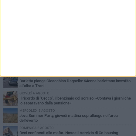
PIÙ LETTI QUESTA SETTIMANA
MERCOLEDÌ 5 AGOSTO
Barletta piange Gioacchino Dagnello: 64enne barlettano investito
all'alba a Trani
GIOVEDÌ 6 AGOSTO
Il ricordo di "Cecco", il benzinaio col sorriso: «Contava i giorni che
lo separavano dalla pensione»
MERCOLEDÌ 5 AGOSTO
Jova Summer Party, giovedì mattina sopralluogo nell'area
dell'evento
DOMENICA 2 AGOSTO
Beni confiscati alla mafia. Nasce il servizio di Co-housing