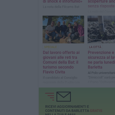
di shock e infortunio»
scoperture an
senza risposte
La nota della Filcams Bat
La nota del Consigl
Comunale Vito Tup
SPECIALE
LA CITTÀ
Dal lavoro offerto ai
Prevenzione e
giovani alle reti tra
sicurezza al la
Comuni della Bat: il
ne parla lunedì
turismo secondo
Barletta
Flavio Civita
Al Polo universitari
"Dimiccoli" sarà p
Il candidato al Consiglio
il Piano “Coltiviam
regionale della Puglia con
l’agricoltura in sic
Fratelli d’Italia porta il suo
know how nel settore: «Ho
dato in concessione la mia
struttura ricettiva ad
andriesi che volevano
RICEVI AGGIORNAMENTI E
rientrare dall’estero»
CONTENUTI DA BARLETTA
GRATIS
NELLA TUA E-MAIL