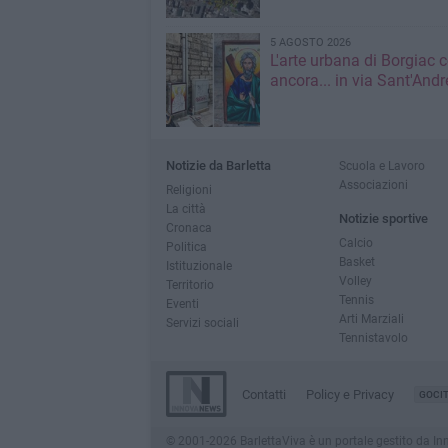
5 AGOSTO 2026
L'arte urbana di Borgiac 
ancora... in via Sant'Andr
Notizie da Barletta
Scuola e Lavoro
Associazioni
Religioni
La città
Notizie sportive
Cronaca
Calcio
Politica
Basket
Istituzionale
Volley
Territorio
Tennis
Eventi
Arti Marziali
Servizi sociali
Tennistavolo
Contatti
Policy e Privacy
GOCI
© 2001-2026 BarlettaViva è un portale gestito da Innov