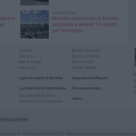
5 AGOSTO 2026
colpisce
Mercato settimanale di Barletta
ea
anticipato a venerdì 14 agosto
per Ferragosto
Scacchi
Barletta Giuridica
Calcio a 5
Bar.S.A. informa
Beach Soccer
Auto e motori
Altri sport
In Web Veritas
I
Agenda eventi di Barletta
Segnalazioni iReport
R
B
Le Rubriche di BarlettaViva
Previsioni meteo
i
Cara Barletta ti scrivo
Video
Sicur.a.l.a S.r.l Formazione
TY NEWS PLATFORM
aNews srl. Partita iva 08059640725. Testata giornalistica telematica registrata presso