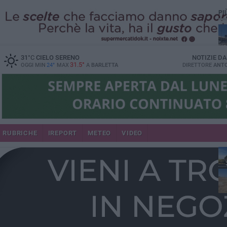
PI
31
°C
CIELO SERENO
NOTIZIE D
31.5°
OGGI MIN
24°
MAX
A
BARLETTA
DIRETTORE
ANTO
RUBRICHE
IREPORT
METEO
VIDEO