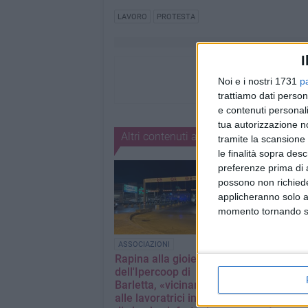
LAVORO
PROTESTA
I
Noi e i nostri 1731
p
trattiamo dati person
e contenuti personali
tua autorizzazione no
Altri contenuti a tema
tramite la scansione 
le finalità sopra des
preferenze prima di 
possono non richieder
applicheranno solo a
momento tornando su 
ASSOCIAZIONI
ATTUALITÀ
Rapina alla gioielleria
Diritto al lavor
dell'Ipercoop di
persone con
Barletta, «vicinanza
disabilità, Tupp
alle lavoratrici in stato
«Nella Asl Bt d