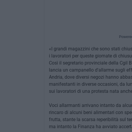
Powere
«I grandi magazzini che sono stati chi
i lavoratori per queste giornate di chiusu
Così il segretario provinciale della Cgil 
lancia un campanello d'allarme sugli eff
Andria, dove diversi negozi hanno abbas
manifestanti in diverse occasioni, da lune
sui lavoratori di una protesta nata anche p
Voci allarmanti arrivano intanto da alcuni
rincaro di alcuni beni alimentari con spe
frutta, stante la scarsa reperibilità sul t
ma intanto la Finanza ha avviato accerta