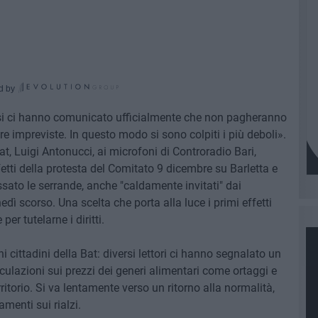
d by
usi ci hanno comunicato ufficialmente che non pagheranno
re impreviste. In questo modo si sono colpiti i più deboli».
Bat, Luigi Antonucci, ai microfoni di Controradio Bari,
etti della protesta del Comitato 9 dicembre su Barletta e
sato le serrande, anche "caldamente invitati" dai
dì scorso. Una scelta che porta alla luce i primi effetti
er tutelarne i diritti.
 cittadini della Bat: diversi lettori ci hanno segnalato un
culazioni sui prezzi dei generi alimentari come ortaggi e
erritorio. Si va lentamente verso un ritorno alla normalità,
menti sui rialzi.