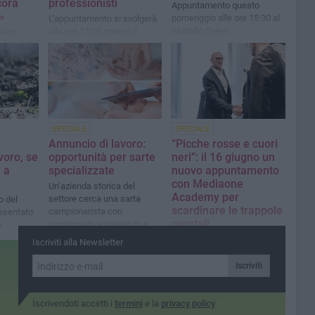
cora
professionisti
Appuntamento questo
»
pomeriggio alle ore 15:30 al
L’appuntamento si svolgerà
castello Svevo
alle ore 17:00 presso il
iere
Circolo Tennis “Hugo
puti
Simmen”
SPECIALE
SPECIALE
Annuncio di lavoro:
“Picche rosse e cuori
voro, se
opportunità per sarte
neri”: il 16 giugno un
 a
specializzate
nuovo appuntamento
con Mediaone
Un’azienda storica del
Academy per
settore cerca una sarta
o del
scardinare le trappole
campionarista con
resentato
mentali
comprovata esperienza e
o
un’addetta alla macchina
urezza”
A Barletta incontro gratuito
Iscriviti alla Newsletter
lineare
di networking e crescita
personale aperto alla
Iscriviti
cittadinanza
Iscrivendoti accetti i
termini
e la
privacy policy