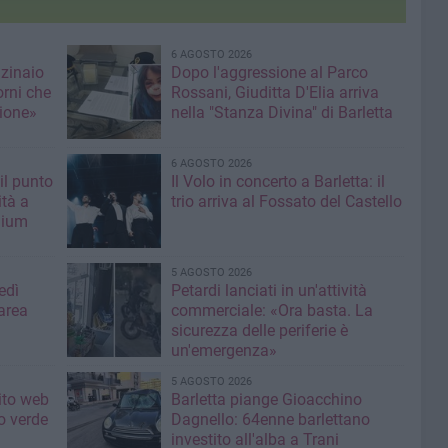
6 AGOSTO 2026
nzinaio
Dopo l'aggressione al Parco
orni che
Rossani, Giuditta D'Elia arriva
ione»
nella "Stanza Divina" di Barletta
6 AGOSTO 2026
il punto
Il Volo in concerto a Barletta: il
ità a
trio arriva al Fossato del Castello
mium
5 AGOSTO 2026
edì
Petardi lanciati in un'attività
area
commerciale: «Ora basta. La
sicurezza delle periferie è
un'emergenza»
5 AGOSTO 2026
sito web
Barletta piange Gioacchino
o verde
Dagnello: 64enne barlettano
investito all'alba a Trani