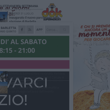
Ù LETTI QUESTA SETTIMANA
VENERDÌ 31 LUGLIO
Inaugurato il nuovo parcheggio nella
stazione di Barletta
A
BARLETTA
MERCOLEDÌ 5 AGOSTO
APP
Barletta piange Gioacchino Dagnello:
NIO QUINTO
64enne barlettano investito all'alba a Trani
GIOVEDÌ 30 LUGLIO
Rapina all'Ipercoop di Barletta: nel mirino la
gioielleria, banditi in fuga
DOMENICA 2 AGOSTO
Beni confiscati alla mafia. Nasce il servizio
di Co-housing
VENERDÌ 31 LUGLIO
Divieto di balneazione revocato, tornano
balneabili le acque antistanti il Canale H
MERCOLEDÌ 5 AGOSTO
Jova Summer Party, giovedì mattina
sopralluogo nell'area dell'evento