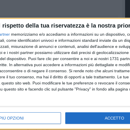
l rispetto della tua riservatezza è la nostra prior
artner
memorizziamo e/o accediamo a informazioni su un dispositivo, c
ali, come identificatori univoci e informazioni standard inviate da un di
zzati, misurazione di annunci e contenuti, analisi dell'audience e svilupp
i e i nostri partner possiamo utilizzare dati precisi di geolocalizzazione 
del dispositivo. Puoi fare clic per consentire a noi e ai nostri 1731 partn
critte. In alternativa puoi accedere a informazioni più dettagliate e modif
acconsentire o di negare il consenso.
Si rende noto che alcuni trattamen
e il tuo consenso, ma hai il diritto di opporti a tale trattamento. Le tue
 questo sito web. Puoi modificare le tue preferenze o revocare il conse
questo sito e facendo clic sul pulsante "Privacy" in fondo alla pagina
EVENTI
ATTUALITÀ
o per
Il club Millionaire
Salute e prevenzione
arriva a Barletta: il 20
nei luoghi di lavoro: a
PIÙ OPZIONI
ACCETTO
uti:
maggio una serata
Barletta l'incontro
ecine di
per imprenditori e
"Sicurezza in scena"