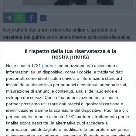
4
Negli ultimi due anni le
ricerche online
di
prestiti con
cessione del quinto
sono letteralmente schizzate alle stelle,
facendo segnare dei veri e propri
record
in questo ambito.
Il rispetto della tua riservatezza è la
La cessione del quinto è una tipologia di prestito personale
nostra priorità
garantito che piace molto agli italiani, come dimostrato
Noi e i nostri 1731
partner
memorizziamo e/o accediamo a
anche dai numeri del settore, soprattutto per le buone
informazioni su un dispositivo, come i cookie, e trattiamo dati
condizioni con cui permette di accedere al credito. Si tratta
personali, come identificatori univoci e informazioni standard
però di un prestito personale gradito anche dalle banche e
inviate da un dispositivo per annunci e contenuti personalizzati,
dagli istituti di credito perché associato alla
certezza della
misurazione di annunci e contenuti, analisi dell'audience e
restituzione
e quindi accettato di frequente.
sviluppo dei servizi.
Con la tua autorizzazione noi e i nostri
I prestiti con cessione del quinto sono un finanziamento che
partner possiamo utilizzare dati precisi di geolocalizzazione e
viene concesso con facilità a tutti i dipendenti pubblici o
identificazione tramite la scansione del dispositivo. Puoi fare clic
per consentire a noi e ai nostri 1731 partner il trattamento per le
statali e a buona parte dei lavoratori del settore privato. Le
finalità sopra descritte. In alternativa puoi accedere a
sue notevoli
garanzie
provengono infatti dal metodo di
informazioni più dettagliate e modificare le tue preferenze prima
restituzione delle rate mensili, in quanto non prevede un
di acconsentire o di negare il consenso.
Si rende noto che alcuni