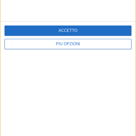
ACCETTO
PIÙ OPZIONI
Altri contenuti a tema
Come risparmiare soldi?
CRONACA
Quali sono i metodi migliori
La fortuna bacia Barletta,
vinti un milione di euro al
La gestione delle piccole spese e
MillionDay
dei risparmi
La vincita alla tabaccheria di via