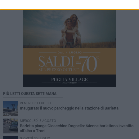
PIÙ LETTI QUESTA SETTIMANA
VENERDÌ 31 LUGLIO
Inaugurato il nuovo parcheggio nella stazione di Barletta
MERCOLEDÌ 5 AGOSTO
Barletta piange Gioacchino Dagnello: 64enne barlettano investito
all'alba a Trani
GIOVEDÌ 30 LUGLIO