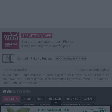
BARLETTAVIVA APP
Scarica l'applicazione per iPhone,
iPad e Android e ricevi notizie push
Contatti
Policy e Privacy
GOCITY NEWS PLATFORM
Notizie da
Barletta
Direttore
Antonio Quinto
© 2001-2026 BarlettaViva è un portale gestito da InnovaNews srl. Partita iva
08059640725. Testata giornalistica telematica registrata presso il Tribunale di
Trani. Tutti i diritti riservati.
BARLETTA
ANDRIA
BARI
BISCEGLIE
BITONTO
CANOSA
CERIGNOLA
CORATO
GIOVINAZZO
MARGHERITA DI SAVOIA