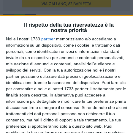
60
A cura di
Il rispetto della tua riservatezza è la
IDA VINELLA
nostra priorità
Noi e i nostri 1733
partner
memorizziamo e/o accediamo a
informazioni su un dispositivo, come i cookie, e trattiamo dati
Una mattinata entusiasmante per i giovani alunni
personali, come identificatori univoci e informazioni standard
dell'istituto
"Musti-Dimiccoli"
di Barletta, nel segno dell'arte e
inviate da un dispositivo per annunci e contenuti personalizzati,
misurazione di annunci e contenuti, analisi dell'audience e
della condivisione. Un'ampia delegazione di studenti
sviluppo dei servizi.
Con la tua autorizzazione noi e i nostri
appartenenti alle classi terze, quarte e quinte e della scuola
partner possiamo utilizzare dati precisi di geolocalizzazione e
primaria e prime e seconde della scuola secondaria di primo
identificazione tramite la scansione del dispositivo. Puoi fare clic
grado, accompagnati dalle insegnanti e dal dirigente
per consentire a noi e ai nostri 1733 partner il trattamento per le
scolastico, la prof.ssa Loretta Lionetti, hanno incontrato il
finalità sopra descritte. In alternativa puoi accedere a
sindaco di Barletta
Cosimo Cannito
nella sala di Palazzo di
informazioni più dettagliate e modificare le tue preferenze prima
Città.
di acconsentire o di negare il consenso.
Si rende noto che alcuni
trattamenti dei dati personali possono non richiedere il tuo
consenso, ma hai il diritto di opporti a tale trattamento. Le tue
Un incontro in cui i giovani hanno potuto mostrare al primo
preferenze si applicheranno solo a questo sito web. Puoi
cittadino le
opere da loro realizzate
: ritratti, scene naturali,
modificare le tue preferenze o revocare il consenso in qualsiasi