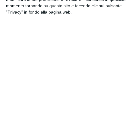
animali, anche una riproduzione su tela del nostro castello.
momento tornando su questo sito e facendo clic sul pulsante
"Privacy" in fondo alla pagina web.
La visita - sempre in compagnia del sindaco - è proseguita a
Palazzo della Marra
, dove i giovanissimi artisti in erba
hanno potuto ammirare da vicino l'inestimabile patrimonio
artistico e culturale rappresentato dalla collezione di quadri
realizzati dal maestro
Giuseppe De Nittis.
"Ritengo – ha commentato il sindaco - che approcciarsi al
variegato e affascinante mondo dell'arte e della cultura a
questa giovane età sia fondamentale per la crescita dei
nostri ragazzi. L'esperienza di oggi, ne sono certo, darà il suo
piccolo contributo nel creare una sensibilità positiva che
sarà utile nel processo di crescita in ognuno di loro".