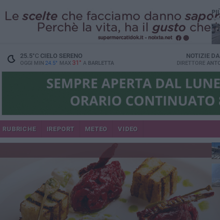
PI
25.5
°C
CIELO SERENO
NOTIZIE D
31°
OGGI MIN
24.5°
MAX
A
BARLETTA
DIRETTORE
ANTO
se
RUBRICHE
IREPORT
METEO
VIDEO