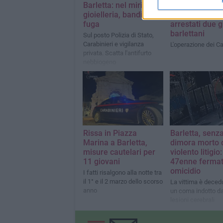
Barletta: nel mirino la
Provinciale 96,
gioielleria, banditi in
408 grammi di
fuga
arrestati due g
barlettani
Sul posto Polizia di Stato,
Carabinieri e vigilanza
L'operazione dei Ca
privata. Scatta l'antifurto
nebbiogeno
Rissa in Piazza
Barletta, senza
Marina a Barletta,
dimora morto 
misure cautelari per
violento litigio:
11 giovani
47enne fermat
omicidio
I fatti risalgono alla notte tra
il 1° e il 2 marzo dello scorso
La vittima è deced
anno
un coma indotto da
lesioni cerebrali