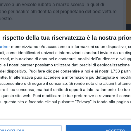
 invee a un veicolo rubato a marzo scorso in quel di
 per risalire all'identità del proprietario del box: vetture
uestro.
l rispetto della tua riservatezza è la nostra prior
artner
memorizziamo e/o accediamo a informazioni su un dispositivo, c
ali, come identificatori univoci e informazioni standard inviate da un di
zzati, misurazione di annunci e contenuti, analisi dell'audience e svilupp
i e i nostri partner possiamo utilizzare dati precisi di geolocalizzazione 
del dispositivo. Puoi fare clic per consentire a noi e ai nostri 1733 partn
critte. In alternativa puoi accedere a informazioni più dettagliate e modif
acconsentire o di negare il consenso.
Si rende noto che alcuni trattamen
e il tuo consenso, ma hai il diritto di opporti a tale trattamento. Le tue
 questo sito web. Puoi modificare le tue preferenze o revocare il conse
questo sito e facendo clic sul pulsante "Privacy" in fondo alla pagina
Dalla Campania i
Arresti per rissa a