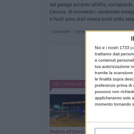
nel garage accanto all'Alfa, corrisponde
Canosa. Al momento i carabinieri indagano
e fucili sono stati invece posti sotto seq
CARABINIERI
RAPINA
I
Noi e i nostri 1733
p
trattiamo dati person
e contenuti personali
tua autorizzazione no
tramite la scansione 
le finalità sopra des
Altri contenuti a tema
preferenze prima di 
possono non richieder
applicheranno solo a
momento tornando su 
Rapina all'Ipercoop di
Incidente sulla