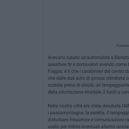
Powere
Avevano rubato un'automobile a Barletta
assaltare tir e portavalori avendo com
Foggia: è lì che i carabinieri del cent
che dalle due auto di grossa cilindrata
scatola piena di chiodi, un lampeggiante
della circolazione stradale, 2 fucili a c
Nella nostra città era stata derubata l'A
i passamontagna, la paletta, il lampeggi
disturbare frequenze e comunicazioni rad
usato per inibire eventuali allarmi lanci