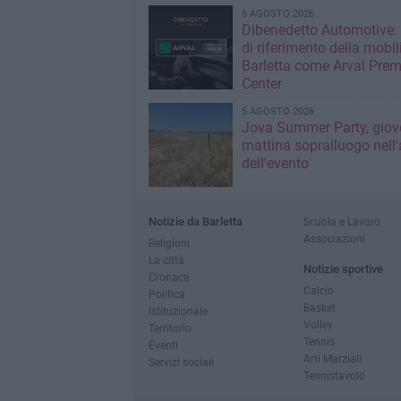
6 AGOSTO 2026
Dibenedetto Automotive: 
di riferimento della mobil
Barletta come Arval Pre
Center
5 AGOSTO 2026
Jova Summer Party, giov
mattina sopralluogo nell'
dell'evento
Notizie da Barletta
Scuola e Lavoro
Associazioni
Religioni
La città
Notizie sportive
Cronaca
Calcio
Politica
Basket
Istituzionale
Volley
Territorio
Tennis
Eventi
Arti Marziali
Servizi sociali
Tennistavolo