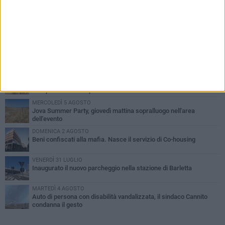
PIÙ LETTI QUESTA SETTIMANA
MERCOLEDÌ 5 AGOSTO
Barletta piange Gioacchino Dagnello: 64enne barlettano investito
all'alba a Trani
GIOVEDÌ 6 AGOSTO
Il ricordo di "Cecco", il benzinaio col sorriso: «Contava i giorni che
lo separavano dalla pensione»
MERCOLEDÌ 5 AGOSTO
Jova Summer Party, giovedì mattina sopralluogo nell'area
dell'evento
DOMENICA 2 AGOSTO
Beni confiscati alla mafia. Nasce il servizio di Co-housing
VENERDÌ 31 LUGLIO
Inaugurato il nuovo parcheggio nella stazione di Barletta
MARTEDÌ 4 AGOSTO
Auto di persona con disabilità vandalizzata, il sindaco Cannito
condanna il gesto