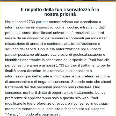
Il rispetto della tua riservatezza è la
nostra priorità
16
Noi e i nostri 1733
partner
memorizziamo e/o accediamo a
informazioni su un dispositivo, come i cookie, e trattiamo dati
personali, come identificatori univoci e informazioni standard
«Il Piano Nazionale di Ripresa e Resilienza ed il Piano
inviate da un dispositivo per annunci e contenuti personalizzati,
Nazionale per gli Investimenti Complementari, sono
misurazione di annunci e contenuti, analisi dell'audience e
formidabili opportunità per migliorare il Sistema Paese,
sviluppo dei servizi.
Con la tua autorizzazione noi e i nostri
ridurre le disuguaglianze, migliorare i livelli occupazionali,
partner possiamo utilizzare dati precisi di geolocalizzazione e
identificazione tramite la scansione del dispositivo. Puoi fare clic
accrescere i processi economici e sociali attraverso un
per consentire a noi e ai nostri 1733 partner il trattamento per le
nuovo modello di sviluppo» scrive il Pes Bat. È la lettera che
finalità sopra descritte. In alternativa puoi accedere a
hanno inviato al presidente della provincia e ai dieci sindaci
informazioni più dettagliate e modificare le tue preferenze prima
del territorio per chiedere l'attivazione del tavolo partenariale
di acconsentire o di negare il consenso.
Si rende noto che alcuni
per l'accesso ai fondi del Piano Nazionale di Ripresa e
trattamenti dei dati personali possono non richiedere il tuo
Resilienza.
consenso, ma hai il diritto di opporti a tale trattamento. Le tue
preferenze si applicheranno solo a questo sito web. Puoi
modificare le tue preferenze o revocare il consenso in qualsiasi
momento tornando su questo sito e facendo clic sul pulsante
«La Governance delineata dal PIANO è definita nella legge
"Privacy" in fondo alla pagina web.