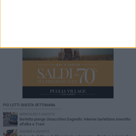
bloccato verso Bari
PIÙ LETTI QUESTA SETTIMANA
MERCOLEDÌ 5 AGOSTO
Barletta piange Gioacchino Dagnello: 64enne barlettano investito
all'alba a Trani
GIOVEDÌ 6 AGOSTO