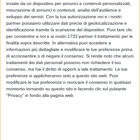
inviate da un dispositivo per annunci e contenuti personalizzati,
misurazione di annunci e contenuti, analisi dell'audience e
Il luogo è stato raggiunto anche dal sindaco Cosimo
sviluppo dei servizi.
Con la tua autorizzazione noi e i nostri
Cannito, che ha monitorato minuto dopo minuto
partner possiamo utilizzare dati precisi di geolocalizzazione e
l'andamento. Il traffico è stato bloccato a partire da via
identificazione tramite la scansione del dispositivo. Puoi fare clic
Roma, e tante sono le persone che si sono riversate in strada
per consentire a noi e ai nostri 1733 partner il trattamento per le
per assistere all'accaduto.
finalità sopra descritte. In alternativa puoi accedere a
informazioni più dettagliate e modificare le tue preferenze prima
Davvero intenso l'operato dei Vigili del Fuoco: con i volti
di acconsentire o di negare il consenso.
Si rende noto che alcuni
trattamenti dei dati personali possono non richiedere il tuo
scuri, sporchi di polvere e sudore, stanno cercando di mettere
consenso, ma hai il diritto di opporti a tale trattamento. Le tue
in sicurezza l'area e hanno dato tutto il loro aiuto ai feriti.
preferenze si applicheranno solo a questo sito web. Puoi
modificare le tue preferenze o revocare il consenso in qualsiasi
I residenti della palazzina nelle vicinanze, invece,
momento tornando su questo sito e facendo clic sul pulsante
passeranno la notte sicuramente fuori casa a causa del
"Privacy" in fondo alla pagina web.
pericolo di crollo, difatti sono state evacuate 3 famiglie: pur
avendo chiesto di poter ritornare nelle loro case, per la loro
incolumità saranno ospiti per questa notte in alcune
strutture ricettive della città.
Nel frattempo sono stati effettuati i controlli statici negli