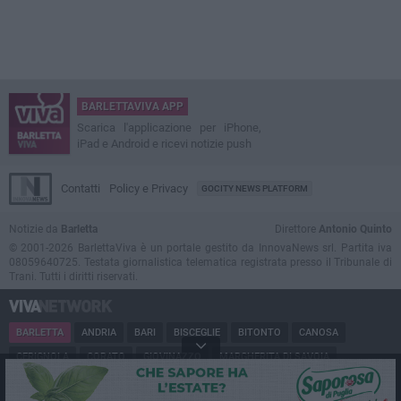
BARLETTAVIVA APP
Scarica l'applicazione per iPhone,
iPad e Android e ricevi notizie push
Contatti
Policy e Privacy
GOCITY NEWS PLATFORM
Notizie da
Barletta
Direttore
Antonio Quinto
© 2001-2026 BarlettaViva è un portale gestito da InnovaNews srl. Partita iva
08059640725. Testata giornalistica telematica registrata presso il Tribunale di
Trani. Tutti i diritti riservati.
BARLETTA
ANDRIA
BARI
BISCEGLIE
BITONTO
CANOSA
CERIGNOLA
CORATO
GIOVINAZZO
MARGHERITA DI SAVOIA
MINERVINO
MODUGNO
MOLFETTA
PUGLIA
RUVO