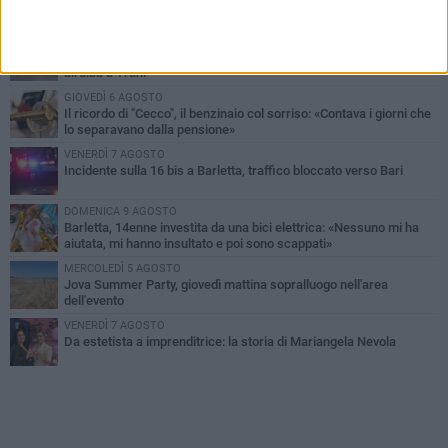
PIÙ LETTI QUESTA SETTIMANA
MERCOLEDÌ 5 AGOSTO
Barletta piange Gioacchino Dagnello: 64enne barlettano investito
all'alba a Trani
GIOVEDÌ 6 AGOSTO
Il ricordo di "Cecco", il benzinaio col sorriso: «Contava i giorni che
lo separavano dalla pensione»
VENERDÌ 7 AGOSTO
Incidente sulla 16 bis a Barletta, traffico bloccato verso Bari
DOMENICA 9 AGOSTO
Barletta, 14enne investita da una bici elettrica: «Nessuno mi ha
aiutata, mi hanno insultato e poi sono scappati»
MERCOLEDÌ 5 AGOSTO
Jova Summer Party, giovedì mattina sopralluogo nell'area
dell'evento
VENERDÌ 7 AGOSTO
Da estetista a imprenditrice: la storia di Mariangela Nevola