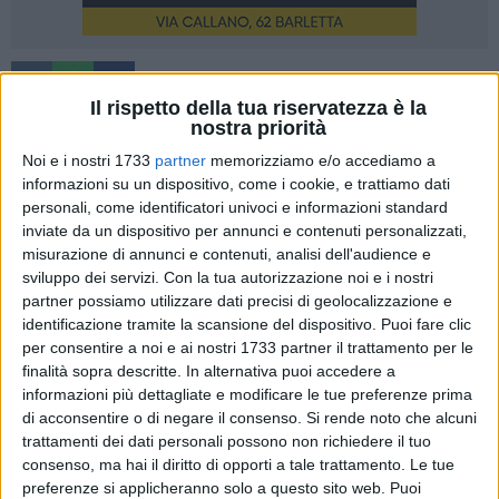
Il rispetto della tua riservatezza è la
nostra priorità
Noi e i nostri 1733
partner
memorizziamo e/o accediamo a
Abbiamo più e più volte rimarcato la questione "sede legale",
informazioni su un dispositivo, come i cookie, e trattiamo dati
sia in termini di ricorso al Tar (con vari interventi nonchè
personali, come identificatori univoci e informazioni standard
interviste al primo cittadino) che dal lato più squisitamente
inviate da un dispositivo per annunci e contenuti personalizzati,
legale. Giusto pubblicare per dovere di cronaca e amor di
misurazione di annunci e contenuti, analisi dell'audience e
contradditorio, come viene vista la situazione da un altro
sviluppo dei servizi.
Con la tua autorizzazione noi e i nostri
partner possiamo utilizzare dati precisi di geolocalizzazione e
lato, seppur "altro", lo rimarchiamo, sia parola odiosa e
identificazione tramite la scansione del dispositivo. Puoi fare clic
rarefatta. La nota, piuttosto polemica, abbiamo inteso di
per consentire a noi e ai nostri 1733 partner il trattamento per le
pubblicarla in forma integrale.
finalità sopra descritte. In alternativa puoi accedere a
informazioni più dettagliate e modificare le tue preferenze prima
Continuiamo ad assistere quasi ad un gioco che sembra non
di acconsentire o di negare il consenso.
Si rende noto che alcuni
avere mai fine e che si rinnova puntualmente. Il tema del
trattamenti dei dati personali possono non richiedere il tuo
giorno, ora, è il famoso Ricorso-Ricatto promosso dal
consenso, ma hai il diritto di opporti a tale trattamento. Le tue
preferenze si applicheranno solo a questo sito web. Puoi
Sindaco di Barletta, in qualità di rappresentante della sua