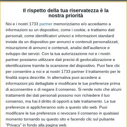
Il rispetto della tua riservatezza è la
nostra priorità
165
A cura di
Noi e i nostri 1733
partner
memorizziamo e/o accediamo a
FRANCESCO ALESSANDRO BALDUCCI
informazioni su un dispositivo, come i cookie, e trattiamo dati
personali, come identificatori univoci e informazioni standard
inviate da un dispositivo per annunci e contenuti personalizzati,
Nelle città italiane è sempre
più difficile trovare parcheggio
.
misurazione di annunci e contenuti, analisi dell'audience e
Nella classifica delle peggiori città italiane, elaborata dal
sviluppo dei servizi.
Con la tua autorizzazione noi e i nostri
portale Parclick, primeggia Venezia, che supera Roma, ed è
partner possiamo utilizzare dati precisi di geolocalizzazione e
identificazione tramite la scansione del dispositivo. Puoi fare clic
seguita dai nomi di Bologna, Firenze, Verona, Milano,
per consentire a noi e ai nostri 1733 partner il trattamento per le
Bergamo, Genova, Palermo e Napoli.
finalità sopra descritte. In alternativa puoi accedere a
informazioni più dettagliate e modificare le tue preferenze prima
È chiaro che il numero sempre più alto di automobili che
di acconsentire o di negare il consenso.
Si rende noto che alcuni
circolano, unito alle restrizioni e ad una diminuzione dei
trattamenti dei dati personali possono non richiedere il tuo
posti a disposizione, specialmente all'interno del centro
consenso, ma hai il diritto di opporti a tale trattamento. Le tue
cittadino, che sono sempre più riservati ad addetti ai lavori o
preferenze si applicheranno solo a questo sito web. Puoi
modificare le tue preferenze o revocare il consenso in qualsiasi
ai residenti, non aiuta. E spinge i tanti automobilisti a cercare
momento tornando su questo sito e facendo clic sul pulsante
delle soluzioni. Se non altro perché, in media,
ogni persona
"Privacy" in fondo alla pagina web.