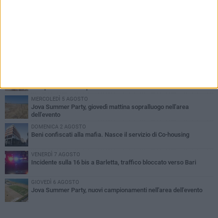
PIÙ LETTI QUESTA SETTIMANA
MERCOLEDÌ 5 AGOSTO
Barletta piange Gioacchino Dagnello: 64enne barlettano investito
all'alba a Trani
GIOVEDÌ 6 AGOSTO
Il ricordo di "Cecco", il benzinaio col sorriso: «Contava i giorni che
lo separavano dalla pensione»
MERCOLEDÌ 5 AGOSTO
Jova Summer Party, giovedì mattina sopralluogo nell'area
dell'evento
DOMENICA 2 AGOSTO
Beni confiscati alla mafia. Nasce il servizio di Co-housing
VENERDÌ 7 AGOSTO
Incidente sulla 16 bis a Barletta, traffico bloccato verso Bari
GIOVEDÌ 6 AGOSTO
Jova Summer Party, nuovi campionamenti nell'area dell'evento