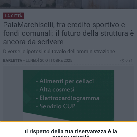
LA CITTÀ
PalaMarchiselli, tra credito sportivo e
fondi comunali: il futuro della struttura è
ancora da scrivere
Diverse le ipotesi sul tavolo dell'amministrazione
BARLETTA -
LUNEDÌ 20 OTTOBRE 2025
0.31
Il rispetto della tua riservatezza è la
nostra priorità