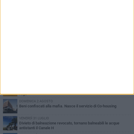
PIÙ LETTI QUESTA SETTIMANA
VENERDÌ 31 LUGLIO
Inaugurato il nuovo parcheggio nella stazione di Barletta
MERCOLEDÌ 5 AGOSTO
Barletta piange Gioacchino Dagnello: 64enne barlettano investito
all'alba a Trani
GIOVEDÌ 30 LUGLIO
Rapina all'Ipercoop di Barletta: nel mirino la gioielleria, banditi in
fuga
DOMENICA 2 AGOSTO
Beni confiscati alla mafia. Nasce il servizio di Co-housing
VENERDÌ 31 LUGLIO
Divieto di balneazione revocato, tornano balneabili le acque
antistanti il Canale H