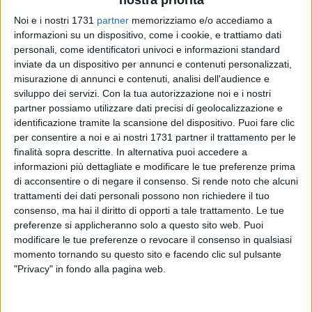
Noi e i nostri 1731
partner
memorizziamo e/o accediamo a
informazioni su un dispositivo, come i cookie, e trattiamo dati
personali, come identificatori univoci e informazioni standard
3
inviate da un dispositivo per annunci e contenuti personalizzati,
misurazione di annunci e contenuti, analisi dell'audience e
sviluppo dei servizi.
Con la tua autorizzazione noi e i nostri
Il futuro del PalaMarchiselli resta sospeso tra ipotesi
partner possiamo utilizzare dati precisi di geolocalizzazione e
progettuali e ricerca di risorse. Dopo la dichiarazione di
identificazione tramite la scansione del dispositivo. Puoi fare clic
per consentire a noi e ai nostri 1731 partner il trattamento per le
inagibilità del febbraio 2024 a causa di problemi strutturali,
finalità sopra descritte. In alternativa puoi accedere a
l'amministrazione comunale di Barletta ha avviato un iter per
informazioni più dettagliate e modificare le tue preferenze prima
la demolizione e ricostruzione dell'impianto, con un
di acconsentire o di negare il consenso.
Si rende noto che alcuni
documento di indirizzo alla progettazione inizialmente
trattamenti dei dati personali possono non richiedere il tuo
stimato a 1,5 milioni di euro, poi salito a oltre 3 milioni.
consenso, ma hai il diritto di opporti a tale trattamento. Le tue
preferenze si applicheranno solo a questo sito web. Puoi
Il Comune aveva candidato l'intervento a un bando regionale
modificare le tue preferenze o revocare il consenso in qualsiasi
momento tornando su questo sito e facendo clic sul pulsante
per la messa in sicurezza sismica degli edifici strategici, ma
"Privacy" in fondo alla pagina web.
nonostante l'ammissibilità, i fondi disponibili si sono rivelati
insufficienti. L'amministrazione ha quindi riaperto il tavolo
delle opzioni: tra queste, l'accesso al credito sportivo o il