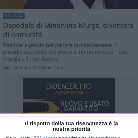
POLITICA
Ospedale di Minervino Murge, diventerà
di comunità
Pastore: è presto per parlare di riconversione.
Il
presidio ospedaliero è punto di riferimento per l'alta
Murgia e il nord barese
BAT -
LUNEDÌ 6 SETTEMBRE 2010
Il rispetto della tua riservatezza è la
nostra priorità
Noi e i nostri 1733
partner
memorizziamo e/o accediamo a