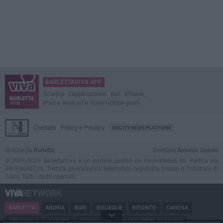
BARLETTAVIVA APP
Scarica l'applicazione per iPhone,
iPad e Android e ricevi notizie push
Contatti
Policy e Privacy
GOCITY NEWS PLATFORM
Notizie da
Barletta
Direttore
Antonio Quinto
© 2001-2026 BarlettaViva è un portale gestito da InnovaNews srl. Partita iva
08059640725. Testata giornalistica telematica registrata presso il Tribunale di
Trani. Tutti i diritti riservati.
BARLETTA
ANDRIA
BARI
BISCEGLIE
BITONTO
CANOSA
CERIGNOLA
CORATO
GIOVINAZZO
MARGHERITA DI SAVOIA