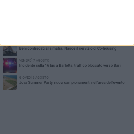
all'alba a Trani
GIOVEDÌ 6 AGOSTO
Il ricordo di "Cecco", il benzinaio col sorriso: «Contava i giorni che
lo separavano dalla pensione»
MERCOLEDÌ 5 AGOSTO
Jova Summer Party, giovedì mattina sopralluogo nell'area
dell'evento
DOMENICA 2 AGOSTO
Beni confiscati alla mafia. Nasce il servizio di Co-housing
VENERDÌ 7 AGOSTO
Incidente sulla 16 bis a Barletta, traffico bloccato verso Bari
GIOVEDÌ 6 AGOSTO
Jova Summer Party, nuovi campionamenti nell'area dell'evento