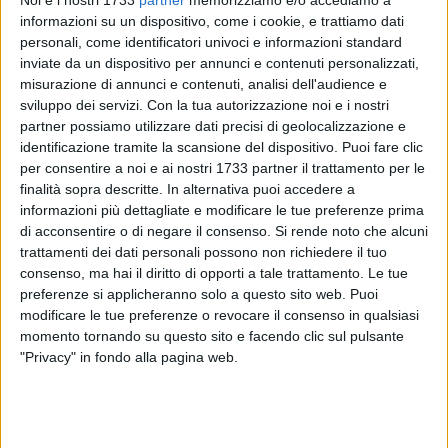
informazioni su un dispositivo, come i cookie, e trattiamo dati
personali, come identificatori univoci e informazioni standard
inviate da un dispositivo per annunci e contenuti personalizzati,
misurazione di annunci e contenuti, analisi dell'audience e
sviluppo dei servizi.
Con la tua autorizzazione noi e i nostri
partner possiamo utilizzare dati precisi di geolocalizzazione e
identificazione tramite la scansione del dispositivo. Puoi fare clic
per consentire a noi e ai nostri 1733 partner il trattamento per le
Il Consigliere regionale SeL, Franco Pastore, componente
finalità sopra descritte. In alternativa puoi accedere a
della terza commissione consiliare (Sanità e servizi sociali),
informazioni più dettagliate e modificare le tue preferenze prima
ha diffuso la seguente nota: Nella nuova proposta di piano
di acconsentire o di negare il consenso.
Si rende noto che alcuni
di riordino ospedaliero, l'ospedale di Minervino Murge
trattamenti dei dati personali possono non richiedere il tuo
dovrebbe essere destinato alla lungodegenza, diventerebbe,
consenso, ma hai il diritto di opporti a tale trattamento. Le tue
insomma, un ospedale di comunità, una di quelle strutture
preferenze si applicheranno solo a questo sito web. Puoi
modificare le tue preferenze o revocare il consenso in qualsiasi
rivolte a pazienti con patologie cronico – degenerative che
momento tornando su questo sito e facendo clic sul pulsante
possono avere anche implicazioni di carattere sociale.
"Privacy" in fondo alla pagina web.
Il condizionale, però, in questo caso è più che d'obbligo. Non
si è, infatti, ancora in una fase di un piano definitivo e, solo
allora, potremo valutare seriamente tale proposta.