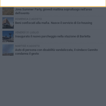
MERCOLEDÌ 5 AGOSTO
Jova Summer Party, giovedì mattina sopralluogo nell'area
dell'evento
DOMENICA 2 AGOSTO
Beni confiscati alla mafia. Nasce il servizio di Co-housing
VENERDÌ 31 LUGLIO
Inaugurato il nuovo parcheggio nella stazione di Barletta
MARTEDÌ 4 AGOSTO
Auto di persona con disabilità vandalizzata, il sindaco Cannito
condanna il gesto