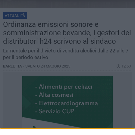
ATTUALITÀ
Ordinanza emissioni sonore e
somministrazione bevande, i gestori dei
distributori h24 scrivono al sindaco
Lamentale per il divieto di vendita alcolici dalle 22 alle 7
per il periodo estivo
BARLETTA -
SABATO 24 MAGGIO 2025
12.50