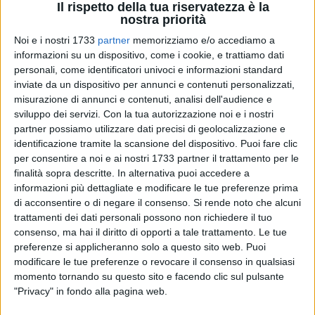
Il rispetto della tua riservatezza è la
nostra priorità
Noi e i nostri 1733
partner
memorizziamo e/o accediamo a
informazioni su un dispositivo, come i cookie, e trattiamo dati
32
personali, come identificatori univoci e informazioni standard
inviate da un dispositivo per annunci e contenuti personalizzati,
misurazione di annunci e contenuti, analisi dell'audience e
sviluppo dei servizi.
Con la tua autorizzazione noi e i nostri
«Apprendiamo dalla stampa che in data 21/05/2025, è stata
partner possiamo utilizzare dati precisi di geolocalizzazione e
pubblicata la nuova ordinanza per il limite orario di
identificazione tramite la scansione del dispositivo. Puoi fare clic
somministrazione di alimenti e bevande. Orbene Sig.
per consentire a noi e ai nostri 1733 partner il trattamento per le
Sindaco, ancora una volta la nostra categoria ne esce
finalità sopra descritte. In alternativa puoi accedere a
informazioni più dettagliate e modificare le tue preferenze prima
fortemente penalizzata, la Sua ordinanza ci impone il divieto
di acconsentire o di negare il consenso.
Si rende noto che alcuni
di vendita, nel periodo che va dal 01/06 al 30/09/2025, di
trattamenti dei dati personali possono non richiedere il tuo
bevande alcoliche dalle ore 22,00 alle ore 7,00. Una forte
consenso, ma hai il diritto di opporti a tale trattamento. Le tue
limitazione che non riusciamo a comprendere, dal momento
preferenze si applicheranno solo a questo sito web. Puoi
che non è vietando a noi di svolgere il nostro lavoro che si
modificare le tue preferenze o revocare il consenso in qualsiasi
risolvono i problemi di sicurezza». Così i gestori dei
momento tornando su questo sito e facendo clic sul pulsante
distributori h24 associati a Confcommercio.
"Privacy" in fondo alla pagina web.