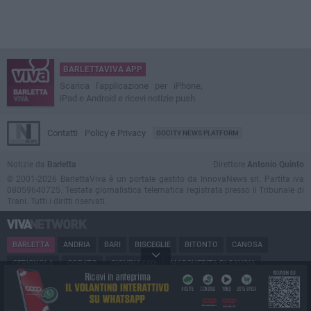
BARLETTAVIVA APP
Scarica l'applicazione per iPhone,
iPad e Android e ricevi notizie push
Contatti
Policy e Privacy
GOCITY NEWS PLATFORM
Notizie da
Barletta
Direttore
Antonio Quinto
© 2001-2026 BarlettaViva è un portale gestito da InnovaNews srl. Partita iva
08059640725. Testata giornalistica telematica registrata presso il Tribunale di
Trani. Tutti i diritti riservati.
BARLETTA
ANDRIA
BARI
BISCEGLIE
BITONTO
CANOSA
CERIGNOLA
CORATO
GIOVINAZZO
MARGHERITA DI SAVOIA
MINERVINO
MODUGNO
MOLFETTA
PUGLIA
RUVO
SAN FERDINANDO
SPINAZZOLA
TERLIZZI
TRANI
TRINITAPOLI