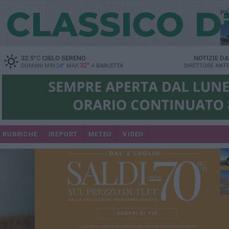
PI
32.5
°C
CIELO SERENO
NOTIZIE D
32°
DOMANI MIN
24°
MAX
A
BARLETTA
DIRETTORE
ANTO
RUBRICHE
IREPORT
METEO
VIDEO