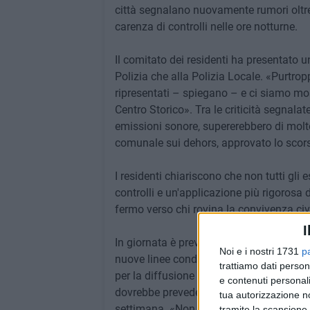
città segnalano nuovamente rumori oltre 
carenza di controlli nelle ore notturne.
Il comitato dei residenti ha presentato 
Polizia che alla Polizia Locale. «Purtro
ripresentati – spiegano – e ci siamo m
Centro Storico». Tra le criticità segnalate
emissioni sonore, supererebbero di molt
comunale sui dehors, approvato lo scor
I residenti chiariscono che non tutti gl
controlli e un'applicazione più rigorosa 
fermo verso chi rovina la convivenza civi
I
In giornata è previsto un incontro tra am
Noi e i nostri 1731
p
nuove linee condivise, anche alla luce d
trattiamo dati person
per la diffusione musicale. Si attende or
e contenuti personali
dovrebbe prevedere lo stop alle emissioni 
tua autorizzazione no
settimana. «Non vogliamo ostacolare il 
tramite la scansione 