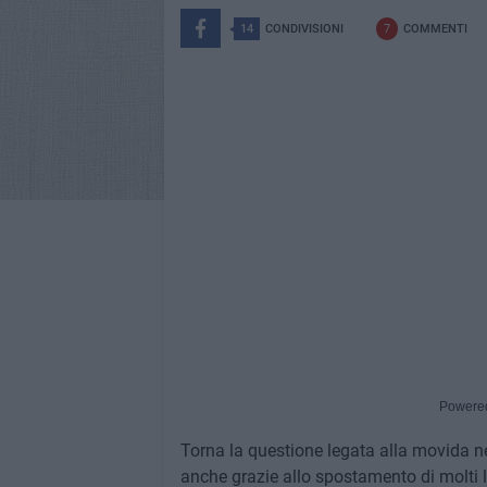
14
CONDIVISIONI
7
COMMENTI
Powere
Torna la questione legata alla movida nel
anche grazie allo spostamento di molti loc