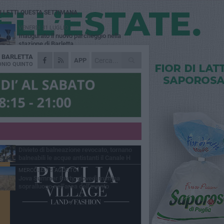
Ù LETTI QUESTA SETTIMANA
VENERDÌ 31 LUGLIO
Inaugurato il nuovo parcheggio nella
stazione di Barletta
A
BARLETTA
MERCOLEDÌ 5 AGOSTO
APP
Barletta piange Gioacchino Dagnello:
NIO QUINTO
64enne barlettano investito all'alba a Trani
GIOVEDÌ 30 LUGLIO
Rapina all'Ipercoop di Barletta: nel mirino la
gioielleria, banditi in fuga
DOMENICA 2 AGOSTO
Beni confiscati alla mafia. Nasce il servizio
di Co-housing
VENERDÌ 31 LUGLIO
Divieto di balneazione revocato, tornano
balneabili le acque antistanti il Canale H
MERCOLEDÌ 5 AGOSTO
Jova Summer Party, giovedì mattina
sopralluogo nell'area dell'evento