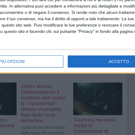
critte. In alternativa puoi accedere a informazioni più dettagliate e modif
cessario trovare un equilibrio».
acconsentire o di negare il consenso.
Si rende noto che alcuni trattamen
e il tuo consenso, ma hai il diritto di opporti a tale trattamento. Le tue
 questo sito web. Puoi modificare le tue preferenze o revocare il conse
questo sito e facendo clic sul pulsante "Privacy" in fondo alla pagina
PIÙ OPZIONI
ACCETTO
Centro storico,
Confcommercio e
residenti uniti contro
la “malamovida”:
chiesto un presidio
fisso delle forze
tro
Sicurezza nei locali,
dell’ordine
 comune
riunita la
Sul tavolo anche il rispetto
Commissione di
delle regole per emissioni