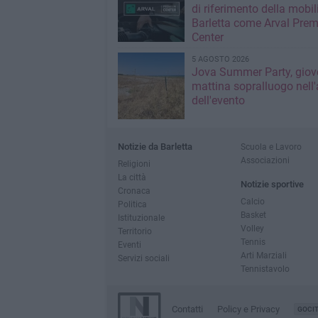
di riferimento della mobil
Barletta come Arval Pre
Center
5 AGOSTO 2026
Jova Summer Party, giov
mattina sopralluogo nell'
dell'evento
Notizie da Barletta
Scuola e Lavoro
Associazioni
Religioni
La città
Notizie sportive
Cronaca
Calcio
Politica
Basket
Istituzionale
Volley
Territorio
Tennis
Eventi
Arti Marziali
Servizi sociali
Tennistavolo
Contatti
Policy e Privacy
GOCI