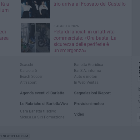
ità a
trio arriva al Fossato del Castello
mium
5 AGOSTO 2026
edì
Petardi lanciati in un'attività
area
commerciale: «Ora basta. La
sicurezza delle periferie è
un'emergenza»
Scacchi
Barletta Giuridica
Calcio a 5
Bar.S.A. informa
Beach Soccer
Auto e motori
Altri sport
In Web Veritas
I
Agenda eventi di Barletta
Segnalazioni iReport
R
B
Le Rubriche di BarlettaViva
Previsioni meteo
i
Cara Barletta ti scrivo
Video
Sicur.a.l.a S.r.l Formazione
TY NEWS PLATFORM