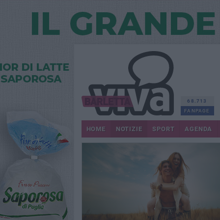
68.713
FANPAGE
HOME
NOTIZIE
SPORT
AGENDA