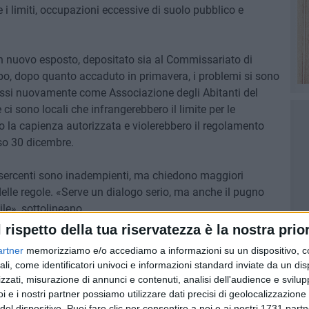
i limiti, occupazioni eccessive di suolo pubblico e
un nuovo esposto, depositato sia al Commissariato di
ppo, dopo quanto accaduto in primavera, i problemi si sono
ossi nuovamente come Associazione degli Abitanti del
 ci sono locali che infrangerebbero il limite per le
o la capienza autorizzata e violerebbero il regolamento
so 30 dicembre.
i esercenti sono inadempienti, ma chiedono maggiori
delle regole. «Serve un dialogo serio, ma anche il pugno
le», sottolineano.
l rispetto della tua riservatezza è la nostra prior
ministrazione comunale e titolari dei locali per discutere
artner
memorizziamo e/o accediamo a informazioni su un dispositivo, c
ella scadenza – lo scorso 30 settembre – degli orari estivi
ali, come identificatori univoci e informazioni standard inviate da un di
a l'entrata in vigore della regolamentazione invernale, che
zzati, misurazione di annunci e contenuti, analisi dell'audience e svilupp
sonore tra le 23 nei giorni feriali e le 24 nei fine
i e i nostri partner possiamo utilizzare dati precisi di geolocalizzazione 
lavoro degli esercenti – concludono i residenti – ma
del dispositivo. Puoi fare clic per consentire a noi e ai nostri 1731 partn