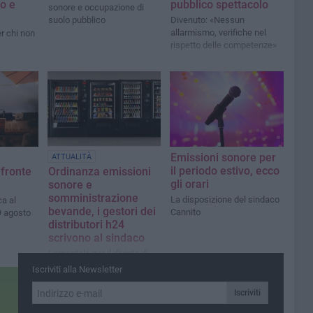
o e
pubblico spettacolo
sonore e occupazione di
suolo pubblico
Divenuto: «Nessun
allarmismo, verifiche nel
r chi non
rispetto delle competenze»
Emissioni sonore per
ATTUALITÀ
il periodo estivo, ecco
 fronte
Ordinanza emissioni
gli orari
sonore e
somministrazione
La disposizione del sindaco
ca al
bevande, i gestori dei
Cannito
 agosto
distributori h24
scrivono al sindaco
Lamentale per il divieto di
vendita alcolici dalle 22 alle
Iscriviti alla Newsletter
7 per il periodo estivo
Iscriviti