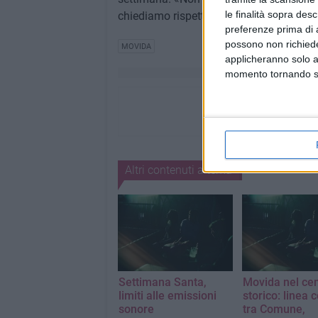
le finalità sopra des
chiediamo rispetto per chi vive qui. È ne
preferenze prima di 
possono non richieder
MOVIDA
applicheranno solo a
momento tornando su 
Altri contenuti a tema
Settimana Santa,
Movida nel cen
limiti alle emissioni
storico: linea
sonore
tra Comune,