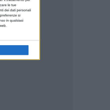
icare le tue
ti dei dati personali
 preferenze si
nso in qualsiasi
 web.