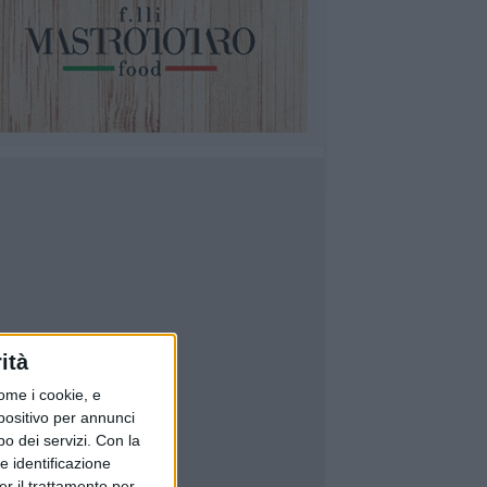
ità
ome i cookie, e
spositivo per annunci
o dei servizi.
Con la
e identificazione
er il trattamento per