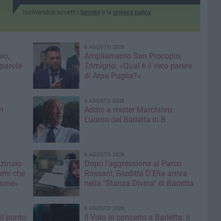
Iscrivendoti accetti i
termini
e la
privacy policy
6 AGOSTO 2026
io,
Ampliamento San Procopio,
 parola
Trimigno: «Qual è il vero parere
di Arpa Puglia?»
6 AGOSTO 2026
i
Addio a mister Marchioro.
L'uomo del Barletta in B
6 AGOSTO 2026
nzinaio
Dopo l'aggressione al Parco
orni che
Rossani, Giuditta D'Elia arriva
ione»
nella "Stanza Divina" di Barletta
6 AGOSTO 2026
il punto
Il Volo in concerto a Barletta: il