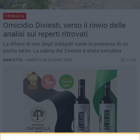
CRONACA
Omicidio Diviesti, verso il rinvio delle
analisi sui reperti ritrovati
La difesa di uno degli indagati vuole la presenza di un
perito terzo. La salma del 26enne è stata tumulata
BARLETTA -
SABATO 28 GIUGNO 2025
11.03