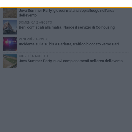
MERCOLEDÌ 5 AGOSTO
Jova Summer Party, giovedì mattina sopralluogo nell'area
dell'evento
DOMENICA 2 AGOSTO
Beni confiscati alla mafia. Nasce il servizio di Co-housing
VENERDÌ 7 AGOSTO
Incidente sulla 16 bis a Barletta, traffico bloccato verso Bari
GIOVEDÌ 6 AGOSTO
Jova Summer Party, nuovi campionamenti nell'area dell'evento