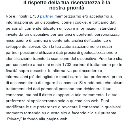
Il rispetto della tua riservatezza è la
nostra priorità
Noi e i nostri 1733
partner
memorizziamo e/o accediamo a
55
informazioni su un dispositivo, come i cookie, e trattiamo dati
personali, come identificatori univoci e informazioni standard
inviate da un dispositivo per annunci e contenuti personalizzati,
misurazione di annunci e contenuti, analisi dell'audience e
Potrebbe slittare ad altra data l'accertamento tecnico
sviluppo dei servizi.
Con la tua autorizzazione noi e i nostri
irripetibile previsto per lunedì 1° luglio a Napoli nell'ambito
partner possiamo utilizzare dati precisi di geolocalizzazione e
delle indagini sull'omicidio aggravato dal metodo mafioso di
identificazione tramite la scansione del dispositivo. Puoi fare clic
Francesco Diviesti, il 26enne barlettano scomparso il 25
per consentire a noi e ai nostri 1733 partner il trattamento per le
aprile e ritrovato quattro giorni dopo, carbonizzato, tra
finalità sopra descritte. In alternativa puoi accedere a
Canosa e Minervino Murge. A causare il possibile rinvio è la
informazioni più dettagliate e modificare le tue preferenze prima
di acconsentire o di negare il consenso.
Si rende noto che alcuni
richiesta di incidente probatorio avanzata dall'avvocato
trattamenti dei dati personali possono non richiedere il tuo
Vincenzo Desiderio, difensore di uno dei cinque indagati
consenso, ma hai il diritto di opporti a tale trattamento. Le tue
(Nicola Dibendetto), con l'obiettivo di svolgere le analisi
preferenze si applicheranno solo a questo sito web. Puoi
genetiche sotto la supervisione del giudice e alla presenza di
modificare le tue preferenze o revocare il consenso in qualsiasi
un perito terzo.
momento tornando su questo sito e facendo clic sul pulsante
"Privacy" in fondo alla pagina web.
L'accertamento – disposto dalla Direzione Distrettuale