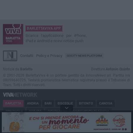
BARLETTAVIVA APP
Scarica l'applicazione per iPhone,
iPad e Android e ricevi notizie push
Contatti
Policy e Privacy
GOCITY NEWS PLATFORM
Notizie da
Barletta
Direttore
Antonio Quinto
© 2001-2026 BarlettaViva è un portale gestito da InnovaNews srl. Partita iva
08059640725. Testata giornalistica telematica registrata presso il Tribunale di
Trani. Tutti i diritti riservati.
BARLETTA
ANDRIA
BARI
BISCEGLIE
BITONTO
CANOSA
CERIGNOLA
CORATO
GIOVINAZZO
MARGHERITA DI SAVOIA
MINERVINO
MODUGNO
MOLFETTA
PUGLIA
RUVO
SAN FERDINANDO
SPINAZZOLA
TERLIZZI
TRANI
TRINITAPOLI