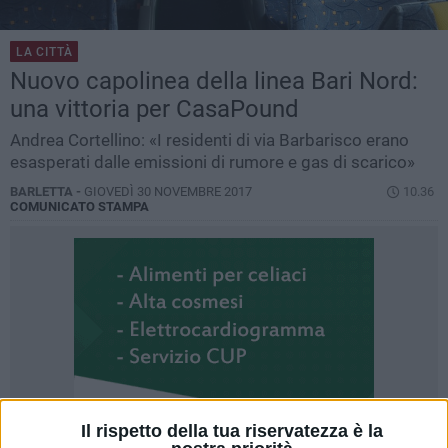
LA CITTÀ
Nuovo capolinea della linea Bari Nord:
una vittoria per CasaPound
Andrea Cortellino: «I residenti di via Barbarisco erano
esasperati dalle emissioni di rumore e gas di scarico»
BARLETTA -
GIOVEDÌ 30 NOVEMBRE 2017
10.36
COMUNICATO STAMPA
Il rispetto della tua riservatezza è la