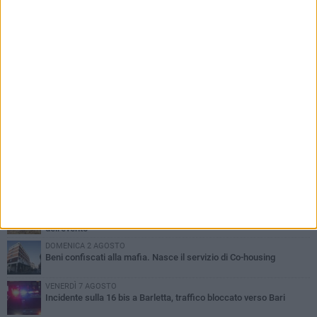
PIÙ LETTI QUESTA SETTIMANA
MERCOLEDÌ 5 AGOSTO
Barletta piange Gioacchino Dagnello: 64enne barlettano investito
all'alba a Trani
GIOVEDÌ 6 AGOSTO
Il ricordo di "Cecco", il benzinaio col sorriso: «Contava i giorni che
lo separavano dalla pensione»
MERCOLEDÌ 5 AGOSTO
Jova Summer Party, giovedì mattina sopralluogo nell'area
dell'evento
DOMENICA 2 AGOSTO
Beni confiscati alla mafia. Nasce il servizio di Co-housing
VENERDÌ 7 AGOSTO
Incidente sulla 16 bis a Barletta, traffico bloccato verso Bari