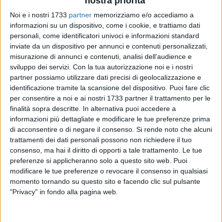
nostra priorità
Noi e i nostri 1733
partner
memorizziamo e/o accediamo a
informazioni su un dispositivo, come i cookie, e trattiamo dati
personali, come identificatori univoci e informazioni standard
198
inviate da un dispositivo per annunci e contenuti personalizzati,
misurazione di annunci e contenuti, analisi dell'audience e
sviluppo dei servizi.
Con la tua autorizzazione noi e i nostri
partner possiamo utilizzare dati precisi di geolocalizzazione e
In seguito allo spostamento del capolinea della linea Bari
identificazione tramite la scansione del dispositivo. Puoi fare clic
Nord, CasaPound Italia ha spiegato come tale fatto possa
per consentire a noi e ai nostri 1733 partner il trattamento per le
ritenersi una vittoria del movimento al fianco dei cittadini
finalità sopra descritte. In alternativa puoi accedere a
barlettani.
informazioni più dettagliate e modificare le tue preferenze prima
di acconsentire o di negare il consenso.
Si rende noto che alcuni
«Il fatto che il capolinea della linea BariNord di Viale Vittorio
trattamenti dei dati personali possono non richiedere il tuo
consenso, ma hai il diritto di opporti a tale trattamento. Le tue
Veneto - Via Barbarisco sia stato finalmente soppresso e
preferenze si applicheranno solo a questo sito web. Puoi
trasferito - afferma Andrea Cortellino, responsabile di
modificare le tue preferenze o revocare il consenso in qualsiasi
CasaPound Italia per la città di Barletta - può considerarsi
momento tornando su questo sito e facendo clic sul pulsante
come una nostra vittoria in una battaglia iniziata circa un
"Privacy" in fondo alla pagina web.
anno fa, quando venimmo contattati dai residenti di via
Barbarisco esasperati dalle continue emissioni di rumore,