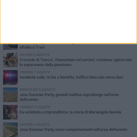
PIÙ LETTI QUESTA SETTIMANA
MERCOLEDÌ 5 AGOSTO
Barletta piange Gioacchino Dagnello: 64enne barlettano investito
all'alba a Trani
GIOVEDÌ 6 AGOSTO
Il ricordo di "Cecco", il benzinaio col sorriso: «Contava i giorni che
lo separavano dalla pensione»
VENERDÌ 7 AGOSTO
Incidente sulla 16 bis a Barletta, traffico bloccato verso Bari
MERCOLEDÌ 5 AGOSTO
Jova Summer Party, giovedì mattina sopralluogo nell'area
dell'evento
VENERDÌ 7 AGOSTO
Da estetista a imprenditrice: la storia di Mariangela Nevola
GIOVEDÌ 6 AGOSTO
Jova Summer Party, nuovi campionamenti nell'area dell'evento