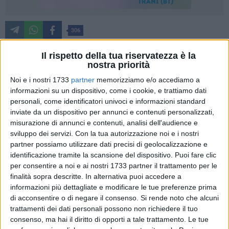
306
Il rispetto della tua riservatezza è la
nostra priorità
Da pochi giorni nella unità operativa di Senologia
Noi e i nostri 1733
partner
memorizziamo e/o accediamo a
dell'Ospedale Dimiccoli di Barletta, diretta dalla dottoressa
informazioni su un dispositivo, come i cookie, e trattiamo dati
Daniela Erriquez, è stata implementata una nuova metodica
personali, come identificatori univoci e informazioni standard
diagnostica – la biopsia guidata da risonanza magnetica –
inviate da un dispositivo per annunci e contenuti personalizzati,
che si aggiunge alla mammografia con mezzo di contrasto
misurazione di annunci e contenuti, analisi dell'audience e
che viene effettuata già da alcuni mesi.
sviluppo dei servizi.
Con la tua autorizzazione noi e i nostri
partner possiamo utilizzare dati precisi di geolocalizzazione e
identificazione tramite la scansione del dispositivo. Puoi fare clic
In tutta la Asl Bt sono presenti 7 mammografi 3D: due sono
per consentire a noi e ai nostri 1733 partner il trattamento per le
in dotazione a Barletta e uno per Andria, Canosa, Bisceglie,
finalità sopra descritte. In alternativa puoi accedere a
Trani e Spinazzola: "si tratta di mammografi di ultima
informazioni più dettagliate e modificare le tue preferenze prima
generazione – dice Daniela Erriquez che ha responsabilità
di acconsentire o di negare il consenso.
Si rende noto che alcuni
clinica sull'uso di tutte le apparecchiature senologiche – tutti
trattamenti dei dati personali possono non richiedere il tuo
sono altamente performanti e vengono utilizzati sia per la
consenso, ma hai il diritto di opporti a tale trattamento. Le tue