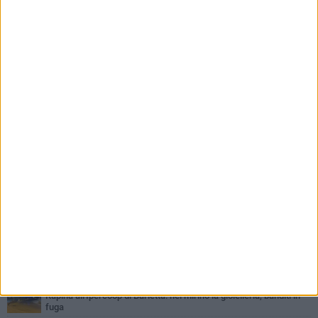
PIÙ LETTI QUESTA SETTIMANA
VENERDÌ 31 LUGLIO
Inaugurato il nuovo parcheggio nella stazione di Barletta
MERCOLEDÌ 5 AGOSTO
Barletta piange Gioacchino Dagnello: 64enne barlettano investito
all'alba a Trani
GIOVEDÌ 30 LUGLIO
Rapina all'Ipercoop di Barletta: nel mirino la gioielleria, banditi in
fuga