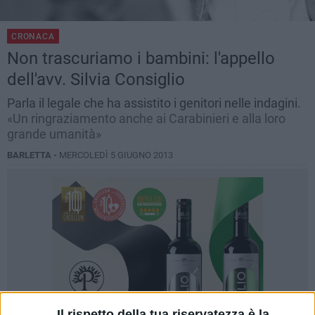
CRONACA
Non trascuriamo i bambini: l'appello
dell'avv. Silvia Consiglio
Parla il legale che ha assistito i genitori nelle indagini.
«Un ringraziamento anche ai Carabinieri e alla loro
grande umanità»
BARLETTA -
MERCOLEDÌ 5 GIUGNO 2013
Il rispetto della tua riservatezza è la