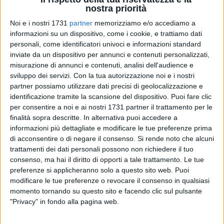
nostra priorità
Noi e i nostri 1731
partner
memorizziamo e/o accediamo a
informazioni su un dispositivo, come i cookie, e trattiamo dati
personali, come identificatori univoci e informazioni standard
inviate da un dispositivo per annunci e contenuti personalizzati,
misurazione di annunci e contenuti, analisi dell'audience e
sviluppo dei servizi.
Con la tua autorizzazione noi e i nostri
partner possiamo utilizzare dati precisi di geolocalizzazione e
«In qualità di legale che ha assistito quattro genitori sino
identificazione tramite la scansione del dispositivo. Puoi fare clic
all'emissione dell'ordinanza cautelare emessa dal G.I.P. nei
per consentire a noi e ai nostri 1731 partner il trattamento per le
confronti dell'insegnante di Barletta indagata per presunti
finalità sopra descritte. In alternativa puoi accedere a
maltrattamenti nei confronti dei loro figli e di altri bambini
informazioni più dettagliate e modificare le tue preferenze prima
frequentanti la stessa classe, ci tengo a precisare che il
di acconsentire o di negare il consenso.
Si rende noto che alcuni
risultato ad oggi raggiunto è frutto di un lavoro di grande
trattamenti dei dati personali possono non richiedere il tuo
sinergia tra più professionisti». A rilasciare la seguente
consenso, ma hai il diritto di opporti a tale trattamento. Le tue
preferenze si applicheranno solo a questo sito web. Puoi
dichiarazione è l'avvocato Silvia Consiglio, legale dei genitori
modificare le tue preferenze o revocare il consenso in qualsiasi
che hanno sollevato il caso di maltrattamenti alla scuola "De
momento tornando su questo sito e facendo clic sul pulsante
Nicola" di Barletta: nella prima fase l'avvocato è stata vicina
"Privacy" in fondo alla pagina web.
ai genitori e ai bambini, fino alla data in cui la vicend è
balzata agli onori di cronaca con l'arresto della maestra