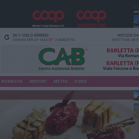
PI
26
°C
CIELO SERENO
NOTIZIE D
31°
DOMANI MIN
24°
MAX
A
BARLETTA
DIRETTORE
ANTO
RUBRICHE
IREPORT
METEO
VIDEO