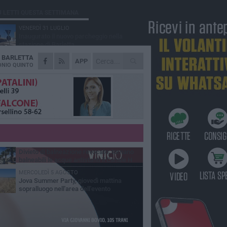
Ù LETTI QUESTA SETTIMANA
VENERDÌ 31 LUGLIO
Inaugurato il nuovo parcheggio nella
stazione di Barletta
A
BARLETTA
MERCOLEDÌ 5 AGOSTO
APP
Barletta piange Gioacchino Dagnello:
NIO QUINTO
64enne barlettano investito all'alba a Trani
GIOVEDÌ 30 LUGLIO
Rapina all'Ipercoop di Barletta: nel mirino la
gioielleria, banditi in fuga
DOMENICA 2 AGOSTO
Beni confiscati alla mafia. Nasce il servizio
di Co-housing
VENERDÌ 31 LUGLIO
Divieto di balneazione revocato, tornano
balneabili le acque antistanti il Canale H
MERCOLEDÌ 5 AGOSTO
Jova Summer Party, giovedì mattina
sopralluogo nell'area dell'evento