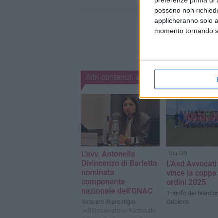
preferenze prima di 
possono non richieder
applicheranno solo a
momento tornando su 
Altri contenuti a tema
L’avv. Antonella
CALCIO
Divincenzo di Barletta
L’Asd Avvocati
nominata
vince la coppa
componente
ordini 2025
nazionale dell’ONAC
Trionfo dei bianco
Incarico di prestigio
Gabicce
nell'Osservatorio Nazionale