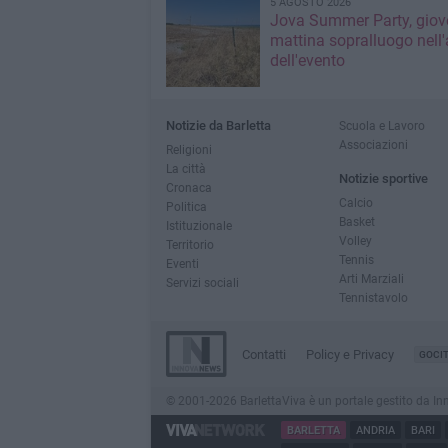
5 AGOSTO 2026
Jova Summer Party, giov
mattina sopralluogo nell'
dell'evento
Notizie da Barletta
Scuola e Lavoro
Associazioni
Religioni
La città
Notizie sportive
Cronaca
Calcio
Politica
Basket
Istituzionale
Volley
Territorio
Tennis
Eventi
Arti Marziali
Servizi sociali
Tennistavolo
Contatti
Policy e Privacy
GOCI
© 2001-2026 BarlettaViva è un portale gestito da Innov
BARLETTA
ANDRIA
BARI