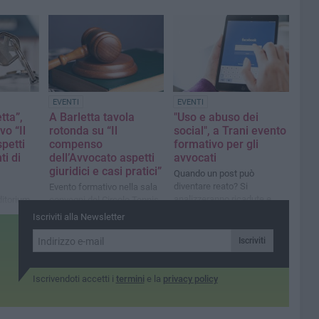
EVENTI
EVENTI
tta”,
A Barletta tavola
"Uso e abuso dei
vo “Il
rotonda su “Il
social", a Trani evento
petti
compenso
formativo per gli
ti di
dell’Avvocato aspetti
avvocati
giuridici e casi pratici”
Quando un post può
diventare reato? Si
Evento formativo nella sala
analizzeranno ricadute e
ditorium
convegni del Circolo Tennis
limiti deontologici
n Paolo
Iscriviti alla Newsletter
Iscriviti
Iscrivendoti accetti i
termini
e la
privacy policy