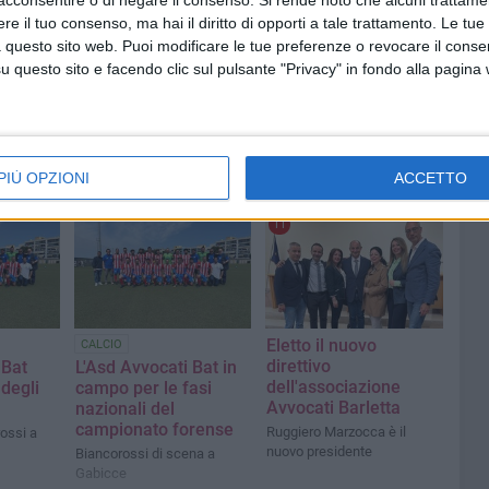
acconsentire o di negare il consenso.
Si rende noto che alcuni trattamen
e il tuo consenso, ma hai il diritto di opporti a tale trattamento. Le tue
 questo sito web. Puoi modificare le tue preferenze o revocare il conse
questo sito e facendo clic sul pulsante "Privacy" in fondo alla pagina
PIÙ OPZIONI
ACCETTO
11
Eletto il nuovo
CALCIO
direttivo
 Bat
L'Asd Avvocati Bat in
dell'associazione
 degli
campo per le fasi
Avvocati Barletta
nazionali del
campionato forense
Ruggiero Marzocca è il
rossi a
nuovo presidente
Biancorossi di scena a
Gabicce