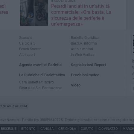
5 AGOSTO 2026
edì
Petardi lanciati in un'attività
area
commerciale: «Ora basta. La
sicurezza delle periferie è
un'emergenza»
Scacchi
Barletta Giuridica
Calcio a 5
Bar.S.A. informa
Beach Soccer
Auto e motori
Altri sport
In Web Veritas
I
Agenda eventi di Barletta
Segnalazioni iReport
R
B
Le Rubriche di BarlettaViva
Previsioni meteo
i
Cara Barletta ti scrivo
Video
Sicur.a.l.a S.r.l Formazione
TY NEWS PLATFORM
aNews srl. Partita iva 08059640725. Testata giornalistica telematica registrata presso
BISCEGLIE
BITONTO
CANOSA
CERIGNOLA
CORATO
GIOVINAZZO
MARGHE