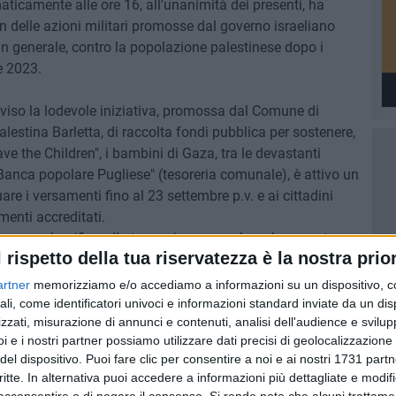
aticamente alle ore 16, all'unanimità dei presenti, ha
n delle azioni militari promosse dal governo israeliano
, in generale, contro la popolazione palestinese dopo i
e 2023.
iviso la lodevole iniziativa, promossa dal Comune di
lestina Barletta, di raccolta fondi pubblica per sostenere,
ve the Children", i bambini di Gaza, tra le devastanti
 "Banca popolare Pugliese" (tesoreria comunale), è attivo un
re i versamenti fino al 23 settembre p.v. e ai cittadini
enti accreditati.
a mezzo bonifico alla tesoreria comunale, sul seguente
l rispetto della tua riservatezza è la nostra prior
766.
artner
memorizziamo e/o accediamo a informazioni su un dispositivo, c
lio Direttivo e il Comitato Scientifico dell'Associazione ha
ali, come identificatori univoci e informazioni standard inviate da un di
bonificare, con l'auspicio che anche gli altri colleghi
zzati, misurazione di annunci e contenuti, analisi dell'audience e svilupp
i e i nostri partner possiamo utilizzare dati precisi di geolocalizzazione 
etto, in segno concreto di solidarietà.
del dispositivo. Puoi fare clic per consentire a noi e ai nostri 1731 partn
critte. In alternativa puoi accedere a informazioni più dettagliate e modif