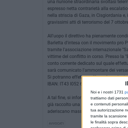
una riunione straordinaria svoltasi telem
espresso netta contrarietà alla escalatio
nella striscia di Gaza, in Cisgiordania e
gravissimi atti di terrorismo del 7 ottobr
All'uopo il direttivo ha pienamente cond
Barletta d'intesa con il movimento pro Pa
tramite l'associazione internazionale "Sa
vittime del conflitto in corso. Presso la
conto corrente dedicato sul quale effettua
sarà comunicato l'ammontare dei versam
Si potranno effettuare libere donazioni 
I
IBAN: IT43 I052 6241 350C C051 1366 
Noi e i nostri 1731
p
A tal fine, si informa che l'intero Consig
trattiamo dati person
già raccolto una somma che provvederà a 
e contenuti personali
tua autorizzazione no
aderiscano massivamente al prefato prog
tramite la scansione 
le finalità sopra des
AVVOCATI