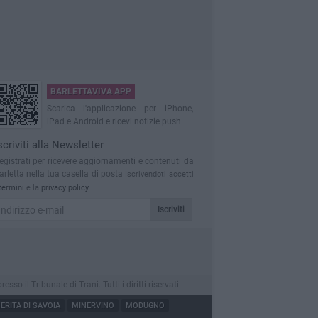
BARLETTAVIVA APP
Scarica l'applicazione per iPhone,
iPad e Android e ricevi notizie push
scriviti alla Newsletter
egistrati per ricevere aggiornamenti e contenuti da
arletta nella tua casella di posta
Iscrivendoti accetti
termini
e la
privacy policy
Iscriviti
 il Tribunale di Trani. Tutti i diritti riservati.
RITA DI SAVOIA
MINERVINO
MODUGNO