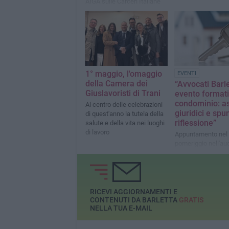
AIGA sulle Carceri Italiane
1° maggio, l'omaggio
EVENTI
della Camera dei
“Avvocati Barle
Giuslavoristi di Trani
evento formati
condominio: as
Al centro delle celebrazioni
giuridici e spun
di quest'anno la tutela della
riflessione”
salute e della vita nei luoghi
di lavoro
Appuntamento nel
pomeriggio nell'au
della Chiesa di Sa
RICEVI AGGIORNAMENTI E
CONTENUTI DA BARLETTA
GRATIS
NELLA TUA E-MAIL