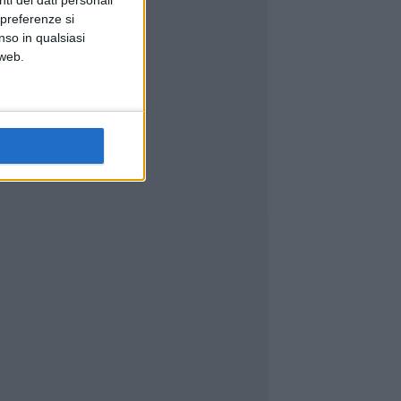
ti dei dati personali
 preferenze si
nso in qualsiasi
 web.