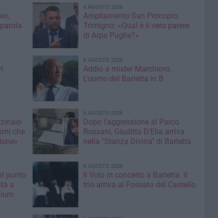
6 AGOSTO 2026
io,
Ampliamento San Procopio,
 parola
Trimigno: «Qual è il vero parere
di Arpa Puglia?»
6 AGOSTO 2026
i
Addio a mister Marchioro.
L'uomo del Barletta in B
6 AGOSTO 2026
nzinaio
Dopo l'aggressione al Parco
orni che
Rossani, Giuditta D'Elia arriva
ione»
nella "Stanza Divina" di Barletta
6 AGOSTO 2026
il punto
Il Volo in concerto a Barletta: il
ità a
trio arriva al Fossato del Castello
mium