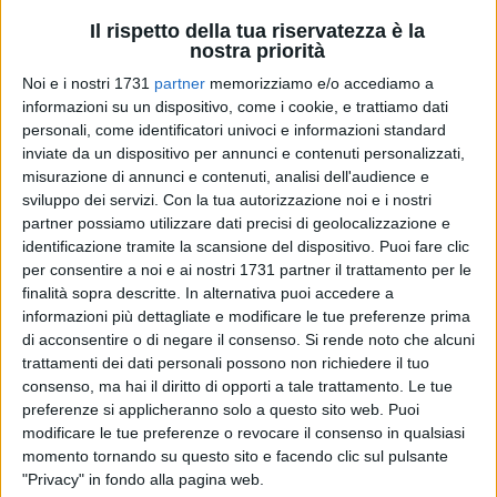
Il rispetto della tua riservatezza è la
nostra priorità
Noi e i nostri 1731
partner
memorizziamo e/o accediamo a
informazioni su un dispositivo, come i cookie, e trattiamo dati
personali, come identificatori univoci e informazioni standard
inviate da un dispositivo per annunci e contenuti personalizzati,
«La Bat non interessa al Pd. Il nostro territorio oggi è orfano.
misurazione di annunci e contenuti, analisi dell'audience e
Il nostro partito ci ha ignorato e ci ignora. Il presidente
sviluppo dei servizi.
Con la tua autorizzazione noi e i nostri
Vendola si farà carico del vuoto che c'è». Il neo eletto
partner possiamo utilizzare dati precisi di geolocalizzazione e
identificazione tramite la scansione del dispositivo. Puoi fare clic
consigliere regionale e segretario provinciale Pd, Ruggiero
per consentire a noi e ai nostri 1731 partner il trattamento per le
Mennea, lamenta la «disparità di trattamento dei vertici
finalità sopra descritte. In alternativa puoi accedere a
regionali del Partito Democratico nell'assegnazione degli
informazioni più dettagliate e modificare le tue preferenze prima
incarichi istituzionali». Lo ha fatto nella conferenza stampa,
di acconsentire o di negare il consenso.
Si rende noto che alcuni
convocata in Consiglio regionale, per spiegare le ragioni
trattamenti dei dati personali possono non richiedere il tuo
della sua protesta, che rischiava di portarlo a «disertare la
consenso, ma hai il diritto di opporti a tale trattamento. Le tue
prima riunione in Aula». È stato un colloquio con Vendola ad
preferenze si applicheranno solo a questo sito web. Puoi
modificare le tue preferenze o revocare il consenso in qualsiasi
indurlo a partecipare alla seduta d'insediamento, per rispetto
momento tornando su questo sito e facendo clic sul pulsante
istituzionale, per evitare strumentalizzazioni e perché «il
"Privacy" in fondo alla pagina web.
presidente della Regione è stato l'unico a farsi carico delle