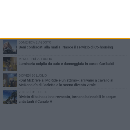
PIÙ LETTI QUESTA SETTIMANA
GIOVEDÌ 30 LUGLIO
Rapina all'Ipercoop di Barletta: nel mirino la gioielleria, banditi in
fuga
VENERDÌ 31 LUGLIO
Inaugurato il nuovo parcheggio nella stazione di Barletta
DOMENICA 2 AGOSTO
Beni confiscati alla mafia. Nasce il servizio di Co-housing
MERCOLEDÌ 29 LUGLIO
Luminaria colpita da auto e danneggiata in corso Garibaldi
GIOVEDÌ 30 LUGLIO
«Dal McDrive al McRide è un attimo»: arrivano a cavallo al
McDonald's di Barletta e la scena diventa virale
VENERDÌ 31 LUGLIO
Divieto di balneazione revocato, tornano balneabili le acque
antistanti il Canale H