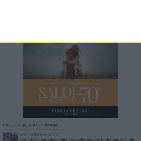
7 AGOSTO 2026
Cinema Fuori Museo, a Trani tre nuovi
appuntamenti tra i grandi classici del cinema
PIÙ LETTI QUESTA SETTIMANA
MERCOLEDÌ 5 AGOSTO
Barletta piange Gioacchino Dagnello: 64enne barlettano investito