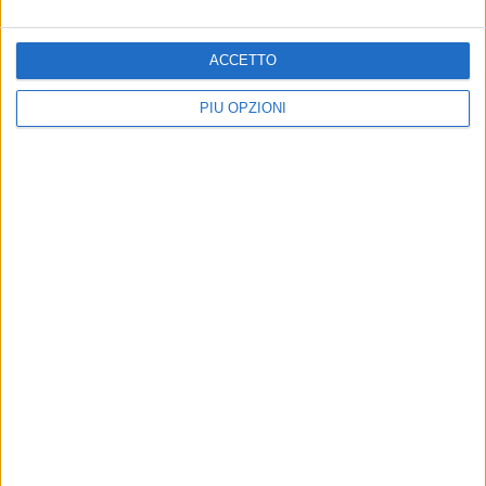
professa un tipo di impegno politico che è completamente
opposto rispetto a quello che viene invece praticato».
ACCETTO
E la carriera di Caracciolo?
PIÙ OPZIONI
«Questo lo saprà Caracciolo. Non mi occupo delle carriere
degli altri».