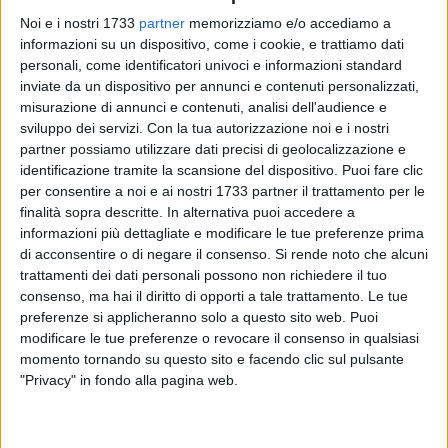
cui è stata respinta la richiesta di deroga (in quanto
Noi e i nostri 1733
partner
memorizziamo e/o accediamo a
consigliere regionale) per partecipare alla competizione, e
informazioni su un dispositivo, come i cookie, e trattiamo dati
che sostiene di non aver ricevuto alcuna comunicazione
personali, come identificatori univoci e informazioni standard
delle motivazioni a riguardo.
inviate da un dispositivo per annunci e contenuti personalizzati,
misurazione di annunci e contenuti, analisi dell'audience e
sviluppo dei servizi.
Con la tua autorizzazione noi e i nostri
Consigliere Mennea, facciamo innanzitutto un po' di
partner possiamo utilizzare dati precisi di geolocalizzazione e
chiarezza. Con le decisioni dei giorni scorsi, lei è
identificazione tramite la scansione del dispositivo. Puoi fare clic
attualmente consigliere del gruppo misto?
per consentire a noi e ai nostri 1733 partner il trattamento per le
«No. Noi abbiamo soltanto dichiarato l'autosospensione
finalità sopra descritte. In alternativa puoi accedere a
dalla partecipazione ai lavori del gruppo del Pd. Non
informazioni più dettagliate e modificare le tue preferenze prima
abbiamo costituito un nuovo gruppo, né aderiamo al gruppo
di acconsentire o di negare il consenso.
Si rende noto che alcuni
trattamenti dei dati personali possono non richiedere il tuo
misto, pur potendo costituire un nuovo gruppo: bastano
consenso, ma hai il diritto di opporti a tale trattamento. Le tue
infatti 3 consiglieri regionali, secondo lo statuto, per creare
preferenze si applicheranno solo a questo sito web. Puoi
un nuovo gruppo consiliare, con dipendenti, uffici. Non
modificare le tue preferenze o revocare il consenso in qualsiasi
l'abbiamo fatto perché non è questo lo scopo, di renderci
momento tornando su questo sito e facendo clic sul pulsante
autonomi o di appesantire il bilancio del consiglio regionale.
"Privacy" in fondo alla pagina web.
Il nostro è un gruppo onlus, politicamente onlus, cioè non
costa niente, ed è un modo per prendere le distanze dalle
decisioni del partito nazionale e regionale, rispetto alle