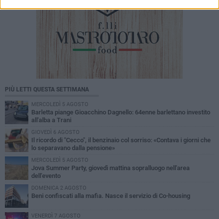
PIÙ LETTI QUESTA SETTIMANA
MERCOLEDÌ 5 AGOSTO
Barletta piange Gioacchino Dagnello: 64enne barlettano investito
all'alba a Trani
GIOVEDÌ 6 AGOSTO
Il ricordo di "Cecco", il benzinaio col sorriso: «Contava i giorni che
lo separavano dalla pensione»
MERCOLEDÌ 5 AGOSTO
Jova Summer Party, giovedì mattina sopralluogo nell'area
dell'evento
DOMENICA 2 AGOSTO
Beni confiscati alla mafia. Nasce il servizio di Co-housing
VENERDÌ 7 AGOSTO