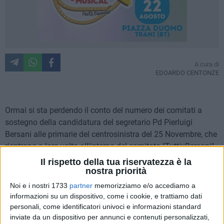
A cura di
EDOARDO CENTONZE
Ormai si sta perdendo il conto del numero dei comitati a
sostegno della candidatura del segretario Pd Pierluigi
Bersani alle primarie del centrosinistra del 25 Novembre, che
rientrano a loro volta all'interno del comitato "TuttixBersani".
A Barletta, in una conferenza stampa, hanno presentato il
Il rispetto della tua riservatezza è la
comitato "Domani Italia con Bersani al centro" (creato
nostra priorità
dall'area Modem del Pd, e coordinato a livello nazionale
Noi e i nostri 1733
partner
memorizziamo e/o accediamo a
dall'ex ministro dell'Istruzione, Beppe Fioroni), il consigliere
informazioni su un dispositivo, come i cookie, e trattiamo dati
regionale del Pd, Ruggiero Mennea, l'ex vicesegretaria del Pd
personali, come identificatori univoci e informazioni standard
inviate da un dispositivo per annunci e contenuti personalizzati,
di Barletta, Caterina Spadafora, e il capogruppo consiliare