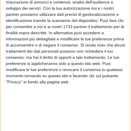
misurazione di annunci e contenuti, analisi dell'audience e
del Pd a Trinitapoli, Donato Piccinino. «I nostri comitati sono
sviluppo dei servizi.
Con la tua autorizzazione noi e i nostri
diversi da quelli dell'area Bersani, in quanto l'area Modem ha
partner possiamo utilizzare dati precisi di geolocalizzazione e
sostenuto al congresso la mozione di Franceschini - ha detto
identificazione tramite la scansione del dispositivo. Puoi fare clic
Mennea - Riteniamo comunque che il segretario Bersani,
per consentire a noi e ai nostri 1733 partner il trattamento per le
rispetto a Renzi, incarni meglio lo spirito del Pd, e abbia
finalità sopra descritte. In alternativa puoi accedere a
maggiori competenze per governare il paese. Vogliamo
informazioni più dettagliate e modificare le tue preferenze prima
di acconsentire o di negare il consenso.
Si rende noto che alcuni
essere riferimento di quella parte del Pd di provenienza
trattamenti dei dati personali possono non richiedere il tuo
cattolico-democratica, un ponte per un'alleanza con la parte
consenso, ma hai il diritto di opporti a tale trattamento. Le tue
moderata del paese. Essere riformisti significa avere una
preferenze si applicheranno solo a questo sito web. Puoi
visione equilibrata e bilanciata del paese. Crediamo che nel
modificare le tue preferenze o revocare il consenso in qualsiasi
Pd ci sia bisogno di far venir fuori la parte migliore delle
momento tornando su questo sito e facendo clic sul pulsante
diverse identità». «Bersani ha anteposto il programma alla
"Privacy" in fondo alla pagina web.
campagna mediatica - ha detto Spadafora - con i dieci punti
della Carta d'Intenti, che ha come pilastri democrazia e
lavoro. Durante queste primarie vogliamo affermare che c'è
un Pd differente». «Riteniamo che la coalizione costituita
(Pd, Sel, Psi) sia riduttiva per il governo del paese - ha
aggiunto Piccinino, a sostegno di un allargamento al centro -
».