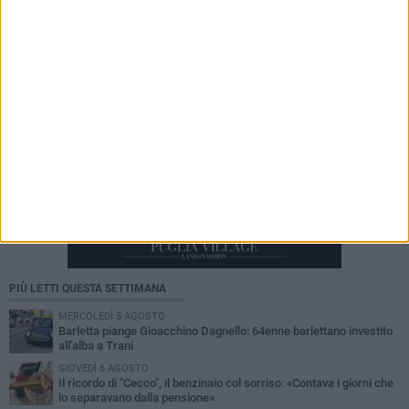
divisioni»
PIÙ LETTI QUESTA SETTIMANA
MERCOLEDÌ 5 AGOSTO
Barletta piange Gioacchino Dagnello: 64enne barlettano investito
all'alba a Trani
GIOVEDÌ 6 AGOSTO
Il ricordo di "Cecco", il benzinaio col sorriso: «Contava i giorni che
lo separavano dalla pensione»