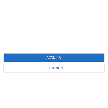
Altri contenuti a tema
ACCETTO
PIÙ OPZIONI
Auto persona con disabilità
Crisi politica, Sinistra
vandalizzata, Sinistra
Italiana: «Barletta ha
Italiana: «Profonda
bisogno di altro»
amarezza»
La nota del circolo cittadino
La nota del circolo cittadino