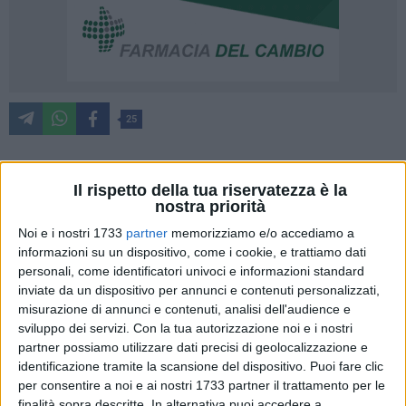
25
Il rispetto della tua riservatezza è la
«Il sindaco Cannito e la sua maggioranza di destra
nostra priorità
nell'ordine del giorno del consiglio comunale di Barletta del
Noi e i nostri 1733
partner
memorizziamo e/o accediamo a
17/12.2025 hanno calendarizzato l'approvazione della
informazioni su un dispositivo, come i cookie, e trattiamo dati
delibera sulla zona B5 del Piano Regolatore Generale. Un
personali, come identificatori univoci e informazioni standard
provvedimento devastante per la città e per il benessere delle
inviate da un dispositivo per annunci e contenuti personalizzati,
future generazioni. Mi ero già espressa su tale
misurazione di annunci e contenuti, analisi dell'audience e
provvedimento. Lo ripropongo qui, affinché gli
sviluppo dei servizi.
Con la tua autorizzazione noi e i nostri
amministratori della città possano avere elementi di
partner possiamo utilizzare dati precisi di geolocalizzazione e
valutazione. Scusate la lunghezza, ma ci sono questioni che
identificazione tramite la scansione del dispositivo. Puoi fare clic
per consentire a noi e ai nostri 1733 partner il trattamento per le
non possono essere affrontate con uno spot». Si legge nella
finalità sopra descritte. In alternativa puoi accedere a