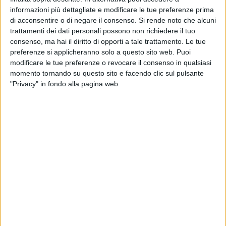
nota di Maria Campese, della segreteria nazionale di Sinistra
informazioni più dettagliate e modificare le tue preferenze prima
Italiana.
di acconsentire o di negare il consenso.
Si rende noto che alcuni
trattamenti dei dati personali possono non richiedere il tuo
«Il Consiglio Comunale di Barletta lo scorso 10 luglio ha
consenso, ma hai il diritto di opporti a tale trattamento. Le tue
adottato la proposta di delibera n. 70/2025, inerente la
preferenze si applicheranno solo a questo sito web. Puoi
cosiddetta zona B5 del Piano Regolatore Generale vigente.
modificare le tue preferenze o revocare il consenso in qualsiasi
momento tornando su questo sito e facendo clic sul pulsante
L'oggetto della delibera riporta la dicitura: "Rettifica
"Privacy" in fondo alla pagina web.
interpretativa ai sensi …".
Con tale delibera l'amministrazione comunale intende
rendere edificabili aree ricomprese su tutto il territorio
comunale originariamente dedicate a standard e servizi,
quindi una vera e propria mega variante urbanistica,
facendola passare come rettifica interpretativa della norma,
di una norma che però ha carattere di legge nazionale. In
sintesi: meno servizi, più cemento.
La legge urbanistica quadro nazionale n. 1150 del 1942
detta le norme, i principi, le prescrizioni a cui tutte le leggi
urbanistiche regionali e tutti i provvedimenti in tema