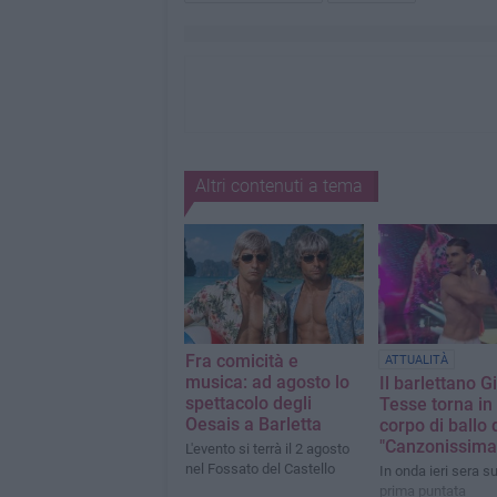
Altri contenuti a tema
Fra comicità e
ATTUALITÀ
musica: ad agosto lo
Il barlettano G
spettacolo degli
Tesse torna in
Oesais a Barletta
corpo di ballo 
"Canzonissima
L'evento si terrà il 2 agosto
nel Fossato del Castello
In onda ieri sera su
prima puntata