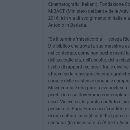
Cinematografici Italiani), Fondazione Co
MiBACT (Ministero dei beni e delle Attiv
2016, è in via di svolgimento in Italia e 
Antonio in Barletta.
"Se il termine 'misericordia' – spiega Ri
Dio biblico che trova la sua massima esp
nel contempo, come non poche menti lai
dell'accoglienza, dell'ascolto, della rela
livello di rapporti reciproci, tra le divers
attraverso le rassegne cinematografiche e
cuore e delle esistenze umane e comprend
Misericordia è una parola evangelica mo
perché in essa dovremmo contemplare il c
esso. Viceversa, la parola conflitto è pi
pensiero di Papa Francesco 'conflitto e 
di una cultura laica (il conflitto) può st
cristiana' (la misericordia) (Alberto Aso