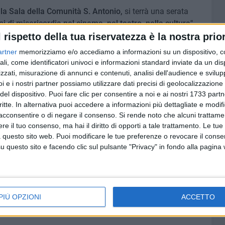
la Sala della Comunità S. Antonio,
si terrà una serata
 misericordia nel cinema, nel teatro, nella cultura".
l rispetto della tua riservatezza è la nostra prior
artner
memorizziamo e/o accediamo a informazioni su un dispositivo, c
ali, come identificatori univoci e informazioni standard inviate da un di
grafico
zzati, misurazione di annunci e contenuti, analisi dell'audience e svilupp
teatrale
i e i nostri partner possiamo utilizzare dati precisi di geolocalizzazione 
eatrale
del dispositivo. Puoi fare clic per consentire a noi e ai nostri 1733 partn
critte. In alternativa puoi accedere a informazioni più dettagliate e modif
acconsentire o di negare il consenso.
Si rende noto che alcuni trattamen
nte Associazione Sala della Comunità S. Antonio
e il tuo consenso, ma hai il diritto di opporti a tale trattamento. Le tue
 questo sito web. Puoi modificare le tue preferenze o revocare il conse
questo sito e facendo clic sul pulsante "Privacy" in fondo alla pagina
ani e adulti condotto da Carmen de Pinto e Francesco
PIÙ OPZIONI
ACCETTO