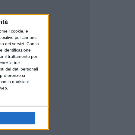
ità
ome i cookie, e
spositivo per annunci
o dei servizi.
Con la
e identificazione
er il trattamento per
icare le tue
ti dei dati personali
 preferenze si
nso in qualsiasi
 web.