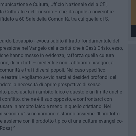
municazione e Cultura, Ufficio Nazionale della CEI,
ità Culturali e del Turismo – che, da aprile a novembre
affidato a 60 Sale della Comunità, tra cui quella di S.
ccardo Losappio - evoca subito il tratto fondamentale del
ressione nel Vangelo della carità che è Gesù Cristo, esso,
che hanno messo in evidenza, rafforza quella cultura
zione, di cui tutti – credenti e non - abbiamo bisogno, a
e comunità e trai i diversi popoli. Nel caso specifico,
 teatrali, vogliamo avvicinarci ai desideri profondi del
ere la necessità di aprire prospettive di senso.
lto poco usata in ambito laico e questo è un limite anche
onflitto, che ne è il suo opposto, e confrontarci con
ù usata in ambito laico e meno in quello cristiano. Nel
misericordia' si richiamano e stanno assieme. 'Il prodotto
are assieme con il prodotto tipico di una cultura evangelico-
r Rosa)
"