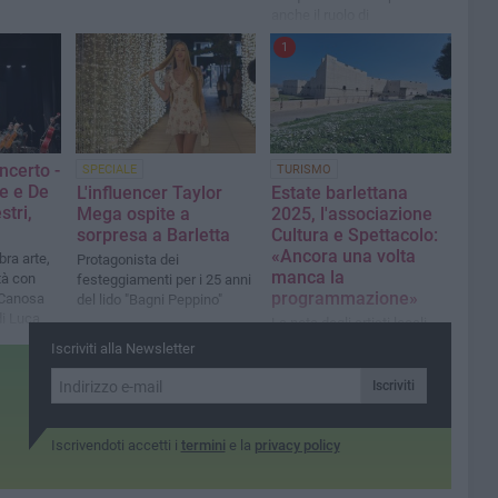
anche il ruolo di
Ambassador Ufficale
1
oncerto -
SPECIALE
TURISMO
e e De
L'influencer Taylor
Estate barlettana
stri,
Mega ospite a
2025, l'associazione
sorpresa a Barletta
Cultura e Spettacolo:
«Ancora una volta
bra arte,
Protagonista dei
manca la
tà con
festeggiamenti per i 25 anni
programmazione»
 Canosa
del lido "Bagni Peppino"
di Luca
La nota degli artisti locali
Iscriviti alla Newsletter
Iscriviti
Iscrivendoti accetti i
termini
e la
privacy policy