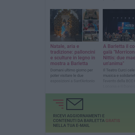
Natale, aria e
A Barletta il c
tradizione: palloncini
galà "Morricon
e sculture in legno in
Nittis: due mae
mostra a Barletta
un'anima"
Domani ultimo giorno per
Il Teatro Curci cele
poter visitare le due
musica e solidarie
esposizioni a Sant'Antonio
l'evento della BCC
Loconia e Il Dono 
RICEVI AGGIORNAMENTI E
CONTENUTI DA BARLETTA
GRATIS
NELLA TUA E-MAIL