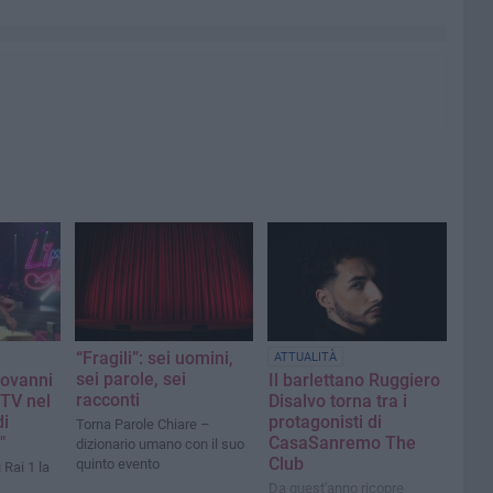
“Fragili”: sei uomini,
ATTUALITÀ
sei parole, sei
iovanni
Il barlettano Ruggiero
racconti
 TV nel
Disalvo torna tra i
di
protagonisti di
Torna Parole Chiare –
"
CasaSanremo The
dizionario umano con il suo
Club
quinto evento
 Rai 1 la
Da quest'anno ricopre