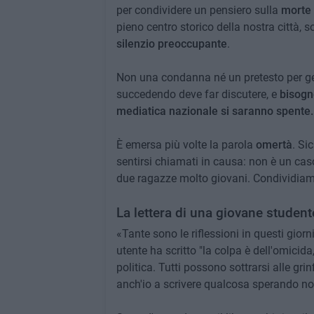
per condividere un pensiero sulla
morte 
pieno centro storico della nostra città, s
silenzio preoccupante
.
Non una condanna né un pretesto per gett
succedendo deve far discutere, e
bisogn
mediatica nazionale si saranno spente.
È emersa più volte la parola
omertà
. Si
sentirsi chiamati in causa: non è un caso
due ragazze molto giovani. Condividiamo co
La lettera di una giovane student
«Tante sono le riflessioni in questi giorn
utente ha scritto "la colpa è dell'omicida,
politica. Tutti possono sottrarsi alle gri
anch'io a scrivere qualcosa sperando no