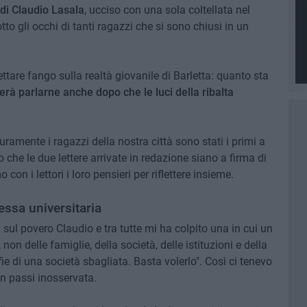
di Claudio Lasala
, ucciso con una sola coltellata nel
otto gli occhi di tanti ragazzi che si sono chiusi in un
are fango sulla realtà giovanile di Barletta: quanto sta
erà parlarne anche dopo che le luci della ribalta
curamente i ragazzi della nostra città sono stati i primi a
 che le due lettere arrivate in redazione siano a firma di
n i lettori i loro pensieri per riflettere insieme.
essa universitaria
i sul povero Claudio e tra tutte mi ha colpito una in cui un
 non delle famiglie, della società, delle istituzioni e della
nfie di una società sbagliata. Basta volerlo". Così ci tenevo
n passi inosservata.