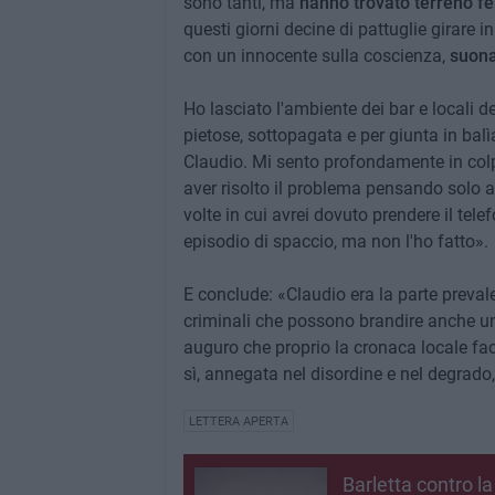
sono tanti, ma
hanno trovato terreno fer
questi giorni decine di pattuglie girare 
con un innocente sulla coscienza,
suona
Ho lasciato l'ambiente dei bar e locali d
pietose, sottopagata e per giunta in balì
Claudio. Mi sento profondamente in colp
aver risolto il problema pensando solo 
volte in cui avrei dovuto prendere il tele
episodio di spaccio, ma non l'ho fatto».
E conclude: «Claudio era la parte prevale
criminali che possono brandire anche un c
auguro che proprio la cronaca locale f
sì, annegata nel disordine e nel degrad
LETTERA APERTA
Barletta contro la