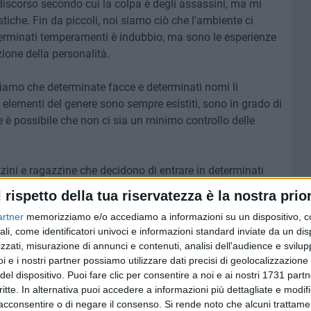
l discorso secondo cui la colpa è degli assassini, ma mi
che. Fin da piccoli, noi siamo ciò che l'ambiente ci
erminati temperamenti è indubbio, ma sono le esperienze
ione della personalità.
tiamo che determinate facce e determinati nomi li
 elementi del genere sono sempre esistiti, sono in grado di
e è possibile che non ci sia un minimo controllo delle
azzini e ragazzine che decidono di entrare in determinati
icologicamente e
vogliono cercare di sentirsi accettati in
l rispetto della tua riservatezza è la nostra prior
tori non si accorgono di questi segnali? E inoltre perché
artner
memorizziamo e/o accediamo a informazioni su un dispositivo, c
con psicologi e educatori?
ali, come identificatori univoci e informazioni standard inviate da un di
zzati, misurazione di annunci e contenuti, analisi dell'audience e svilupp
meglio»
i e i nostri partner possiamo utilizzare dati precisi di geolocalizzazione 
 vorrei parlare della sicurezza della nostra città. Come ho
del dispositivo. Puoi fare clic per consentire a noi e ai nostri 1731 partn
critte. In alternativa puoi accedere a informazioni più dettagliate e modif
ono determinate facce o nomi, quindi mi chiedo, come è
acconsentire o di negare il consenso.
Si rende noto che alcuni trattamen
 noti alle forze dell'ordine? Perché si fa finta di non