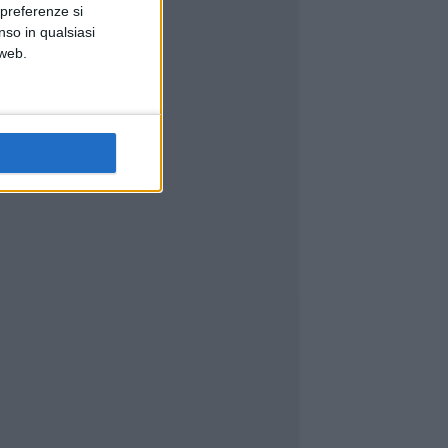
 preferenze si
nso in qualsiasi
 web.