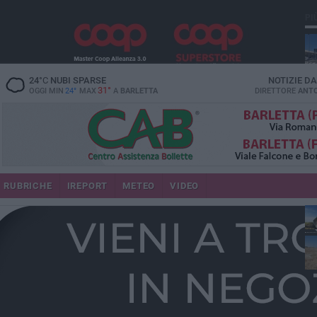
PI
24
°C
NUBI SPARSE
NOTIZIE D
31°
OGGI MIN
24°
MAX
A
BARLETTA
DIRETTORE
ANTO
RUBRICHE
IREPORT
METEO
VIDEO