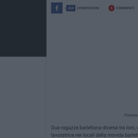
464
CONDIVISIONI
8
COMMENTI
Powere
Due ragazze barlettane diverse tra loro, u
lavoratrice nei locali della movida barle