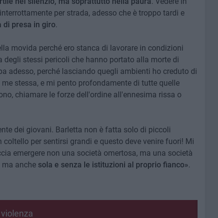
tile nel silenzio, ma soprattutto nella paura
. Vedere in
ininterrottamente per strada, adesso che è troppo tardi e
 di presa in giro
.
ella movida perché ero stanca di lavorare in condizioni
a degli stessi pericoli che hanno portato alla morte di
a adesso, perché lasciando quegli ambienti ho creduto di
a me stessa, e mi pento profondamente di tutte quelle
fono, chiamare le forze dell'ordine all'ennesima rissa o
nte dei giovani. Barletta non è fatta solo di piccoli
oltello per sentirsi grandi e questo deve venire fuori! Mi
accia emergere non una società omertosa, ma una società
o, ma anche
sola e senza le istituzioni al proprio fianco»
.
 violenza