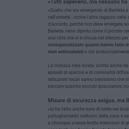
«Tutti sapevano, ma nessuno ha 
«Quello che sta emergendo di Barletta è
nell'omertà - scrive l'altra ragazza nell
d'accordo, perché non deve emergere sol
Barletta viene dipinta come il piccolo ce
una città che si è chiusa nel silenzio p
consapevolizzato quanto hanno fatto mal
stati sottovalutati
e sta sostanzialmente
La cronaca nera locale, scritta anche da
episodi di spaccio e di criminalità diffu
istituzioni locali sanno benissimo che s
beccare qualche piccolo spacciatore, non 
Misure di sicurezza esigue, ma Ba
«Io ho fatto anche turni di notte nei loca
pattugliamento notturno della zona è se
a chiunque avesse brutte intenzioni di g