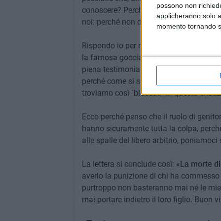
possono non richieder
conoscere? Perché c'è omertà? Questa d
applicheranno solo a
noi: perché non denunciamo quando ass
momento tornando su 
Rispondo io per me stessa, non lo faccio
la famosa goccia ha fatto traboccare il
piena testimonianza. Tanti come me non
perché come si suol dire
"facciamoci i fa
troviamo così "bloccati" in questa situa
Ecco perché penso che il ruolo di genitor
hanno sicuramente tutta la colpa, perch
alle spalle del libero arbitrio, poniamoci
La lettera si conclude così:
«La morte di
averlo la punizione di chi ha commesso t
purtroppo non basteranno mai né le mie 
mai portare indietro il loro figlio. Buon 