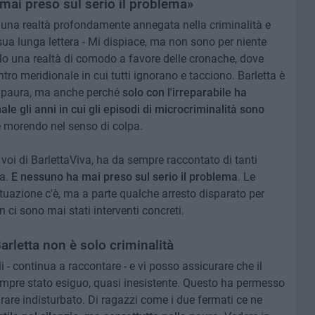
mai preso sul serio il problema»
 una realtà profondamente annegata nella criminalità e
a sua lunga lettera - Mi dispiace, ma non sono per niente
o una realtà di comodo a favore delle cronache, dove
ntro meridionale in cui tutti ignorano e tacciono. Barletta è
er paura, ma anche perché
solo con l'irreparabile ha
e gli anni in cui gli episodi di microcriminalità sono
 morendo nel senso di colpa.
 voi di BarlettaViva, ha da sempre raccontato di tanti
sa.
E nessuno ha mai preso sul serio il problema
. Le
ituazione c'è, ma a parte qualche arresto disparato per
ci sono mai stati interventi concreti.
rletta non è solo criminalità
li - continua a raccontare - e vi posso assicurare che il
mpre stato esiguo, quasi inesistente. Questo ha permesso
irare indisturbato. Di ragazzi come i due fermati ce ne