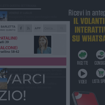
Ù LETTI QUESTA SETTIMANA
VENERDÌ 31 LUGLIO
Inaugurato il nuovo parcheggio nella
stazione di Barletta
A
BARLETTA
MERCOLEDÌ 5 AGOSTO
APP
Barletta piange Gioacchino Dagnello:
NIO QUINTO
64enne barlettano investito all'alba a Trani
GIOVEDÌ 30 LUGLIO
Rapina all'Ipercoop di Barletta: nel mirino la
gioielleria, banditi in fuga
DOMENICA 2 AGOSTO
Beni confiscati alla mafia. Nasce il servizio
di Co-housing
VENERDÌ 31 LUGLIO
Divieto di balneazione revocato, tornano
balneabili le acque antistanti il Canale H
MERCOLEDÌ 5 AGOSTO
Jova Summer Party, giovedì mattina
sopralluogo nell'area dell'evento