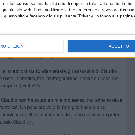
e il tuo consenso, ma hai il diritto di opporti a tale trattamento. Le tue
omanda potrebbe ovviamente essere fatta anche a tutti
 questo sito web. Puoi modificare le tue preferenze o revocare il conse
istiamo a determinate cose?
questo sito e facendo clic sul pulsante "Privacy" in fondo alla pagina
 perché ormai la nostra città è arrivata ad un punto in cui
 vaso,
ho paura ad espormi
e il povero Claudio ne è la
 si espongono nonostante vorrebbero farlo davvero,
PIÙ OPZIONI
ACCETTO
tti nostri che è meglio"
, ma proprio perché ormai ci
zione, perché non agisce per noi chi ha più potere?
i e istituzioni sia fondamentale, gli assassini di Claudio
é sono i carnefici, ma interroghiamoci anche su cosa c'è
 sempre i "perché?"».
 Claudio non ha avuto un minimo senso
, ma almeno deve
utto ciò. Un pensiero va alla famiglia Lasala a cui
parole né quelle di chiunque altro, perché nessuno potrà
viaggio Claudio».